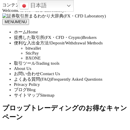
日本語
コンテンツへスキップ
Welcome to FX・CFD Laboratory!
MENU
MENU
ホーム
Home
提携した取引所(FX・CFD・Crypto)
Brokers
便利な入出金方法!
Deposit/Withdrawal Methods
bitwallet
SticPay
BXONE
取引ツール
Trading tools
About Us
お問い合わせ
Contact Us
よくある質問(FAQ)
Frequently Asked Questions
Privacy Policy
ブログ
Blog
サイトマップ
Sitemap
プロップトレーディングのお得なキャン
ペーン