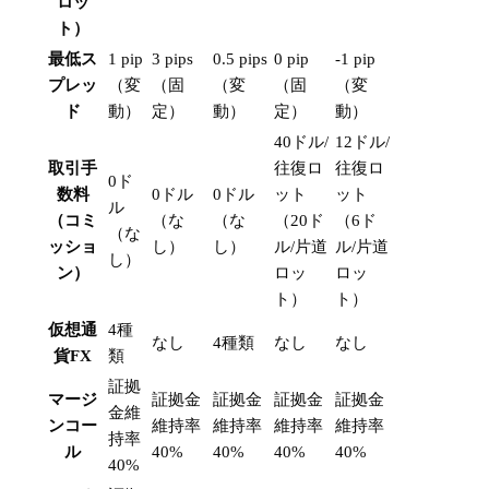
ロッ
ト）
最低ス
1 pip
3 pips
0.5 pips
0 pip
-1 pip
プレッ
（変
（固
（変
（固
（変
ド
動）
定）
動）
定）
動）
40ドル/
12ドル/
取引手
往復ロ
往復ロ
0ド
数料
0ドル
0ドル
ット
ット
ル
（コミ
（な
（な
（20ド
（6ド
（な
ッショ
し）
し）
ル/片道
ル/片道
し）
ン）
ロッ
ロッ
ト）
ト）
仮想通
4種
なし
4種類
なし
なし
貨FX
類
証拠
マージ
証拠金
証拠金
証拠金
証拠金
金維
ンコー
維持率
維持率
維持率
維持率
持率
ル
40%
40%
40%
40%
40%