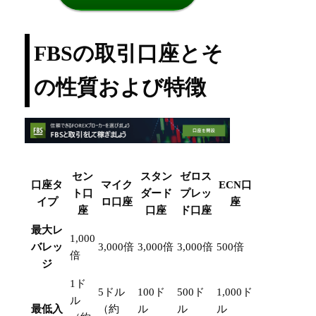
FBSの取引口座とそ
の性質および特徴
セン
スタン
ゼロス
口座タ
マイク
ECN口
ト口
ダード
プレッ
イプ
ロ口座
座
座
口座
ド口座
最大レ
1,000
バレッ
3,000倍
3,000倍
3,000倍
500倍
倍
ジ
1ド
5ドル
100ド
500ド
1,000ド
ル
最低入
（約
ル
ル
ル