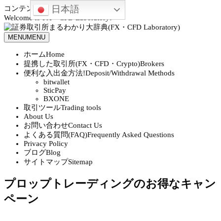
日本語
コンテンツへスキップ
Welcome to FX・CFD Laboratory!
MENU
MENU
ホーム
Home
提携した取引所(FX・CFD・Crypto)
Brokers
便利な入出金方法!
Deposit/Withdrawal Methods
bitwallet
SticPay
BXONE
取引ツール
Trading tools
About Us
お問い合わせ
Contact Us
よくある質問(FAQ)
Frequently Asked Questions
Privacy Policy
ブログ
Blog
サイトマップ
Sitemap
プロップトレーディングのお得なキャン
ペーン