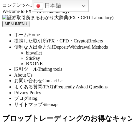
日本語
コンテンツへスキップ
Welcome to FX・CFD Laboratory!
MENU
MENU
ホーム
Home
提携した取引所(FX・CFD・Crypto)
Brokers
便利な入出金方法!
Deposit/Withdrawal Methods
bitwallet
SticPay
BXONE
取引ツール
Trading tools
About Us
お問い合わせ
Contact Us
よくある質問(FAQ)
Frequently Asked Questions
Privacy Policy
ブログ
Blog
サイトマップ
Sitemap
プロップトレーディングのお得なキャ