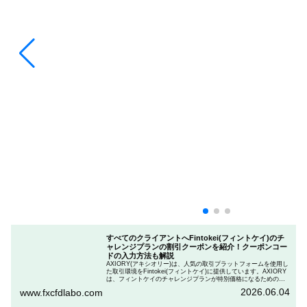
すべてのクライアントへFintokei(フィントケイ)のチ
ャレンジプランの割引クーポンを紹介！クーポンコー
ドの入力方法も解説
AXIORY(アキシオリー)は、人気の取引プラットフォームを使用し
た取引環境をFintokei(フィントケイ)に提供しています。AXIORY
は、フィントケイのチャレンジプランが特別価格になるためのク
ーポンを用意しています。この記事では、Fintokeiのチャレンジプ
2026.06.04
www.fxcfdlabo.com
ランを申し込むときのクーポンコードを入力して割引にする方法
を説明します。