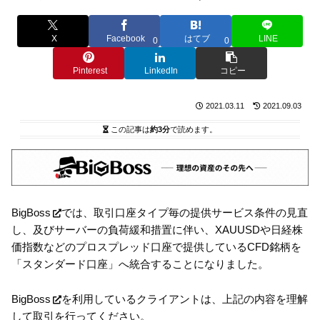
X
Facebook
はてブ
LINE
0
0
Pinterest
LinkedIn
コピー
2021.03.11
2021.09.03
この記事は
約3分
で読めます。
BigBoss
では、取引口座タイプ毎の提供サービス条件の見直
し、及びサーバーの負荷緩和措置に伴い、XAUUSDや日経株
価指数などのプロスプレッド口座で提供しているCFD銘柄を
「スタンダード口座」へ統合することになりました。
BigBoss
を利用しているクライアントは、上記の内容を理解
して取引を行ってください。