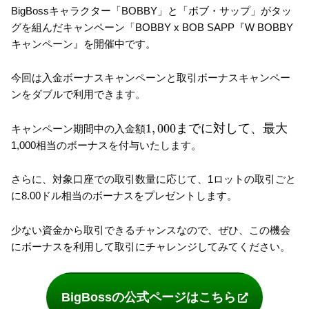
BigBossキャラクター「BOBBY」と「ボブ・サップ」がタッ
グを組んだキャンペーン「BOBBY x BOB SAPP『W BOBBY
キャンペーン』を開催中です。
今回は入金ボーナスキャンペーンと取引ボーナスキャンペー
ンをダブルで利用できます。
1,000
1
,
000
までに対して、最大
キャンペーン期間中の入金額
まで
1,000相当のボーナスを付与いたします。
に対
し
さらに、対象口座での取引数量に応じて、1ロットの取引ごと
て、
に8.00ドル相当のボーナスをプレゼントします。
最大
少ない資金から取引できるチャンスなので、ぜひ、この機会
にボーナスを利用して取引にチャレンジしてみてください。
BigBossの公式ページはこちら