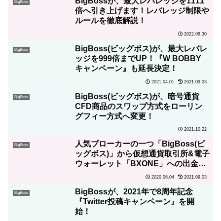
BigBossが、最大レバレッジを1111
BigBoss
倍へ引き上げます！レバレッジ制限や
ルールを徹底解説！
2022.08.30
BigBoss(ビッグボス)が、最大レバレ
BigBoss
ッジを999倍までUP！『W BOBBY
キャンペーン』も延長決定！
2021.04.01
2021.09.03
BigBoss(ビッグボス)が、暗号通貨
BigBoss
CFD商品のスワップ方式をローリン
グフィー方式へ変更！
2021.10.22
人気ブローカーの一つ「BigBoss(ビ
BigBoss
ッグボス)」から仮想通貨取引所&電子
ウォーレット「BXONE」への出金が
無料になった！
2020.06.04
2021.09.03
BigBossが、2021年で8周年記念
BigBoss
『Twitter投稿キャンペーン』を開
始！