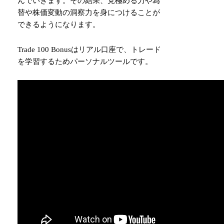
んでいきます。その結果、見極める力や為
替や株価変動の洞察力を身につけることが
できるようになります。
Trade 100 Bonusはリアル口座で、トレード
を学習するためパーソナルツールです。