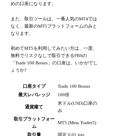
めの口座になります。
また、取引ツールは、一番人気のMT4では
なく、最新のMT5プラットフォームのみと
なります。
初めてMT5を利用してみたい方は、一度、
無料でリスクなしで取引できるFBSの
「Trade 100 Bonus」の口座は、いかがでし
ょうか?
口座タイプ
Trade 100 Bonus
最大レバレッジ
100倍
米ドル(USD)口座の
通貨建て
み
取引プラットフォー
MT5 (Meta Trader5)
ム
取引量
固定 0.01 lots