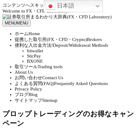
日本語
コンテンツへスキップ
Welcome to FX・CFD Laboratory!
MENU
MENU
ホーム
Home
提携した取引所(FX・CFD・Crypto)
Brokers
便利な入出金方法!
Deposit/Withdrawal Methods
bitwallet
SticPay
BXONE
取引ツール
Trading tools
About Us
お問い合わせ
Contact Us
よくある質問(FAQ)
Frequently Asked Questions
Privacy Policy
ブログ
Blog
サイトマップ
Sitemap
プロップトレーディングのお得なキャン
ペーン