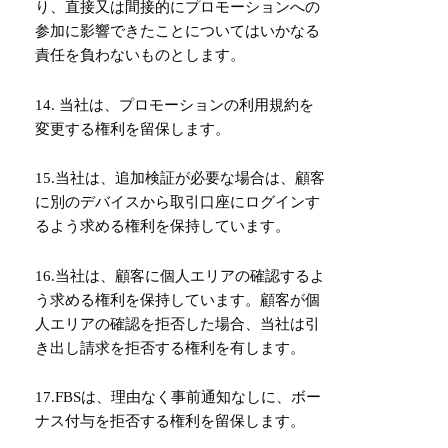
り、直接又は間接的にプロモーションへの
参加に影響できたことについてはいかなる
責任を負わないものとします。
14. 当社は、プロモーションの利用規約を
変更する権利を留保します。
15.当社は、追加検証が必要な場合は、顧客
に別のデバイスから取引口座にログインす
るよう求める権利を保持しています。
16.当社は、顧客に個人エリアの確認するよ
う求める権利を保持しています。顧客が個
人エリアの確認を拒否した場合、当社は引
き出し請求を拒否する権利を有します。
17.FBSは、理由なく事前通知なしに、ボー
ナス付与を拒否する権利を留保します。