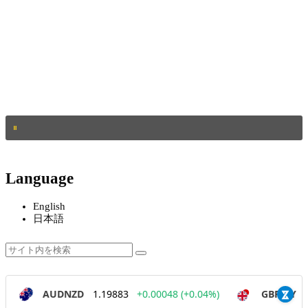
Language
English
日本語