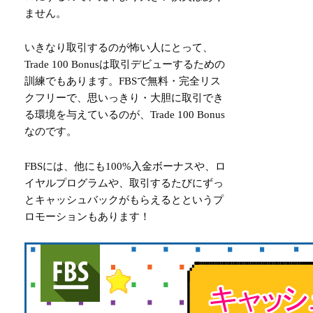
ません。
いきなり取引するのが怖い人にとって、
Trade 100 Bonusは取引デビューするための
訓練でもあります。FBSで無料・完全リス
クフリーで、思いっきり・大胆に取引でき
る環境を与えているのが、Trade 100 Bonus
なのです。
FBSには、他にも100%入金ボーナスや、ロ
イヤルプログラムや、取引するたびにずっ
とキャッシュバックがもらえるとというプ
ロモーションもあります！