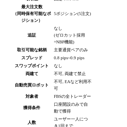
最大注文数
（同時保有可能なポ
5ポジション(5注文)
ジション）
なし
追証
(ゼロカット採用
=NBP機能)
取引可能な銘柄
主要通貨ペアのみ
スプレッド
0.8 pips~0.9 pips
スワップポイント
なし
両建て
不可, 両建て禁止
不可, EAなど利用不
自動売買ロボット
可
対象者
FBSの全トレーダー
口座開設のみで自
獲得条件
動で獲得
ユーザー一人につ
人数
き1回まで