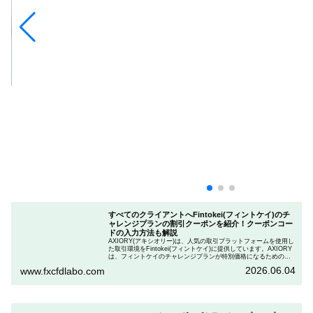
すべてのクライアントへFintokei(フィントケイ)のチ
ャレンジプランの割引クーポンを紹介！クーポンコー
ドの入力方法も解説
AXIORY(アキシオリー)は、人気の取引プラットフォームを使用し
た取引環境をFintokei(フィントケイ)に提供しています。AXIORY
は、フィントケイのチャレンジプランが特別価格になるためのク
ーポンを用意しています。この記事では、Fintokeiのチャレンジプ
2026.06.04
www.fxcfdlabo.com
ランを申し込むときのクーポンコードを入力して割引にする方法
を説明します。