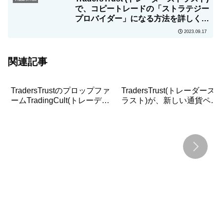
で、コピートレードの「ストラテジー
プロバイダー」になる方法を詳しく解
説！
2023.09.17
関連記事
TradersTrustのプロップファ
TradersTrust(トレーダーズ
ームTradingCult(トレーディ
ラスト)が、新しい通貨ペア
ングカルト)が、最大総損失
XAG/EURを追加！
額をトレーリングから固定に
変更！