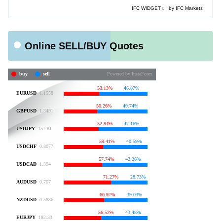
IFC WIDGET
by IFC Markets
Online SELL/BUY Quotes