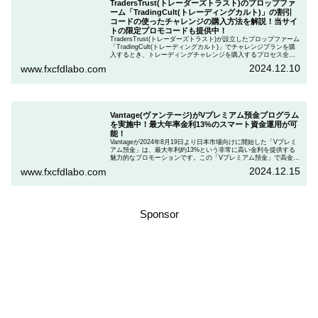
TradersTrust(トレーダーズトラスト)のプロップファ
ーム「TradingCult(トレーディングカルト)」の割引
コードの使ったチャレンジの購入方法を解説！当サイ
トの限定プロモコードも提供中！
TradersTrust(トレーダーズトラスト)が設立したプロップファーム
「TradingCult(トレーディングカルト)」でチャレンジプランを購
入するとき、トレーディングチャレンジを購入するプロセス全体
を段階的に説明しながら、お得にプランを購入する方法を解説し
2024.12.10
www.fxcfdlabo.com
ます。さらに、TradingCultがほぼ定期的に実施している割引コー
ドとお得な割引コードを紹介します。
Vantage(ヴァンテージ)がVプレミアム預金プログラム
を実施中！最大年率金利13%のスマート資金運用が可
能！
Vantageが2024年8月19日より日本市場向けに開始した「Vプレミ
アム預金」は、最大年利約13%という非常に高い金利を提供する
魅力的なプロモーションです。この「Vプレミアム預金」で高金利
を得るためには、特定の取引条件をクリアする必要があります。
2024.12.15
www.fxcfdlabo.com
「Vプレミアム預金」を行いたい人は、この記事をしっかりと読ん
で、条件をよく確認した後で参加しましょう。
Sponsor