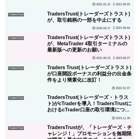
2021.09.03
2021.01.22
TradersTrust(トレーダーズトラスト)
TradersTrust
が、取引銘柄の一部を中止にする
2021.09.04
2020.04.17
TradersTrust(トレーダーズトラスト)
TradersTrust
が、MetaTrader 4取引ターミナルの
最新版への更新のお願い
2023.08.27
2021.09.23
Traders Trust(トレーダーズトラスト)
TradersTrust
が口座開設ボーナスの利益分の出金条
件をより簡素化に改訂！
2022.01.07
TradersTrust(トレーダーズ・トラス
TradersTrust
ト)がcTraderを導入！TradersTrustに
おけるcTrader口座の取引環境につい
て詳しく解説！
2023.11.30
TradersTrustが、「トレーダーズ・チ
TradersTrust
ャレンジ！」プロモーションを無期限