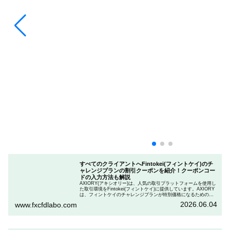
すべてのクライアントへFintokei(フィントケイ)のチ
ャレンジプランの割引クーポンを紹介！クーポンコー
ドの入力方法も解説
AXIORY(アキシオリー)は、人気の取引プラットフォームを使用し
た取引環境をFintokei(フィントケイ)に提供しています。AXIORY
は、フィントケイのチャレンジプランが特別価格になるためのク
ーポンを用意しています。この記事では、Fintokeiのチャレンジプ
2026.06.04
www.fxcfdlabo.com
ランを申し込むときのクーポンコードを入力して割引にする方法
を説明します。