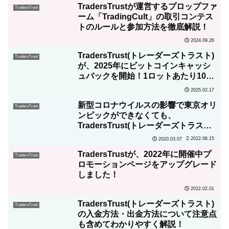
TradersTrustが運営するプロップファ
TradersTrust
ーム「TradingCult」の取引コンテス
トのルールと参加方法を徹底解説！
2024.09.26
TradersTrust(トレーダーズトラスト)
TradersTrust
が、2025年にビットコインキャッシ
ュバックを開始！1ロットあたり10ド
ル獲得！
2025.02.17
新型コロナウイルスの影響で東京オリ
TradersTrust
ンピックができなくても、
TradersTrust(トレーダーズトラスト)
では、「100％ご入金ボーナスキャン
2022.06.15
2020.03.07
ペーン」を通年実施決定！
TradersTrustが、2022年に開催中プ
TradersTrust
ロモーションページをアップグレード
しました！
2022.02.01
TradersTrust(トレーダーズトラスト)
TradersTrust
の入金方法・出金方法について注意点
も含めてわかりやすく解説！