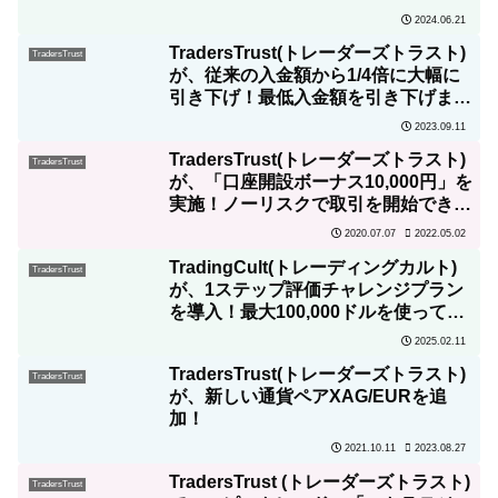
2024.06.21
TradersTrust(トレーダーズトラスト)
TradersTrust
が、従来の入金額から1/4倍に大幅に
引き下げ！最低入金額を引き下げまし
た！
2023.09.11
TradersTrust(トレーダーズトラスト)
TradersTrust
が、「口座開設ボーナス10,000円」を
実施！ノーリスクで取引を開始できま
す！
2022.05.02
2020.07.07
TradingCult(トレーディングカルト)
TradersTrust
が、1ステップ評価チャレンジプラン
を導入！最大100,000ドルを使ってノ
ーリスクで取引可能
2025.02.11
TradersTrust(トレーダーズトラスト)
TradersTrust
が、新しい通貨ペアXAG/EURを追
加！
2023.08.27
2021.10.11
TradersTrust (トレーダーズトラスト)
TradersTrust