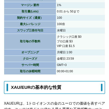
マージン 要件
1%
取引量(Lots)
0.01 から 50まで
契約サイズ（通貨）
100
最大レバレッジ
100倍
スワップ三倍付与日
水曜日
クラシック口座
$0
取引毎の手数料
プロ口座
$3
VIP 口座
$1.5
オープニング
月曜日 1:00
クローズド
金曜日 23:59
サーバー時間
GMT+3
取引の休暇時間
00:00-01:00
XAU/EURの基本的な性質
XAUEURは、1トロイオンスの金のユーロでの価値を表すペア