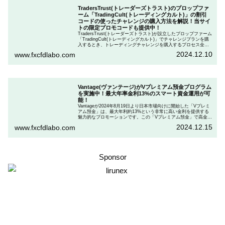
TradersTrust(トレーダーズトラスト)のプロップファ
ーム「TradingCult(トレーディングカルト)」の割引
コードの使ったチャレンジの購入方法を解説！当サイ
トの限定プロモコードも提供中！
TradersTrust(トレーダーズトラスト)が設立したプロップファーム
「TradingCult(トレーディングカルト)」でチャレンジプランを購
入するとき、トレーディングチャレンジを購入するプロセス全体
を段階的に説明しながら、お得にプランを購入する方法を解説し
2024.12.10
www.fxcfdlabo.com
ます。さらに、TradingCultがほぼ定期的に実施している割引コー
ドとお得な割引コードを紹介します。
Vantage(ヴァンテージ)がVプレミアム預金プログラム
を実施中！最大年率金利13%のスマート資金運用が可
能！
Vantageが2024年8月19日より日本市場向けに開始した「Vプレミ
アム預金」は、最大年利約13%という非常に高い金利を提供する
魅力的なプロモーションです。この「Vプレミアム預金」で高金利
を得るためには、特定の取引条件をクリアする必要があります。
2024.12.15
www.fxcfdlabo.com
「Vプレミアム預金」を行いたい人は、この記事をしっかりと読ん
で、条件をよく確認した後で参加しましょう。
Sponsor