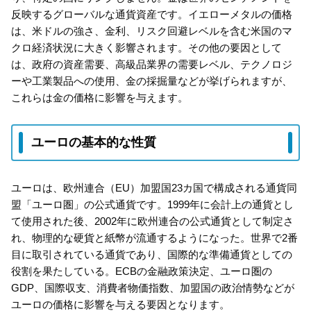
反映するグローバルな通貨資産です。イエローメタルの価格
は、米ドルの強さ、金利、リスク回避レベルを含む米国のマ
クロ経済状況に大きく影響されます。その他の要因として
は、政府の資産需要、高級品業界の需要レベル、テクノロジ
ーや工業製品への使用、金の採掘量などが挙げられますが、
これらは金の価格に影響を与えます。
ユーロの基本的な性質
ユーロは、欧州連合（EU）加盟国23カ国で構成される通貨同
盟「ユーロ圏」の公式通貨です。1999年に会計上の通貨とし
て使用された後、2002年に欧州連合の公式通貨として制定さ
れ、物理的な硬貨と紙幣が流通するようになった。世界で2番
目に取引されている通貨であり、国際的な準備通貨としての
役割を果たしている。ECBの金融政策決定、ユーロ圏の
GDP、国際収支、消費者物価指数、加盟国の政治情勢などが
ユーロの価格に影響を与える要因となります。