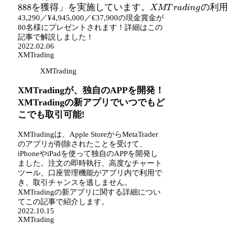
888
を獲得」を実施しています。
得」を実施
の利
XMT
r
a
d
in
g
していま
43,290／¥4,945,000／€37,900の現金賞金が
80名様にプレゼントされます！詳細はこの
す。
記事で解説しました！
XMTrading
2022.02.06
の利用者の
XMTrading
うち、総額
XMTrading
XMTradingが、独自のAPPを開発！
XMTradingの新アプリでいつでもど
こでも取引可能!
XMTradingは、Apple StoreからMetaTrader
のアプリが削除されたことを受けて、
iPhoneやiPadを使って独自のAPPを開発し
ました。注文の即時執行、高度なチャート
ツール、口座管理機能がアプリ内で利用で
き、取引チャンスを逃しません。
XMTradingの新アプリに関する詳細につい
てこの記事で紹介します。
2022.10.15
XMTrading