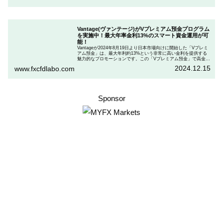
ドとお得な割引コードを紹介します。
Vantage(ヴァンテージ)がVプレミアム預金プログラム
を実施中！最大年率金利13%のスマート資金運用が可
能！
Vantageが2024年8月19日より日本市場向けに開始した「Vプレミ
アム預金」は、最大年利約13%という非常に高い金利を提供する
魅力的なプロモーションです。この「Vプレミアム預金」で高金利
を得るためには、特定の取引条件をクリアする必要があります。
2024.12.15
www.fxcfdlabo.com
「Vプレミアム預金」を行いたい人は、この記事をしっかりと読ん
で、条件をよく確認した後で参加しましょう。
Sponsor