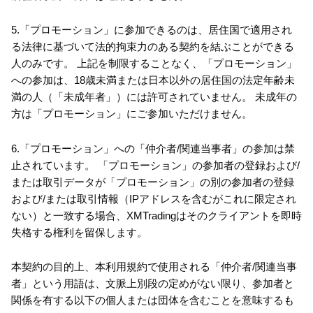
5.「プロモーション」に参加できるのは、居住国で適用され
る法律に基づいて法的拘束力のある契約を結ぶことができる
人のみです。 上記を制限することなく、「プロモーション」
への参加は、18歳未満または日本以外の居住国の法定年齢未
満の人（「未成年者」）には許可されていません。 未成年の
方は「プロモーション」にご参加いただけません。
6.「プロモーション」への「仲介者/関連当事者」の参加は禁
止されています。 「プロモーション」の参加者の登録および/
または取引データが「プロモーション」の別の参加者の登録
および/または取引情報（IPアドレスを含むがこれに限定され
ない）と一致する場合、XMTradingはそのクライアントを即時
失格する権利を留保します。
本契約の目的上、本利用規約で使用される「仲介者/関連当事
者」という用語は、文脈上別段の定めがない限り、参加者と
関係を有する以下の個人または団体を含むことを意味するも