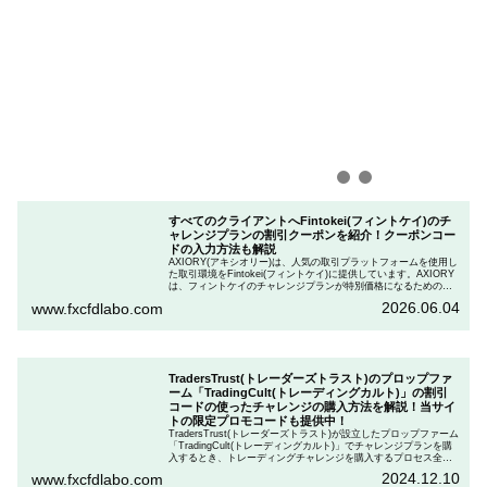
すべてのクライアントへFintokei(フィントケイ)のチ
ャレンジプランの割引クーポンを紹介！クーポンコー
ドの入力方法も解説
AXIORY(アキシオリー)は、人気の取引プラットフォームを使用し
た取引環境をFintokei(フィントケイ)に提供しています。AXIORY
は、フィントケイのチャレンジプランが特別価格になるためのク
ーポンを用意しています。この記事では、Fintokeiのチャレンジプ
2026.06.04
www.fxcfdlabo.com
ランを申し込むときのクーポンコードを入力して割引にする方法
を説明します。
TradersTrust(トレーダーズトラスト)のプロップファ
ーム「TradingCult(トレーディングカルト)」の割引
コードの使ったチャレンジの購入方法を解説！当サイ
トの限定プロモコードも提供中！
TradersTrust(トレーダーズトラスト)が設立したプロップファーム
「TradingCult(トレーディングカルト)」でチャレンジプランを購
入するとき、トレーディングチャレンジを購入するプロセス全体
を段階的に説明しながら、お得にプランを購入する方法を解説し
2024.12.10
www.fxcfdlabo.com
ます。さらに、TradingCultがほぼ定期的に実施している割引コー