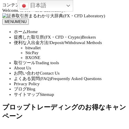
日本語
コンテンツへスキップ
Welcome to FX・CFD Laboratory!
MENU
MENU
ホーム
Home
提携した取引所(FX・CFD・Crypto)
Brokers
便利な入出金方法!
Deposit/Withdrawal Methods
bitwallet
SticPay
BXONE
取引ツール
Trading tools
About Us
お問い合わせ
Contact Us
よくある質問(FAQ)
Frequently Asked Questions
Privacy Policy
ブログ
Blog
サイトマップ
Sitemap
プロップトレーディングのお得なキャン
ペーン