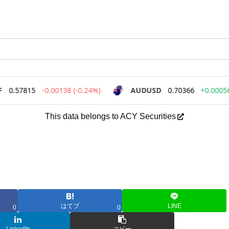
This data belongs to ACY Securities
はてブ
LINE
0
0