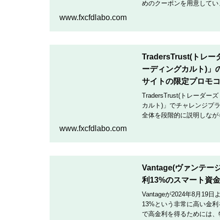
めのクーポンを用意していま
クーポンコードを入力して
www.fxcfdlabo.com
TradersTrust(
ーディングカルト)」
サイトの限定プロモ
TradersTrust(トレー
カルト)」でチャレンジプ
全体を段階的に説明しなが
TradingCultがほぼ
www.fxcfdlabo.com
Vantage(ヴァン
利13%のスマート資
Vantageが2024年8
13%という非常に高い金
で高金利を得るためには、