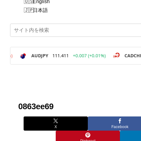
English
日本語
0863ee69
X
Facebook