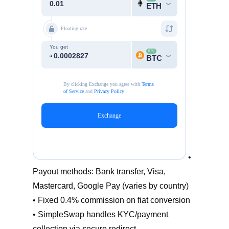
•
Payout methods: Bank transfer, Visa,
Mastercard, Google Pay (varies by country)
• Fixed 0.4% commission on fiat conversion
• SimpleSwap handles KYC/payment
collection via secure redirect