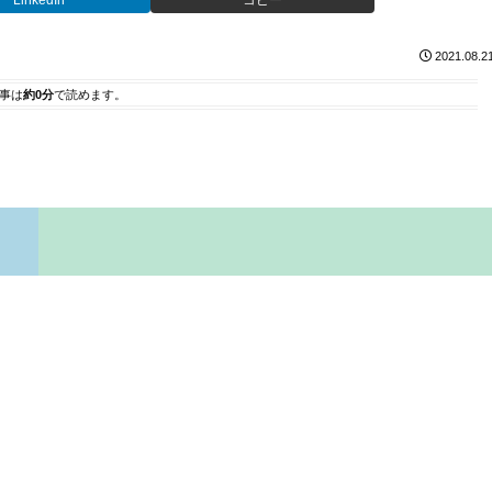
LinkedIn
コピー
2021.08.2
事は
約0分
で読めます。