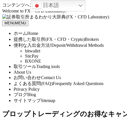
日本語
コンテンツへスキップ
Welcome to FX・CFD Laboratory!
MENU
MENU
ホーム
Home
提携した取引所(FX・CFD・Crypto)
Brokers
便利な入出金方法!
Deposit/Withdrawal Methods
bitwallet
SticPay
BXONE
取引ツール
Trading tools
About Us
お問い合わせ
Contact Us
よくある質問(FAQ)
Frequently Asked Questions
Privacy Policy
ブログ
Blog
サイトマップ
Sitemap
プロップトレーディングのお得なキャ