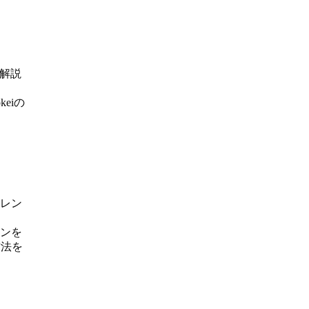
も解説
。
eiの
ャレン
ランを
方法を