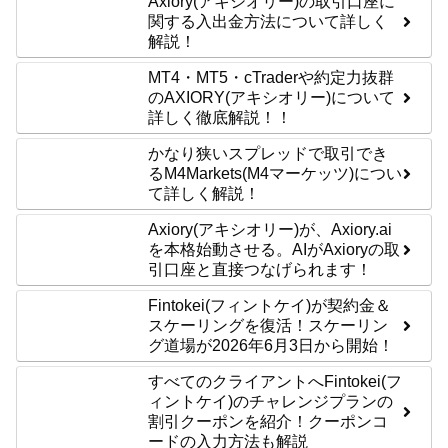
Axiory(アキシオリー)の取引口座に
関する入出金方法について詳しく
解説！
MT4・MT5・cTraderや約定力抜群
のAXIORY(アキシオリー)について
詳しく徹底解説！！
かなり狭いスプレッドで取引でき
るM4Markets(M4マーケッツ)につい
て詳しく解説！
Axiory(アキシオリー)が、Axiory.ai
を本格始動させる。AIがAxioryの取
引口座と直接つなげられます！
Fintokei(フィントケイ)が契約金＆
スケーリングを復活！スケーリン
グ道場が2026年6月3日から開始！
すべてのクライアントへFintokei(フ
ィントケイ)のチャレンジプランの
割引クーポンを紹介！クーポンコ
ードの入力方法も解説