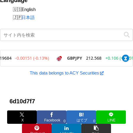
English
日本語
This data belongs to ACY Securities
6d10d7f7
X
Facebook
はてブ
LINE
0
0