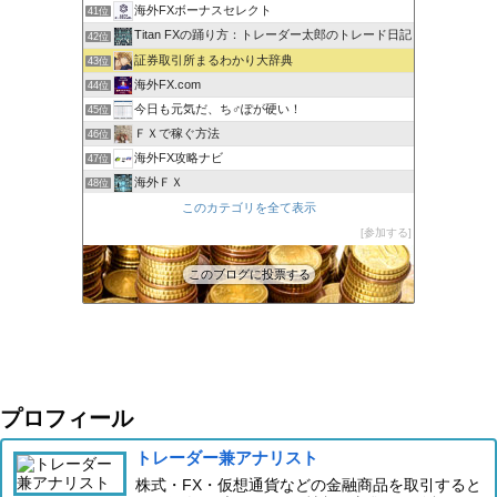
海外FXボーナスセレクト
41位
Titan FXの踊り方：トレーダー太郎のトレード日記
42位
証券取引所まるわかり大辞典
43位
海外FX.com
44位
今日も元気だ、ち♂ぽが硬い！
45位
ＦＸで稼ぐ方法
46位
海外FX攻略ナビ
47位
海外ＦＸ
48位
XM口座開設方法2022
このカテゴリを全て表示
49位
FXでみんなタシデレ
参加する
50位
このブログに投票する
プロフィール
トレーダー兼アナリスト
株式・FX・仮想通貨などの金融商品を取引すると