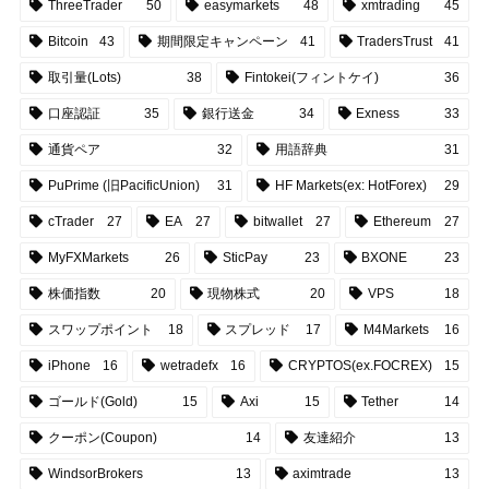
ThreeTrader
50
easymarkets
48
xmtrading
45
Bitcoin
43
期間限定キャンペーン
41
TradersTrust
41
取引量(Lots)
38
Fintokei(フィントケイ)
36
口座認証
35
銀行送金
34
Exness
33
通貨ペア
32
用語辞典
31
PuPrime (旧PacificUnion)
31
HF Markets(ex: HotForex)
29
cTrader
27
EA
27
bitwallet
27
Ethereum
27
MyFXMarkets
26
SticPay
23
BXONE
23
株価指数
20
現物株式
20
VPS
18
スワップポイント
18
スプレッド
17
M4Markets
16
iPhone
16
wetradefx
16
CRYPTOS(ex.FOCREX)
15
ゴールド(Gold)
15
Axi
15
Tether
14
クーポン(Coupon)
14
友達紹介
13
WindsorBrokers
13
aximtrade
13