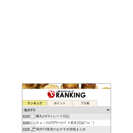
元FX業者による必勝システムトレード！
ランキング
ポイント
ブロ画
36位
ゆるゆる兼業投資家Vtuber編
37位
蘭丸のFXトレード日記
38位
Ｄａｉの2万円〜のＦＸ収支日誌(*´ω｀)
39位
海外FX業者のおすすめ情報まとめ
40位