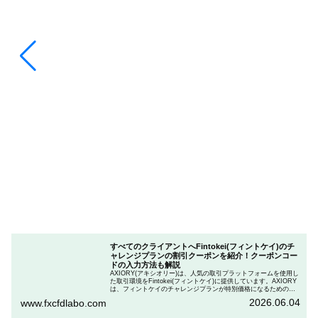
すべてのクライアントへFintokei(フィントケイ)のチ
ャレンジプランの割引クーポンを紹介！クーポンコー
ドの入力方法も解説
AXIORY(アキシオリー)は、人気の取引プラットフォームを使用し
た取引環境をFintokei(フィントケイ)に提供しています。AXIORY
は、フィントケイのチャレンジプランが特別価格になるためのク
ーポンを用意しています。この記事では、Fintokeiのチャレンジプ
2026.06.04
www.fxcfdlabo.com
ランを申し込むときのクーポンコードを入力して割引にする方法
を説明します。