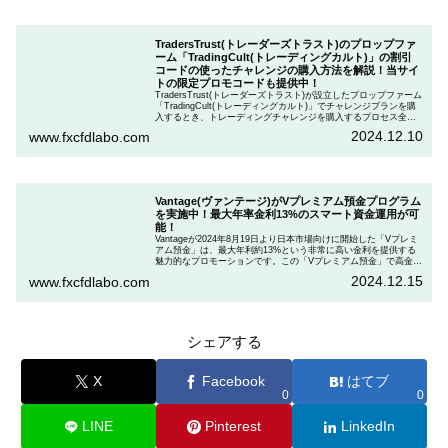
TradersTrust(トレーダーズトラスト)のプロップファ
ーム「TradingCult(トレーディングカルト)」の割引
コードの使ったチャレンジの購入方法を解説！当サイ
トの限定プロモコードも提供中！
TradersTrust(トレーダーズトラスト)が設立したプロップファーム
「TradingCult(トレーディングカルト)」でチャレンジプランを購
入するとき、トレーディングチャレンジを購入するプロセス全体
を段階的に説明しながら、お得にプランを購入する方法を解説し
2024.12.10
www.fxcfdlabo.com
ます。さらに、TradingCultがほぼ定期的に実施している割引コー
ドとお得な割引コードを紹介します。
Vantage(ヴァンテージ)がVプレミアム預金プログラム
を実施中！最大年率金利13%のスマート資金運用が可
能！
Vantageが2024年8月19日より日本市場向けに開始した「Vプレミ
アム預金」は、最大年利約13%という非常に高い金利を提供する
魅力的なプロモーションです。この「Vプレミアム預金」で高金利
を得るためには、特定の取引条件をクリアする必要があります。
2024.12.15
www.fxcfdlabo.com
「Vプレミアム預金」を行いたい人は、この記事をしっかりと読ん
で、条件をよく確認した後で参加しましょう。
シェアする
X
Facebook
はてブ
0
0
LINE
Pinterest
LinkedIn