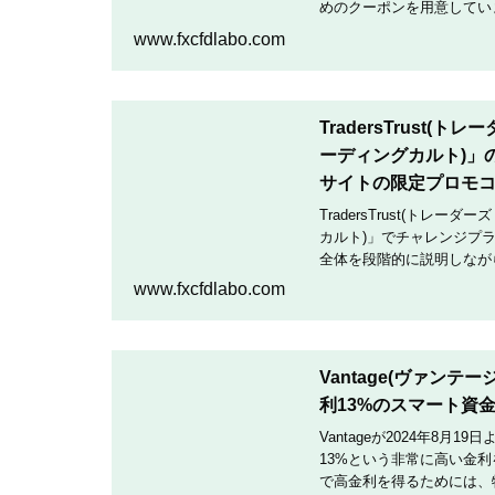
めのクーポンを用意していま
クーポンコードを入力して
www.fxcfdlabo.com
TradersTrust(
ーディングカルト)」
サイトの限定プロモ
TradersTrust(トレー
カルト)」でチャレンジプ
全体を段階的に説明しなが
TradingCultがほぼ
www.fxcfdlabo.com
Vantage(ヴァン
利13%のスマート資
Vantageが2024年8
13%という非常に高い金
で高金利を得るためには、