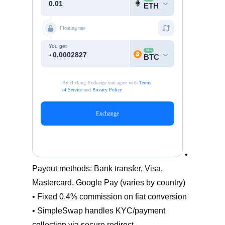
•
Payout methods: Bank transfer, Visa,
Mastercard, Google Pay (varies by country)
• Fixed 0.4% commission on fiat conversion
• SimpleSwap handles KYC/payment
collection via secure redirect