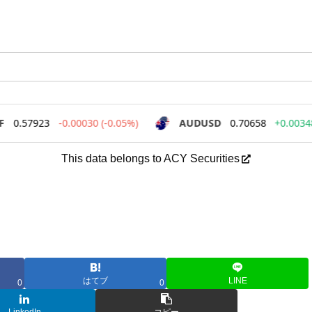
This data belongs to ACY Securities
はてブ
LINE
0
0