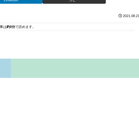
LinkedIn
コピー
2021.08.2
事は
約0分
で読めます。