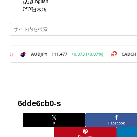
English
日本語
6dde6cb0-s
X
Facebook