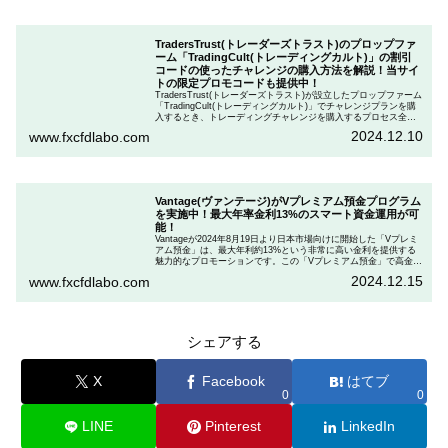
TradersTrust(トレーダーズトラスト)のプロップファ
ーム「TradingCult(トレーディングカルト)」の割引
コードの使ったチャレンジの購入方法を解説！当サイ
トの限定プロモコードも提供中！
TradersTrust(トレーダーズトラスト)が設立したプロップファーム
「TradingCult(トレーディングカルト)」でチャレンジプランを購
入するとき、トレーディングチャレンジを購入するプロセス全体
を段階的に説明しながら、お得にプランを購入する方法を解説し
2024.12.10
www.fxcfdlabo.com
ます。さらに、TradingCultがほぼ定期的に実施している割引コー
ドとお得な割引コードを紹介します。
Vantage(ヴァンテージ)がVプレミアム預金プログラム
を実施中！最大年率金利13%のスマート資金運用が可
能！
Vantageが2024年8月19日より日本市場向けに開始した「Vプレミ
アム預金」は、最大年利約13%という非常に高い金利を提供する
魅力的なプロモーションです。この「Vプレミアム預金」で高金利
を得るためには、特定の取引条件をクリアする必要があります。
2024.12.15
www.fxcfdlabo.com
「Vプレミアム預金」を行いたい人は、この記事をしっかりと読ん
で、条件をよく確認した後で参加しましょう。
シェアする
X
Facebook
はてブ
0
0
LINE
Pinterest
LinkedIn