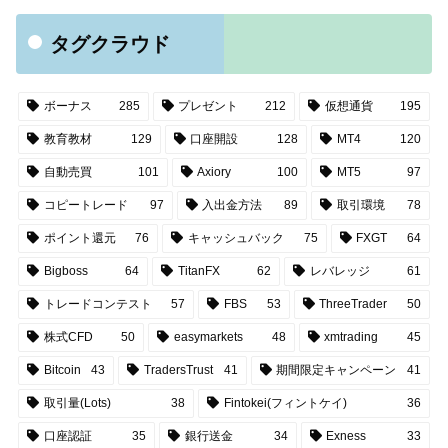
タグクラウド
ボーナス
285
プレゼント
212
仮想通貨
195
教育教材
129
口座開設
128
MT4
120
自動売買
101
Axiory
100
MT5
97
コピートレード
97
入出金方法
89
取引環境
78
ポイント還元
76
キャッシュバック
75
FXGT
64
Bigboss
64
TitanFX
62
レバレッジ
61
トレードコンテスト
57
FBS
53
ThreeTrader
50
株式CFD
50
easymarkets
48
xmtrading
45
Bitcoin
43
TradersTrust
41
期間限定キャンペーン
41
取引量(Lots)
38
Fintokei(フィントケイ)
36
口座認証
35
銀行送金
34
Exness
33