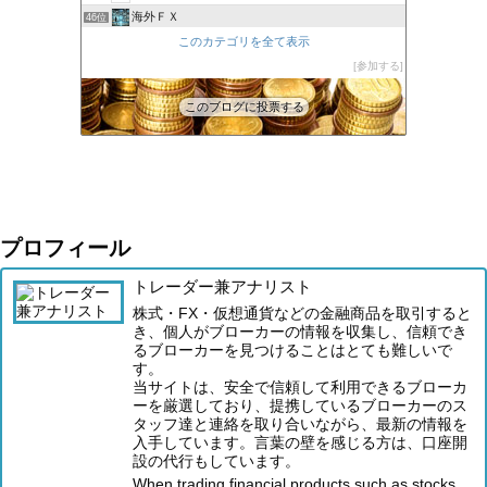
海外ＦＸ
46位
XM口座開設方法2022
このカテゴリを全て表示
47位
FXでみんなタシデレ
参加する
48位
このブログに投票する
プロフィール
トレーダー兼アナリスト
株式・FX・仮想通貨などの金融商品を取引すると
き、個人がブローカーの情報を収集し、信頼でき
るブローカーを見つけることはとても難しいで
す。
当サイトは、安全で信頼して利用できるブローカ
ーを厳選しており、提携しているブローカーのス
タッフ達と連絡を取り合いながら、最新の情報を
入手しています。言葉の壁を感じる方は、口座開
設の代行もしています。
When trading financial products such as stocks,