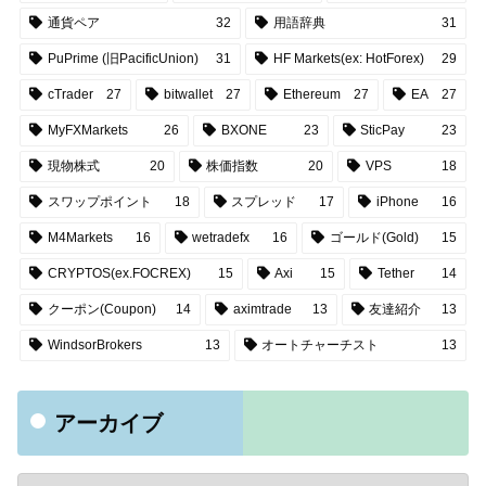
通貨ペア
32
用語辞典
31
PuPrime (旧PacificUnion)
31
HF Markets(ex: HotForex)
29
cTrader
27
bitwallet
27
Ethereum
27
EA
27
MyFXMarkets
26
BXONE
23
SticPay
23
現物株式
20
株価指数
20
VPS
18
スワップポイント
18
スプレッド
17
iPhone
16
M4Markets
16
wetradefx
16
ゴールド(Gold)
15
CRYPTOS(ex.FOCREX)
15
Axi
15
Tether
14
クーポン(Coupon)
14
aximtrade
13
友達紹介
13
WindsorBrokers
13
オートチャーチスト
13
アーカイブ