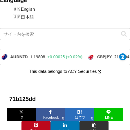
English
日本語
This data belongs to ACY Securities
71b125dd
X
Facebook
はてブ
LINE
0
0