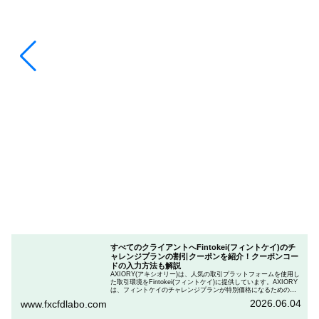
すべてのクライアントへFintokei(フィントケイ)のチ
ャレンジプランの割引クーポンを紹介！クーポンコー
ドの入力方法も解説
AXIORY(アキシオリー)は、人気の取引プラットフォームを使用し
た取引環境をFintokei(フィントケイ)に提供しています。AXIORY
は、フィントケイのチャレンジプランが特別価格になるためのク
ーポンを用意しています。この記事では、Fintokeiのチャレンジプ
2026.06.04
www.fxcfdlabo.com
ランを申し込むときのクーポンコードを入力して割引にする方法
を説明します。