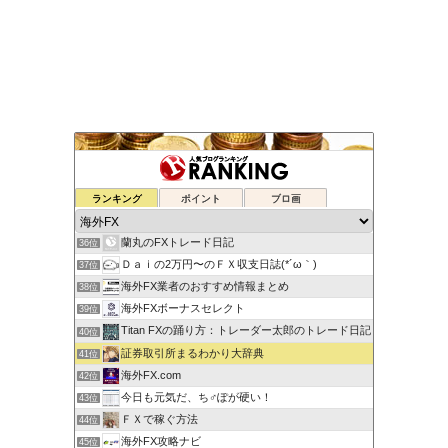
元FX業者による必勝システムトレード！
ランキング
ポイント
ブロ画
34位
ゆるゆる兼業投資家Vtuber編
35位
蘭丸のFXトレード日記
36位
Ｄａｉの2万円〜のＦＸ収支日誌(*´ω｀)
37位
海外FX業者のおすすめ情報まとめ
38位
海外FXボーナスセレクト
39位
Titan FXの踊り方：トレーダー太郎のトレード日記
40位
証券取引所まるわかり大辞典
41位
海外FX.com
42位
今日も元気だ、ち♂ぽが硬い！
43位
ＦＸで稼ぐ方法
44位
海外FX攻略ナビ
45位