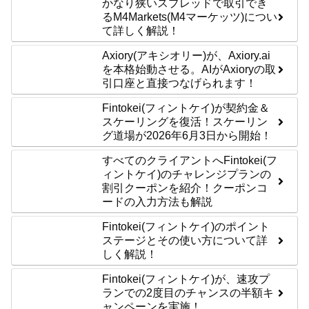
かなり狭いスプレッドで取引でき
るM4Markets(M4マーケッツ)につい
て詳しく解説！
Axiory(アキシオリー)が、Axiory.ai
を本格始動させる。AIがAxioryの取
引口座と直接つなげられます！
Fintokei(フィントケイ)が契約金＆
スケーリングを復活！スケーリン
グ道場が2026年6月3日から開始！
すべてのクライアントへFintokei(フ
ィントケイ)のチャレンジプランの
割引クーポンを紹介！クーポンコ
ードの入力方法も解説
Fintokei(フィントケイ)のポイント
ステージとその使い方について詳
しく解説！
Fintokei(フィントケイ)が、速攻プ
ランでの2度目のチャンスの半額キ
ャンペーンを実施！