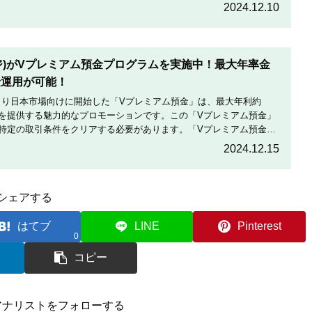
定期的に実施している割引コードとお得な割引コードを紹介します。
2024.12.10
テージ)がVプレミアム預金プログラムを実施中！最大年率金
金運用が可能！
月19日より日本市場向けに開始した「Vプレミアム預金」は、最大年利約
利を提供する魅力的なプロモーションです。この「Vプレミアム預金」
特定の取引条件をクリアする必要があります。「Vプレミアム預金」
をしっかりと読んで、条件をよく確認した後で参加しましょう。
2024.12.15
シェアする
はてブ
LINE
Pinterest
0
コピー
アナリストをフォローする