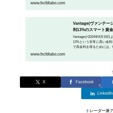
TradingCultがほぼ
www.fxcfdlabo.com
Vantage(ヴァン
利13%のスマート資
Vantageが2024年8
13%という非常に高い金
で高金利を得るためには、
を行いたい人は、この記事
www.fxcfdlabo.com
X
Facebook
0
LinkedIn
トレーダー兼