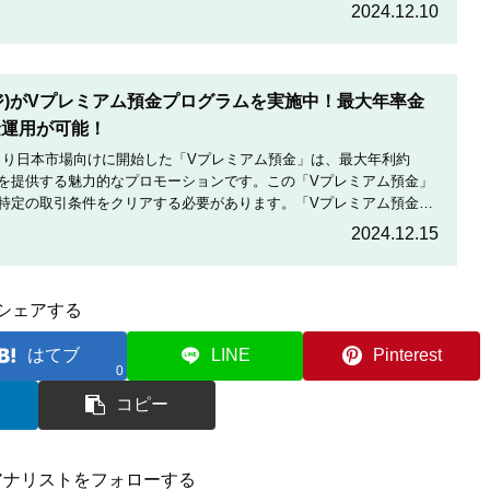
定期的に実施している割引コードとお得な割引コードを紹介します。
2024.12.10
テージ)がVプレミアム預金プログラムを実施中！最大年率金
金運用が可能！
月19日より日本市場向けに開始した「Vプレミアム預金」は、最大年利約
利を提供する魅力的なプロモーションです。この「Vプレミアム預金」
特定の取引条件をクリアする必要があります。「Vプレミアム預金」
をしっかりと読んで、条件をよく確認した後で参加しましょう。
2024.12.15
シェアする
はてブ
LINE
Pinterest
0
コピー
アナリストをフォローする