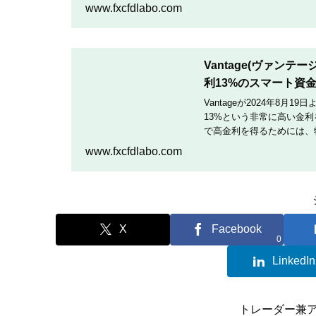
TradingCultがほぼ
www.fxcfdlabo.com
Vantage(ヴァン
利13%のスマート資
Vantageが2024年8
13%という非常に高い金
で高金利を得るためには、
を行いたい人は、この記事
www.fxcfdlabo.com
X
Facebook
0
LinkedIn
トレーダー兼