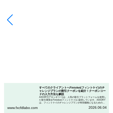
すべてのクライアントへFintokei(フィントケイ)のチ
ャレンジプランの割引クーポンを紹介！クーポンコー
ドの入力方法も解説
AXIORY(アキシオリー)は、人気の取引プラットフォームを使用し
た取引環境をFintokei(フィントケイ)に提供しています。AXIORY
は、フィントケイのチャレンジプランが特別価格になるためのク
ーポンを用意しています。この記事では、Fintokeiのチャレンジプ
2026.06.04
www.fxcfdlabo.com
ランを申し込むときのクーポンコードを入力して割引にする方法
を説明します。