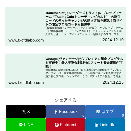
TradersTrust(トレーダーズトラスト)のプロップファ
ーム「TradingCult(トレーディングカルト)」の割引
コードの使ったチャレンジの購入方法を解説！当サイ
トの限定プロモコードも提供中！
TradersTrust(トレーダーズトラスト)が設立したプロップファーム
「TradingCult(トレーディングカルト)」でチャレンジプランを購
入するとき、トレーディングチャレンジを購入するプロセス全体
を段階的に説明しながら、お得にプランを購入する方法を解説し
2024.12.10
www.fxcfdlabo.com
ます。さらに、TradingCultがほぼ定期的に実施している割引コー
ドとお得な割引コードを紹介します。
Vantage(ヴァンテージ)がVプレミアム預金プログラム
を実施中！最大年率金利13%のスマート資金運用が可
能！
Vantageが2024年8月19日より日本市場向けに開始した「Vプレミ
アム預金」は、最大年利約13%という非常に高い金利を提供する
魅力的なプロモーションです。この「Vプレミアム預金」で高金利
を得るためには、特定の取引条件をクリアする必要があります。
2024.12.15
www.fxcfdlabo.com
「Vプレミアム預金」を行いたい人は、この記事をしっかりと読ん
で、条件をよく確認した後で参加しましょう。
シェアする
X
Facebook
はてブ
0
0
LINE
Pinterest
LinkedIn