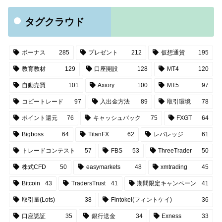
タグクラウド
ボーナス
285
プレゼント
212
仮想通貨
195
教育教材
129
口座開設
128
MT4
120
自動売買
101
Axiory
100
MT5
97
コピートレード
97
入出金方法
89
取引環境
78
ポイント還元
76
キャッシュバック
75
FXGT
64
Bigboss
64
TitanFX
62
レバレッジ
61
トレードコンテスト
57
FBS
53
ThreeTrader
50
株式CFD
50
easymarkets
48
xmtrading
45
Bitcoin
43
TradersTrust
41
期間限定キャンペーン
41
取引量(Lots)
38
Fintokei(フィントケイ)
36
口座認証
35
銀行送金
34
Exness
33