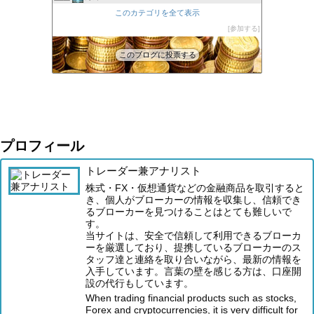
XM口座開設方法2022
このカテゴリを全て表示
47位
FXの自動売買(EA)は本当に勝てるのか検証してみた
参加する
48位
このブログに投票する
プロフィール
トレーダー兼アナリスト
株式・FX・仮想通貨などの金融商品を取引すると
き、個人がブローカーの情報を収集し、信頼でき
るブローカーを見つけることはとても難しいで
す。
当サイトは、安全で信頼して利用できるブローカ
ーを厳選しており、提携しているブローカーのス
タッフ達と連絡を取り合いながら、最新の情報を
入手しています。言葉の壁を感じる方は、口座開
設の代行もしています。
When trading financial products such as stocks,
Forex and cryptocurrencies, it is very difficult for