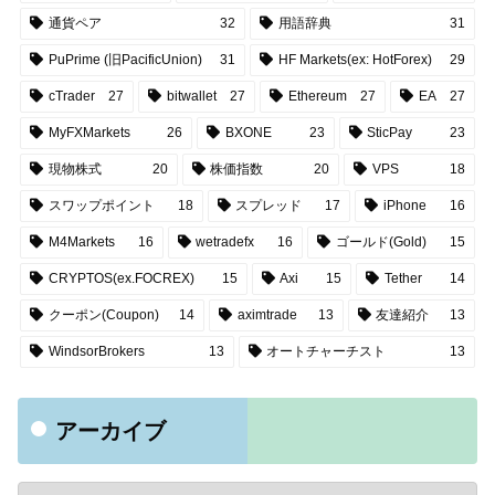
通貨ペア
32
用語辞典
31
PuPrime (旧PacificUnion)
31
HF Markets(ex: HotForex)
29
cTrader
27
bitwallet
27
Ethereum
27
EA
27
MyFXMarkets
26
BXONE
23
SticPay
23
現物株式
20
株価指数
20
VPS
18
スワップポイント
18
スプレッド
17
iPhone
16
M4Markets
16
wetradefx
16
ゴールド(Gold)
15
CRYPTOS(ex.FOCREX)
15
Axi
15
Tether
14
クーポン(Coupon)
14
aximtrade
13
友達紹介
13
WindsorBrokers
13
オートチャーチスト
13
アーカイブ