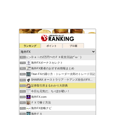
蘭丸のFXトレード日記
ランキング
ポイント
ブロ画
34位
りょんのFX予想
35位
Ｄａｉの2万円〜のＦＸ収支日誌(*´ω｀)
36位
海外FXボーナスセレクト
37位
海外FX業者のおすすめ情報まとめ
38位
Titan FXの踊り方：トレーダー太郎のトレード日記
39位
SHAIRAX オーストラリア・ケアンズ在住のFXトレーダー
40位
証券取引所まるわかり大辞典
41位
今日も元気だ、ち♂ぽが硬い！
42位
海外FX.com
43位
ＦＸで稼ぐ方法
44位
海外FX攻略ナビ
45位
海外ＦＸ
46位