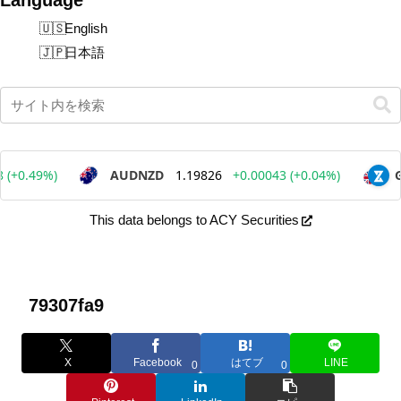
English
日本語
This data belongs to ACY Securities
79307fa9
X
Facebook
はてブ
LINE
0
0