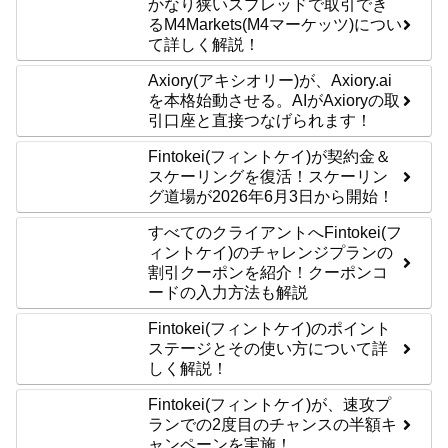
かなり狭いスプレッドで取引でき
るM4Markets(M4マーケッツ)につい
て詳しく解説！
Axiory(アキシオリー)が、Axiory.ai
を本格始動させる。AIがAxioryの取
引口座と直接つなげられます！
Fintokei(フィントケイ)が契約金＆
スケーリングを復活！スケーリン
グ道場が2026年6月3日から開始！
すべてのクライアントへFintokei(フ
ィントケイ)のチャレンジプランの
割引クーポンを紹介！クーポンコ
ードの入力方法も解説
Fintokei(フィントケイ)のポイント
ステージとその使い方について詳
しく解説！
Fintokei(フィントケイ)が、速攻プ
ランでの2度目のチャンスの半額キ
ャンペーンを実施！