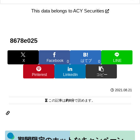
This data belongs to ACY Securities
8678e025
X
Facebook
はてブ
LINE
0
0
Pinterest
LinkedIn
コピー
2021.08.21
この記事は
約0分
で読めます。