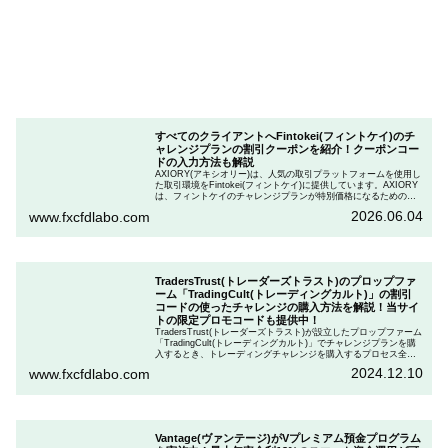
すべてのクライアントへFintokei(フィントケイ)のチ
ャレンジプランの割引クーポンを紹介！クーポンコー
ドの入力方法も解説
AXIORY(アキシオリー)は、人気の取引プラットフォームを使用し
た取引環境をFintokei(フィントケイ)に提供しています。AXIORY
は、フィントケイのチャレンジプランが特別価格になるためのク
ーポンを用意しています。この記事では、Fintokeiのチャレンジプ
2026.06.04
www.fxcfdlabo.com
ランを申し込むときのクーポンコードを入力して割引にする方法
を説明します。
TradersTrust(トレーダーズトラスト)のプロップファ
ーム「TradingCult(トレーディングカルト)」の割引
コードの使ったチャレンジの購入方法を解説！当サイ
トの限定プロモコードも提供中！
TradersTrust(トレーダーズトラスト)が設立したプロップファーム
「TradingCult(トレーディングカルト)」でチャレンジプランを購
入するとき、トレーディングチャレンジを購入するプロセス全体
を段階的に説明しながら、お得にプランを購入する方法を解説し
2024.12.10
www.fxcfdlabo.com
ます。さらに、TradingCultがほぼ定期的に実施している割引コー
ドとお得な割引コードを紹介します。
Vantage(ヴァンテージ)がVプレミアム預金プログラム