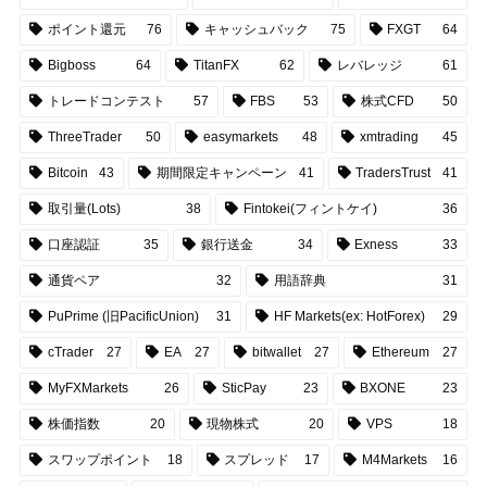
ポイント還元
76
キャッシュバック
75
FXGT
64
Bigboss
64
TitanFX
62
レバレッジ
61
トレードコンテスト
57
FBS
53
株式CFD
50
ThreeTrader
50
easymarkets
48
xmtrading
45
Bitcoin
43
期間限定キャンペーン
41
TradersTrust
41
取引量(Lots)
38
Fintokei(フィントケイ)
36
口座認証
35
銀行送金
34
Exness
33
通貨ペア
32
用語辞典
31
PuPrime (旧PacificUnion)
31
HF Markets(ex: HotForex)
29
cTrader
27
EA
27
bitwallet
27
Ethereum
27
MyFXMarkets
26
SticPay
23
BXONE
23
株価指数
20
現物株式
20
VPS
18
スワップポイント
18
スプレッド
17
M4Markets
16