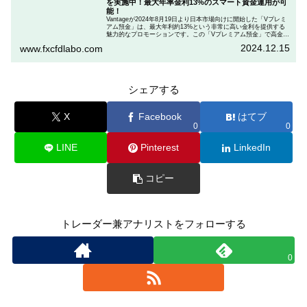
を実施中！最大年率金利13%のスマート資金運用が可
能！
Vantageが2024年8月19日より日本市場向けに開始した「Vプレミ
アム預金」は、最大年利約13%という非常に高い金利を提供する
魅力的なプロモーションです。この「Vプレミアム預金」で高金利
を得るためには、特定の取引条件をクリアする必要があります。
2024.12.15
www.fxcfdlabo.com
「Vプレミアム預金」を行いたい人は、この記事をしっかりと読ん
で、条件をよく確認した後で参加しましょう。
シェアする
X
Facebook
はてブ
0
0
LINE
Pinterest
LinkedIn
コピー
トレーダー兼アナリストをフォローする
0