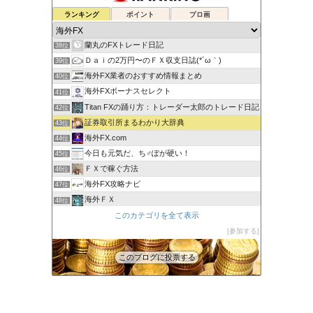
元FX業者による必勝システムトレード！
ランキング
ポイント
ブロ画
36位
ゆるゆる兼業投資家Vtuber編
37位
蘭丸のFXトレード日記
38位
Ｄａｉの2万円〜のＦＸ収支日誌(*´ω｀)
39位
海外FX業者のおすすめ情報まとめ
40位
海外FXボーナスセレクト
41位
Titan FXの踊り方：トレーダー太郎のトレード日記
42位
証券取引所まるわかり大辞典
43位
海外FX.com
44位
今日も元気だ、ち♂ぽが硬い！
45位
ＦＸで稼ぐ方法
46位
海外FX攻略ナビ
47位
海外ＦＸ
48位
XM口座開設方法2022
このカテゴリを全て表示
49位
FXでみんなタシデレ
参加する
50位
このブログに投票する