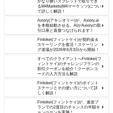
かなり狭いスプレッドで取引でき
るM4Markets(M4マーケッツ)につい
て詳しく解説！
Axiory(アキシオリー)が、Axiory.ai
を本格始動させる。AIがAxioryの取
引口座と直接つなげられます！
Fintokei(フィントケイ)が契約金＆
スケーリングを復活！スケーリン
グ道場が2026年6月3日から開始！
すべてのクライアントへFintokei(フ
ィントケイ)のチャレンジプランの
割引クーポンを紹介！クーポンコ
ードの入力方法も解説
Fintokei(フィントケイ)のポイント
ステージとその使い方について詳
しく解説！
Fintokei(フィントケイ)が、速攻プ
ランでの2度目のチャンスの半額キ
ャンペーンを実施！