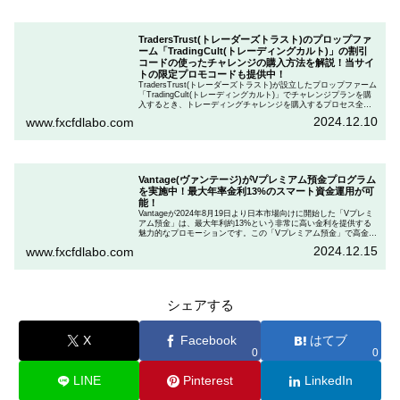
TradersTrust(トレーダーズトラスト)のプロップファ
ーム「TradingCult(トレーディングカルト)」の割引
コードの使ったチャレンジの購入方法を解説！当サイ
トの限定プロモコードも提供中！
TradersTrust(トレーダーズトラスト)が設立したプロップファーム
「TradingCult(トレーディングカルト)」でチャレンジプランを購
入するとき、トレーディングチャレンジを購入するプロセス全体
を段階的に説明しながら、お得にプランを購入する方法を解説し
2024.12.10
www.fxcfdlabo.com
ます。さらに、TradingCultがほぼ定期的に実施している割引コー
ドとお得な割引コードを紹介します。
Vantage(ヴァンテージ)がVプレミアム預金プログラム
を実施中！最大年率金利13%のスマート資金運用が可
能！
Vantageが2024年8月19日より日本市場向けに開始した「Vプレミ
アム預金」は、最大年利約13%という非常に高い金利を提供する
魅力的なプロモーションです。この「Vプレミアム預金」で高金利
を得るためには、特定の取引条件をクリアする必要があります。
2024.12.15
www.fxcfdlabo.com
「Vプレミアム預金」を行いたい人は、この記事をしっかりと読ん
で、条件をよく確認した後で参加しましょう。
シェアする
X
Facebook
はてブ
0
0
LINE
Pinterest
LinkedIn