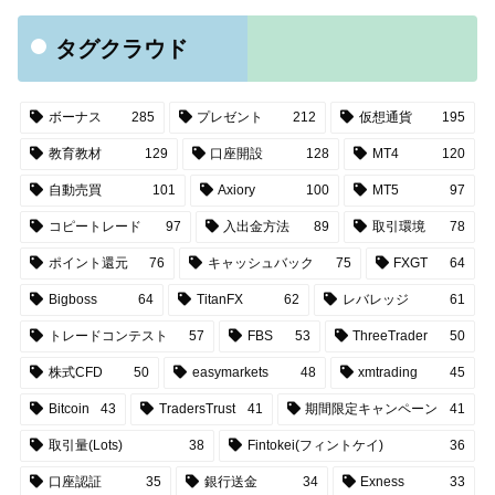
タグクラウド
ボーナス
285
プレゼント
212
仮想通貨
195
教育教材
129
口座開設
128
MT4
120
自動売買
101
Axiory
100
MT5
97
コピートレード
97
入出金方法
89
取引環境
78
ポイント還元
76
キャッシュバック
75
FXGT
64
Bigboss
64
TitanFX
62
レバレッジ
61
トレードコンテスト
57
FBS
53
ThreeTrader
50
株式CFD
50
easymarkets
48
xmtrading
45
Bitcoin
43
TradersTrust
41
期間限定キャンペーン
41
取引量(Lots)
38
Fintokei(フィントケイ)
36
口座認証
35
銀行送金
34
Exness
33