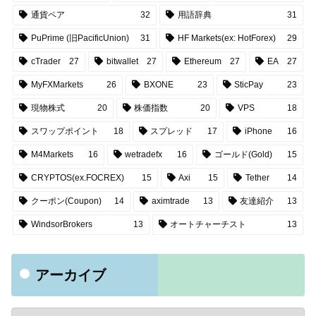
通貨ペア
32
用語辞典
31
PuPrime (旧PacificUnion)
31
HF Markets(ex: HotForex)
29
cTrader
27
bitwallet
27
Ethereum
27
EA
27
MyFXMarkets
26
BXONE
23
SticPay
23
現物株式
20
株価指数
20
VPS
18
スワップポイント
18
スプレッド
17
iPhone
16
M4Markets
16
wetradefx
16
ゴールド(Gold)
15
CRYPTOS(ex.FOCREX)
15
Axi
15
Tether
14
クーポン(Coupon)
14
aximtrade
13
友達紹介
13
WindsorBrokers
13
オートチャーチスト
13
アーカイブ