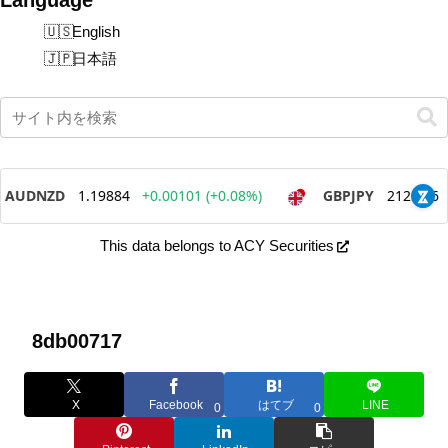
English
日本語
This data belongs to ACY Securities
8db00717
X
Facebook
はてブ
LINE
0
0