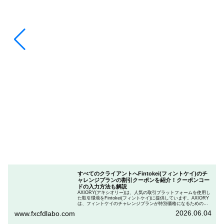
すべてのクライアントへFintokei(フィントケイ)のチ
ャレンジプランの割引クーポンを紹介！クーポンコー
ドの入力方法も解説
AXIORY(アキシオリー)は、人気の取引プラットフォームを使用し
た取引環境をFintokei(フィントケイ)に提供しています。AXIORY
は、フィントケイのチャレンジプランが特別価格になるためのク
ーポンを用意しています。この記事では、Fintokeiのチャレンジプ
2026.06.04
www.fxcfdlabo.com
ランを申し込むときのクーポンコードを入力して割引にする方法
を説明します。