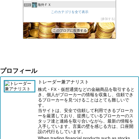
海外ＦＸ
44位
XM口座開設方法2022
このカテゴリを全て表示
45位
FXの自動売買(EA)は本当に勝てるのか検証してみた
参加する
46位
このブログに投票する
プロフィール
トレーダー兼アナリスト
株式・FX・仮想通貨などの金融商品を取引すると
き、個人がブローカーの情報を収集し、信頼でき
るブローカーを見つけることはとても難しいで
す。
当サイトは、安全で信頼して利用できるブローカ
ーを厳選しており、提携しているブローカーのス
タッフ達と連絡を取り合いながら、最新の情報を
入手しています。言葉の壁を感じる方は、口座開
設の代行もしています。
When trading financial products such as stocks,