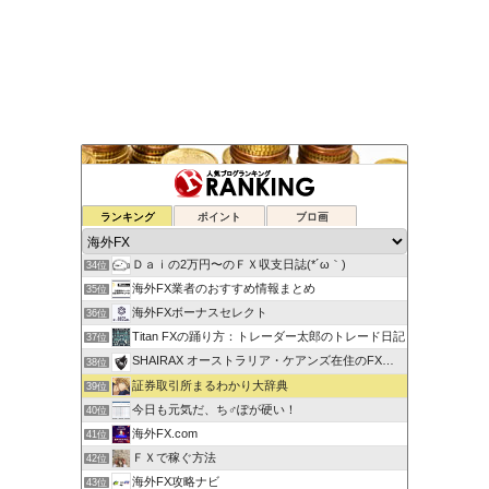
ゆるゆる兼業投資家Vtuber編
ランキング
ポイント
ブロ画
32位
蘭丸のFXトレード日記
33位
Ｄａｉの2万円〜のＦＸ収支日誌(*´ω｀)
34位
海外FX業者のおすすめ情報まとめ
35位
海外FXボーナスセレクト
36位
Titan FXの踊り方：トレーダー太郎のトレード日記
37位
SHAIRAX オーストラリア・ケアンズ在住のFXトレーダー
38位
証券取引所まるわかり大辞典
39位
今日も元気だ、ち♂ぽが硬い！
40位
海外FX.com
41位
ＦＸで稼ぐ方法
42位
海外FX攻略ナビ
43位