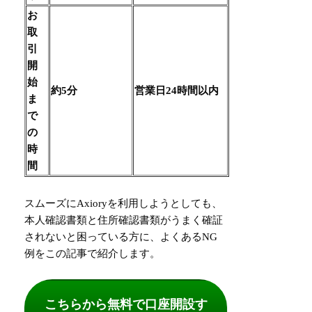
お
取
引
開
始
約5分
営業日24時間以内
ま
で
の
時
間
スムーズにAxioryを利用しようとしても、
本人確認書類と住所確認書類がうまく確証
されないと困っている方に、よくあるNG
例をこの記事で紹介します。
こちらから無料で口座開設す