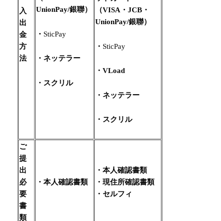
UnionPay/
銀聯
）
（VISA・JCB・
入
UnionPay/
銀聯
）
出
・
SticPay
金
・
SticPay
方
法
・ネッテラー
・VLoad
・スクリル
・ネッテラー
・スクリル
ご
提
出
・本人確認書類
必
・本人確認書類
・現住所確認書類
要
・セルフィ
書
類​