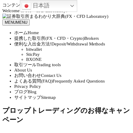
日本語
コンテンツへスキップ
Welcome to FX・CFD Laboratory!
MENU
MENU
ホーム
Home
提携した取引所(FX・CFD・Crypto)
Brokers
便利な入出金方法!
Deposit/Withdrawal Methods
bitwallet
SticPay
BXONE
取引ツール
Trading tools
About Us
お問い合わせ
Contact Us
よくある質問(FAQ)
Frequently Asked Questions
Privacy Policy
ブログ
Blog
サイトマップ
Sitemap
プロップトレーディングのお得なキャン
ペーン