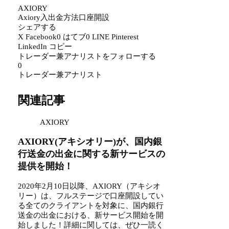
AXIORY
Axiory
入出金方法
口座開設
シェアする
X
Facebook
0
はてブ
0
LINE
Pinterest
LinkedIn
コピー
トレーダー兼アナリストをフォローする
0
トレーダー兼アナリスト
関連記事
AXIORY
AXIORY(アキシオリー)が、国内銀
行送金の出金に関する新サービスの
提供を開始！
2020年2月10日以降、AXIORY（アキシオ
リー）は、フルステージで口座開設してい
る全てのクライアントを対象に、国内銀行
送金の出金における、新サービス開始を開
始しました！詳細に関しては、ぜひ一読く