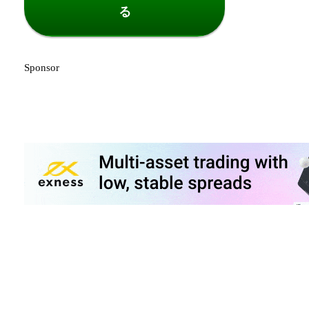
る
Sponsor