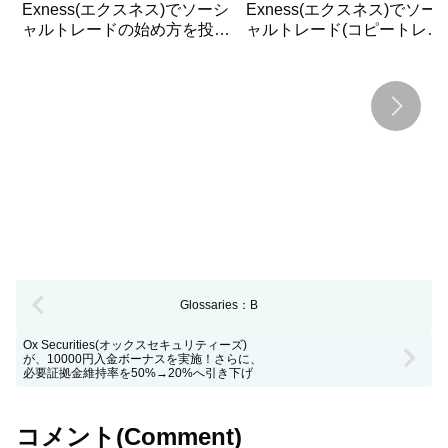
Exness(エクスネス)でソーシ
Exness(エクスネス)でソー
ャルトレードの始め方を投資
ャルトレード(コピートレー
家(フォロワー)のために詳し
ド)する時に知っておくべき
く解説!
用語を詳しく解説！
Glossaries：B
Ox Securities(オックスセキュリティーズ)
が、10000円入金ボーナスを実施！さらに、
必要証拠金維持率を50%→20%へ引き下げ
コメント(Comment)