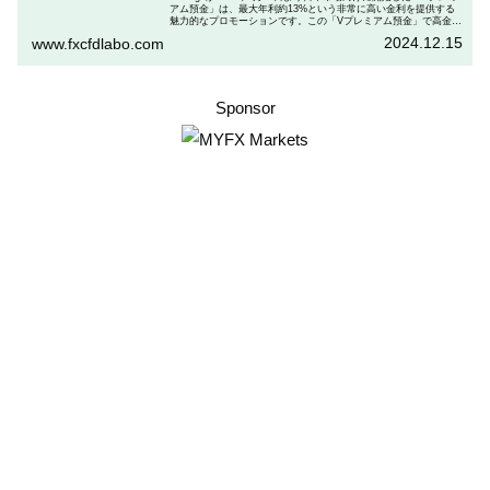
アム預金」は、最大年利約13%という非常に高い金利を提供する
魅力的なプロモーションです。この「Vプレミアム預金」で高金利
を得るためには、特定の取引条件をクリアする必要があります。
2024.12.15
www.fxcfdlabo.com
「Vプレミアム預金」を行いたい人は、この記事をしっかりと読ん
で、条件をよく確認した後で参加しましょう。
Sponsor