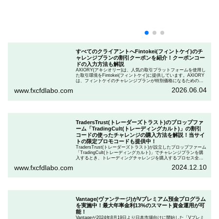
すべてのクライアントへFintokei(フィントケイ)のチ
ャレンジプランの割引クーポンを紹介！クーポンコー
ドの入力方法も解説
AXIORY(アキシオリー)は、人気の取引プラットフォームを使用し
た取引環境をFintokei(フィントケイ)に提供しています。AXIORY
は、フィントケイのチャレンジプランが特別価格になるためのク
ーポンを用意しています。この記事では、Fintokeiのチャレンジプ
2026.06.04
www.fxcfdlabo.com
ランを申し込むときのクーポンコードを入力して割引にする方法
を説明します。
TradersTrust(トレーダーズトラスト)のプロップファ
ーム「TradingCult(トレーディングカルト)」の割引
コードの使ったチャレンジの購入方法を解説！当サイ
トの限定プロモコードも提供中！
TradersTrust(トレーダーズトラスト)が設立したプロップファーム
「TradingCult(トレーディングカルト)」でチャレンジプランを購
入するとき、トレーディングチャレンジを購入するプロセス全体
を段階的に説明しながら、お得にプランを購入する方法を解説し
2024.12.10
www.fxcfdlabo.com
ます。さらに、TradingCultがほぼ定期的に実施している割引コー
ドとお得な割引コードを紹介します。
Vantage(ヴァンテージ)がVプレミアム預金プログラム
を実施中！最大年率金利13%のスマート資金運用が可
能！
Vantageが2024年8月19日より日本市場向けに開始した「Vプレミ