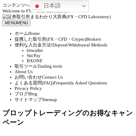
日本語
コンテンツへスキップ
Welcome to FX・CFD Laboratory!
MENU
MENU
ホーム
Home
提携した取引所(FX・CFD・Crypto)
Brokers
便利な入出金方法!
Deposit/Withdrawal Methods
bitwallet
SticPay
BXONE
取引ツール
Trading tools
About Us
お問い合わせ
Contact Us
よくある質問(FAQ)
Frequently Asked Questions
Privacy Policy
ブログ
Blog
サイトマップ
Sitemap
プロップトレーディングのお得なキャン
ペーン