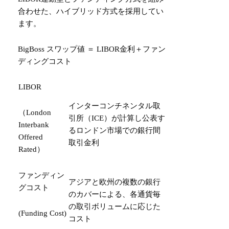
合わせた、ハイブリッド方式を採用してい
ます。
BigBoss スワップ値 ＝ LIBOR金利＋ファン
ディングコスト
LIBOR
インターコンチネンタル取
（London
引所（ICE）が計算し公表す
Interbank
るロンドン市場での銀行間
Offered
取引金利
Rated）
ファンディン
アジアと欧州の複数の銀行
グコスト
のカバーによる、各通貨毎
の取引ボリュームに応じた
(Funding Cost)
コスト