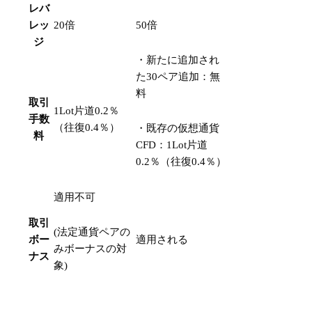
レバ
レッ
20倍
50倍
ジ
・新たに追加され
た30ペア追加：無
料
取引
1Lot片道0.2％
手数
（往復0.4％）
・既存の仮想通貨
料
CFD：1Lot片道
0.2％（往復0.4％）
適用不可
取引
(法定通貨ペアの
ボー
適用される
みボーナスの対
ナス
象)