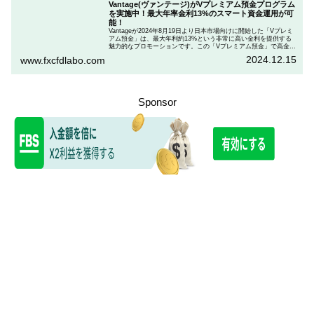
Vantage(ヴァンテージ)がVプレミアム預金プログラム
を実施中！最大年率金利13%のスマート資金運用が可
能！
Vantageが2024年8月19日より日本市場向けに開始した「Vプレミ
アム預金」は、最大年利約13%という非常に高い金利を提供する
魅力的なプロモーションです。この「Vプレミアム預金」で高金利
を得るためには、特定の取引条件をクリアする必要があります。
2024.12.15
www.fxcfdlabo.com
「Vプレミアム預金」を行いたい人は、この記事をしっかりと読ん
で、条件をよく確認した後で参加しましょう。
Sponsor