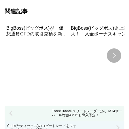
関連記事
BigBoss(ビッグボス)が、仮
BigBoss(ビッグボス)史上最
想通貨CFDの取引銘柄を新た
大！「入金ボーナスキャン
に30通貨に大幅追加&取引条
ーン」を開催！BigBoss史
件もアップグレード！！
最大の総額2,000USD万相
を還元
ThreeTrader(スリートレーダー)が、MT4サー
バーを増強&MT5も導入予定！
Yadix(ヤディックス)のコピートレードをフォ