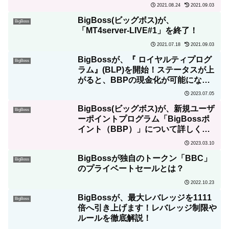
2021.08.24
2021.09.03
BigBoss(ビッグボス)が、
BigBoss
「MT4server-LIVE#1」を終了！
2021.07.18
2021.09.03
BigBossが、『 ロイヤルティプログ
BigBoss
ラム』(BLP)を開始！ステータスが上
がると、BBPの現金化が可能になり
ます！
2023.07.05
BigBoss(ビッグボス)が、新規ユーザ
BigBoss
ーポイントプログラム「BigBossポ
イント（BBP）」について詳しく解
説！
2023.03.10
BigBossが独自のトークン「BBC」
BigBoss
のプライベートセールとは？
2022.10.23
BigBossが、最大レバレッジを1111
BigBoss
倍へ引き上げます！レバレッジ制限や
ルールを徹底解説！