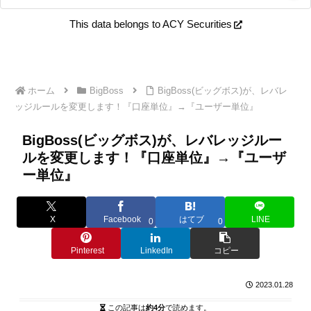
This data belongs to ACY Securities
ホーム
BigBoss
BigBoss(ビッグボス)が、レバレ
ッジルールを変更します！『口座単位』→『ユーザー単位』
BigBoss(ビッグボス)が、レバレッジルー
ルを変更します！『口座単位』→『ユーザ
ー単位』
X
Facebook
はてブ
LINE
0
0
Pinterest
LinkedIn
コピー
2023.01.28
この記事は
約4分
で読めます。