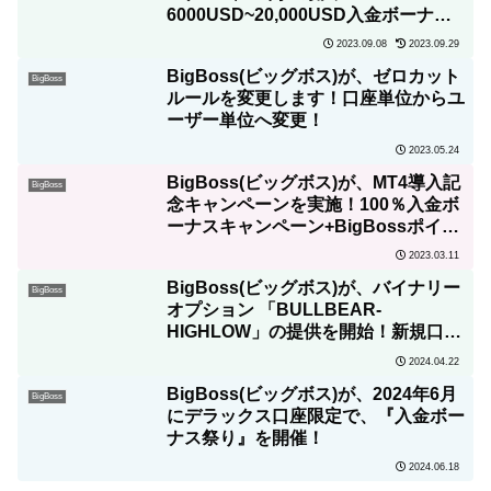
6000USD~20,000USD入金ボーナス
キャンペーンを実施！
2023.09.08
2023.09.29
BigBoss(ビッグボス)が、ゼロカット
BigBoss
ルールを変更します！口座単位からユ
ーザー単位へ変更！
2023.05.24
BigBoss(ビッグボス)が、MT4導入記
BigBoss
念キャンペーンを実施！100％入金ボ
ーナスキャンペーン+BigBossポイン
ト３倍キャンペーン
2023.03.11
BigBoss(ビッグボス)が、バイナリー
BigBoss
オプション 「BULLBEAR-
HIGHLOW」の提供を開始！新規口座
開設+入金で40ドルキャッシュバッ
2024.04.22
ク！
BigBoss(ビッグボス)が、2024年6月
BigBoss
にデラックス口座限定で、『入金ボー
ナス祭り』を開催！
2024.06.18