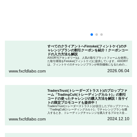
すべてのクライアントへFintokei(フィントケイ)のチ
ャレンジプランの割引クーポンを紹介！クーポンコー
ドの入力方法も解説
AXIORY(アキシオリー)は、人気の取引プラットフォームを使用し
た取引環境をFintokei(フィントケイ)に提供しています。AXIORY
は、フィントケイのチャレンジプランが特別価格になるためのク
ーポンを用意しています。この記事では、Fintokeiのチャレンジプ
2026.06.04
www.fxcfdlabo.com
ランを申し込むときのクーポンコードを入力して割引にする方法
を説明します。
TradersTrust(トレーダーズトラスト)のプロップファ
ーム「TradingCult(トレーディングカルト)」の割引
コードの使ったチャレンジの購入方法を解説！当サイ
トの限定プロモコードも提供中！
TradersTrust(トレーダーズトラスト)が設立したプロップファーム
「TradingCult(トレーディングカルト)」でチャレンジプランを購
入するとき、トレーディングチャレンジを購入するプロセス全体
を段階的に説明しながら、お得にプランを購入する方法を解説し
2024.12.10
www.fxcfdlabo.com
ます。さらに、TradingCultがほぼ定期的に実施している割引コー
ドとお得な割引コードを紹介します。