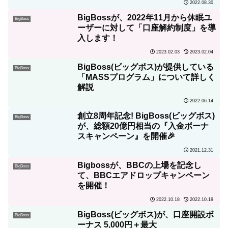
2022.08.30
BigBossが、2022年11月から休眠ユ
BigBoss
ーザーに対して「口座解約制度」を導
入します！
2023.02.03
2023.02.04
BigBoss(ビッグボス)が提供している
BigBoss
「MASSプログラム」について詳しく
解説
2022.06.14
創立8周年記念! BigBoss(ビッグボス)
BigBoss
が、総額20億円相当の『入金ボーナ
スキャンペーン』を開催🎉
2021.12.31
Bigbossが、BBCの上場を記念し
BigBoss
て、BBCエアドロップキャンペーン
を開催！
2022.10.18
2022.10.19
BigBoss(ビッグボス)が、口座開設ボ
BigBoss
ーナス 5,000円＋最大