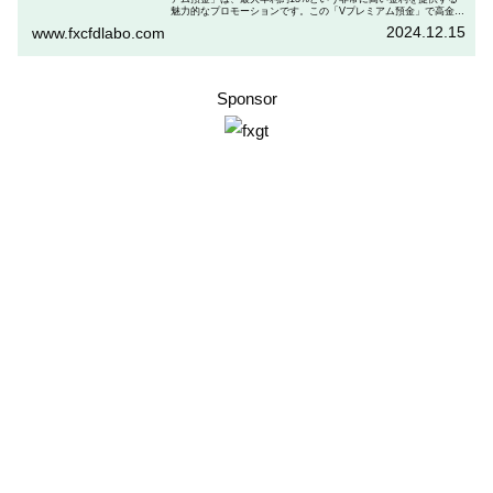
魅力的なプロモーションです。この「Vプレミアム預金」で高金利
を得るためには、特定の取引条件をクリアする必要があります。
2024.12.15
www.fxcfdlabo.com
「Vプレミアム預金」を行いたい人は、この記事をしっかりと読ん
で、条件をよく確認した後で参加しましょう。
Sponsor