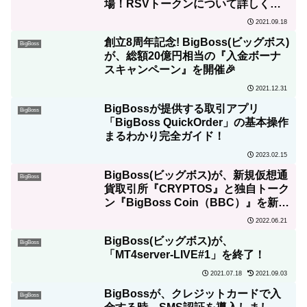
場！RSVトークンについて詳しく解
説
2021.09.18
創立8周年記念! BigBoss(ビッグボス)
BigBoss
が、総額20億円相当の『入金ボーナ
スキャンペーン』を開催🎉
2021.12.31
BigBossが提供する取引アプリ
BigBoss
「BigBoss QuickOrder」の基本操作
まるわかり完全ガイド！
2023.02.15
BigBoss(ビッグボス)が、新規仮想通
BigBoss
貨取引所『CRYPTOS』と独自トーク
ン『BigBoss Coin（BBC）』を新し
くリリース！
2022.06.21
BigBoss(ビッグボス)が、
BigBoss
「MT4server-LIVE#1」を終了！
2021.07.18
2021.09.03
BigBossが、クレジットカードで入
BigBoss