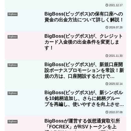
ン』を実施！
2021.12.17
BigBoss(ビッグボス)の保有口座への
BigBoss
資金の出金方法について詳しく解説！
2024.07.26
BigBoss(ビッグボス)が、クレジット
BigBoss
カード入金後の出金条件を変更しま
す！
2021.11.30
BigBoss(ビッグボス)が、新規口座開
BigBoss
設ボーナスプロモーションを常設！新
規の方は、口座開設するだけで
100USDをプレゼント！
2025.02.14
BigBoss(ビッグボス)が、新シンボル
BigBoss
を10銘柄追加し、さらに銘柄グルー
プを再編し、使いやすさを向上させま
す！
2022.07.06
BigBossが運営する仮想通貨取引所
BigBoss
「FOCREX」がRSVトークンを上