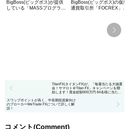
BigBoss(ビッグボス)が提供
BigBoss(ビッグボス)の仮想
している「MASSプログラ
通貨取引所「FOCREX」が
ム」について詳しく解説
BTC出金の最小出金額を変
TitanFX(タイタンFX)が、「毎週当たる大抽選
会！サマロト＠Titan FX」キャンペーンを開
始します！賞金総額900万円 84名様に当たる
大抽選会!
スワップポイントが高く、中長期投資家向け
のブローカーWeTrade FXについて詳しく解
説！
コメント(Comment)