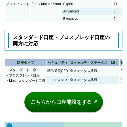
プロスプレッド
Forex Major / Minor
Expert
11
Advanced
8
Executive
6
スタンダード口座・プロスプレッド口座の
両方に対応
口座タイプ
セキュリティ
ロイヤルティステータス（LS）
BBP
・スタンダード口座
暗号通貨CFD
全ステータス共通
2
・プロスプレッド口座
コモディティ
全ステータス共通
2
・Mass スタンダード口座
こちらから口座開設をする