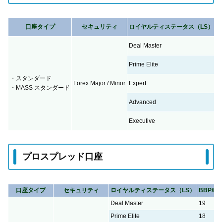
口座タイプ
セキュリティ
ロイヤルティステータス（LS）
B
Deal Master
3
Prime Elite
3
・スタンダード
Forex Major / Minor
Expert
2
・MASS スタンダード
Advanced
2
Executive
1
プロスプレッド口座
口座タイプ
セキュリティ
ロイヤルティステータス（LS）
BBP/Lot
Deal Master
19
Prime Elite
18