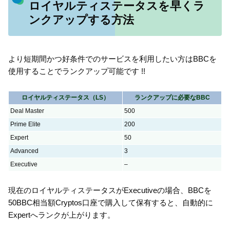
ロイヤルティステータスを早くラ
ンクアップする方法
より短期間かつ好条件でのサービスを利用したい方はBBCを
使用することでランクアップ可能です !!
ロイヤルティステータス（LS）
ランクアップに必要なBBC
Deal Master
500
Prime Elite
200
Expert
50
Advanced
3
Executive
–
現在のロイヤルティステータスがExecutiveの場合、BBCを
50BBC相当額Cryptos口座で購入して保有すると、自動的に
Expertへランクが上がります。