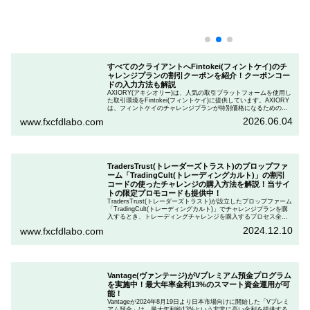
すべてのクライアントへFintokei(フィントケイ)のチ
ャレンジプランの割引クーポンを紹介！クーポンコー
ドの入力方法も解説
AXIORY(アキシオリー)は、人気の取引プラットフォームを使用し
た取引環境をFintokei(フィントケイ)に提供しています。AXIORY
は、フィントケイのチャレンジプランが特別価格になるためのク
ーポンを用意しています。この記事では、Fintokeiのチャレンジプ
2026.06.04
www.fxcfdlabo.com
ランを申し込むときのクーポンコードを入力して割引にする方法
を説明します。
TradersTrust(トレーダーズトラスト)のプロップファ
ーム「TradingCult(トレーディングカルト)」の割引
コードの使ったチャレンジの購入方法を解説！当サイ
トの限定プロモコードも提供中！
TradersTrust(トレーダーズトラスト)が設立したプロップファーム
「TradingCult(トレーディングカルト)」でチャレンジプランを購
入するとき、トレーディングチャレンジを購入するプロセス全体
を段階的に説明しながら、お得にプランを購入する方法を解説し
2024.12.10
www.fxcfdlabo.com
ます。さらに、TradingCultがほぼ定期的に実施している割引コー
ドとお得な割引コードを紹介します。
Vantage(ヴァンテージ)がVプレミアム預金プログラム
を実施中！最大年率金利13%のスマート資金運用が可
能！
Vantageが2024年8月19日より日本市場向けに開始した「Vプレミ
アム預金」は、最大年利約13%という非常に高い金利を提供する