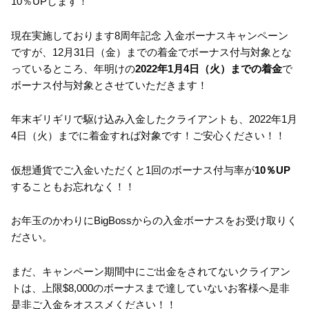
10％UPします！
現在実施しております8周年記念 入金ボーナスキャンペーン
ですが、12月31日（金）までの着金でボーナス付与対象とな
っているところ、年明けの
2022年1月4日（火）までの着金
で
ボーナス付与対象とさせていただきます！
年末ギリギリで駆け込み入金したクライアントも、2022年1月
4日（火）までに着金すれば対象です！ご安心ください！！
仮想通貨でご入金いただくと1回のボーナス付与率が
10％UP
することもお忘れなく！！
お年玉のかわりにBigBossからの入金ボーナスをお受け取りく
ださい。
まだ、キャンペーン期間中にご出金をされてないクライアン
トは、上限
$8,000のボーナスまで達していないお客様へ是非
是非ご入金をオススメください！！