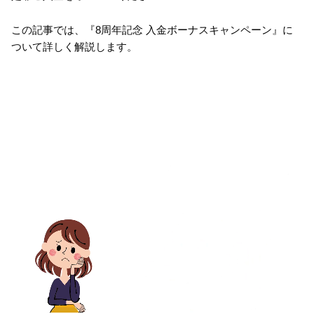
この記事では、『8周年記念 入金ボーナスキャンペーン』に
ついて詳しく解説します。