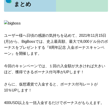
まとめ
ユーザー様へ日頃の感謝の気持ちを込めて、2021年11月15日
(月)から、BigBossでは、史上最高額、最大で8,000ドル分のボ
ーナスをプレゼントする『8周年記念 入金ボーナスキャンペ
ーン』を開催します。
今回のキャンペーンでは、１回の入金額が大きければ大きい
ほど、獲得できるボーナス付与率がUPします！
さらに、仮想通貨で入金すると、ボーナス付与レートが
10％UPします！
400USD以上を一括入金するだけでボーナスがもらえます。