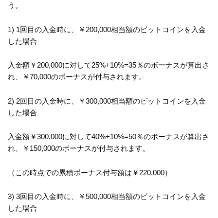
う。
1) 1回目の入金時に、￥200,000相当額のビットコインを入金
した場合
入金額￥200,000に対して25%+10%=35％のボーナスが算出さ
れ、￥70,000のボーナスが付与されます。
2) 2回目の入金時に、￥300,000相当額のビットコインを入金
した場合
入金額￥300,000に対して40%+10%=50％のボーナスが算出さ
れ、￥150,000のボーナスが付与されます。
（この時点での累積ボーナス付与額は￥220,000）
3) 3回目の入金時に、￥500,000相当額のビットコインを入金
した場合