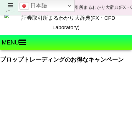
日本語
Welcome to FX・CFD Laboratory!
メニュー
MENU
プロップトレーディングのお得なキャンペーン