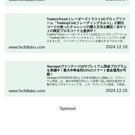
を説明します。
TradersTrust(トレーダーズトラスト)のプロップファ
ーム「TradingCult(トレーディングカルト)」の割引
コードの使ったチャレンジの購入方法を解説！当サイ
トの限定プロモコードも提供中！
TradersTrust(トレーダーズトラスト)が設立したプロップファーム
「TradingCult(トレーディングカルト)」でチャレンジプランを購
入するとき、トレーディングチャレンジを購入するプロセス全体
を段階的に説明しながら、お得にプランを購入する方法を解説し
2024.12.10
www.fxcfdlabo.com
ます。さらに、TradingCultがほぼ定期的に実施している割引コー
ドとお得な割引コードを紹介します。
Vantage(ヴァンテージ)がVプレミアム預金プログラム
を実施中！最大年率金利13%のスマート資金運用が可
能！
Vantageが2024年8月19日より日本市場向けに開始した「Vプレミ
アム預金」は、最大年利約13%という非常に高い金利を提供する
魅力的なプロモーションです。この「Vプレミアム預金」で高金利
を得るためには、特定の取引条件をクリアする必要があります。
2024.12.15
www.fxcfdlabo.com
「Vプレミアム預金」を行いたい人は、この記事をしっかりと読ん
で、条件をよく確認した後で参加しましょう。
Sponsor