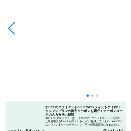
すべてのクライアントへFintokei(フィントケイ)のチ
ャレンジプランの割引クーポンを紹介！クーポンコー
ドの入力方法も解説
AXIORY(アキシオリー)は、人気の取引プラットフォームを使用し
た取引環境をFintokei(フィントケイ)に提供しています。AXIORY
は、フィントケイのチャレンジプランが特別価格になるためのク
ーポンを用意しています。この記事では、Fintokeiのチャレンジプ
2026.06.04
www.fxcfdlabo.com
ランを申し込むときのクーポンコードを入力して割引にする方法