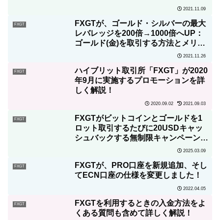
2021.11.09
FXGTが、ゴールド・シルバーの最大
FXGT
レバレッジを200倍→1000倍へUP：
ゴールド(金)を取引する方法とメリッ
ト・注意点についても解説！
2021.11.26
ハイブリット取引所「FXGT」が2020
FXGT
年9月に実施するプロモーションを詳
しく解説！
2020.09.02
2021.09.03
FXGTがビットコインとゴールドを1
FXGT
ロット取引するたびに20USDキャッ
シュバックする無制限キャンペーンを
実施！
2025.03.09
FXGTが、PRO口座を新規追加、そし
FXGT
てECN口座の仕様を変更しました！
2022.04.05
FXGTを利用するときの入金方法をよ
FXGT
くある質問も含めて詳しく解説！