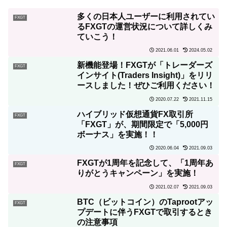
多くの日本人ユーザーに利用されてい
FXGT
るFXGTの運営状況について詳しくみ
ていこう！
2021.06.01
2024.05.02
新機能登場！FXGTが「トレーダーズ
FXGT
インサイト(Traders Insight)」をリリ
ースしました！ぜひご利用ください！
2020.07.22
2021.11.15
ハイブリッド仮想通貨FX取引所
FXGT
「FXGT」が、期間限定で「5,000円
ボーナス」を実施！！
2020.06.04
2021.09.03
FXGTが1周年を記念して、「1周年あ
FXGT
りがとうキャンペーン」を実施！
2021.02.07
2021.09.03
BTC（ビットコイン）のTaprootアッ
FXGT
プデートに伴うFXGTで取引するとき
の注意事項