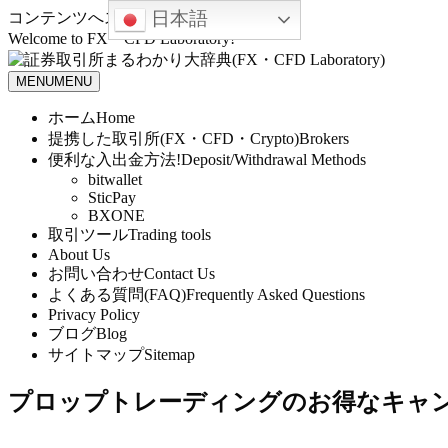
日本語
コンテンツへスキップ
Welcome to FX・CFD Laboratory!
MENU
MENU
ホーム
Home
提携した取引所(FX・CFD・Crypto)
Brokers
便利な入出金方法!
Deposit/Withdrawal Methods
bitwallet
SticPay
BXONE
取引ツール
Trading tools
About Us
お問い合わせ
Contact Us
よくある質問(FAQ)
Frequently Asked Questions
Privacy Policy
ブログ
Blog
サイトマップ
Sitemap
プロップトレーディングのお得なキャ