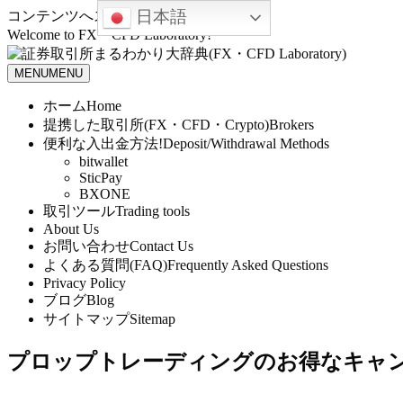
日本語
コンテンツへスキップ
Welcome to FX・CFD Laboratory!
MENU
MENU
ホーム
Home
提携した取引所(FX・CFD・Crypto)
Brokers
便利な入出金方法!
Deposit/Withdrawal Methods
bitwallet
SticPay
BXONE
取引ツール
Trading tools
About Us
お問い合わせ
Contact Us
よくある質問(FAQ)
Frequently Asked Questions
Privacy Policy
ブログ
Blog
サイトマップ
Sitemap
プロップトレーディングのお得なキャ