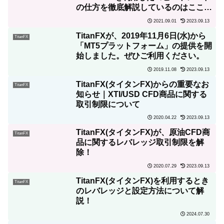
の仕方を徹底解説しているのはここだ
け！投資の知識ゼロでも資産倍増可！
2021.09.01
2023.09.13
TitanFXが、2019年11月6日(水)から
TitanFX
「MT5プラットフォーム」の提供を開
始しました。ぜひご利用ください。
2019.11.08
2023.09.13
TitanFX(タイタンFX)からの重要なお
TitanFX
知らせ｜XTI/USD CFD商品に関する
取引制限について
2020.04.22
2023.09.13
TitanFX(タイタンFX)が、原油CFD商
TitanFX
品に関するレバレッジ取引制限を解
除！
2020.07.29
2023.09.13
TitanFX(タイタンFX)を利用するとき
TitanFX
のレバレッジと設定方法について解
説！
2024.07.30