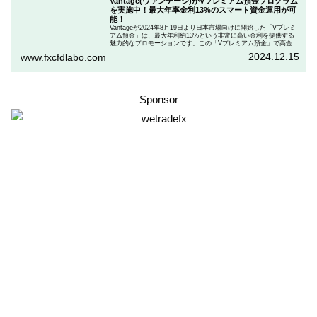
Vantage(ヴァンテージ)がVプレミアム預金プログラム
を実施中！最大年率金利13%のスマート資金運用が可
能！
Vantageが2024年8月19日より日本市場向けに開始した「Vプレミ
アム預金」は、最大年利約13%という非常に高い金利を提供する
魅力的なプロモーションです。この「Vプレミアム預金」で高金利
を得るためには、特定の取引条件をクリアする必要があります。
2024.12.15
www.fxcfdlabo.com
「Vプレミアム預金」を行いたい人は、この記事をしっかりと読ん
で、条件をよく確認した後で参加しましょう。
Sponsor