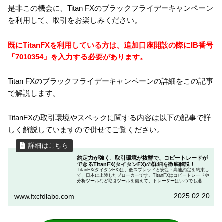
是非この機会に、Titan FXのブラックフライデーキャンペーン
を利用して、取引をお楽しみください。
既にTitanFXを利用している方は、追加口座開設の際にIB番号
「7010354」を入力する必要があります。
Titan FXのブラックフライデーキャンペーンの詳細をこの記事
で解説します。
TitanFXの取引環境やスペックに関する内容は以下の記事で詳
しく解説していますので併せてご覧ください。
約定力が強く、取引環境が抜群で、コピートレードが
できるTitanFX(タイタンFX)の詳細を徹底解説！
TitanFX(タイタンFX)は、低スプレッドと安定・高速約定を約束し
て、日本に上陸したブローカーです。TitanFXはコピートレードや
分析ツールなど取引ツールを備えて、トレーダーはいつでも迅速
に入出金できます。この記事では、TitanFXの取引環境や入出金方
法など、TitanFXが一体どのようなブローカーなのかを詳しく解説
2025.02.20
www.fxcfdlabo.com
しています。