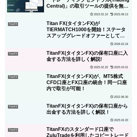
Central)」の取引ツールの提供を無料
で開始！取引ツールの使い方を詳しく
2023.02.10
2023.09.13
解説！
Titan FX(タイタンFX)が
TitanFX
TIERMATCH1000を開始！ステータ
スアップグレードオファーとして
1000Titan ポイント進呈！（現金交換
2026.02.24
OK）
TitanFX(タイタンFX)の保有口座に入
TitanFX
金する方法を詳しく解説!
2025.02.20
2025.03.01
TitanFX(タイタンFX)が、MT5株式
TitanFX
CFD口座とFX口座の統合！同一口座
内で取引が可能！
2022.06.30
TitanFX(タイタンFX)の保有口座から
TitanFX
出金する方法を詳しく解説！
2025.02.20
TitanFXのスタンダード口座で
TitanFX
ZuluTradeを利用したコピートレード