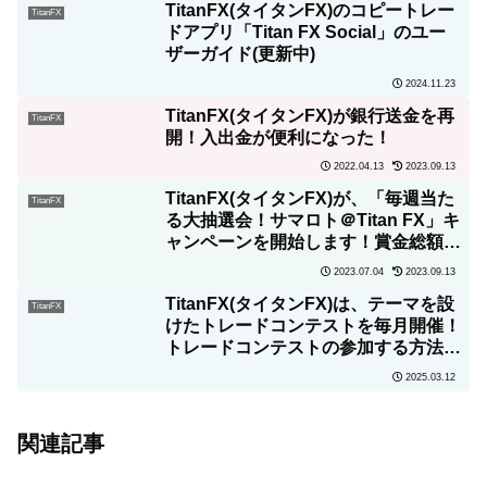
TitanFX(タイタンFX)のコピートレー
TitanFX
ドアプリ「Titan FX Social」のユー
ザーガイド(更新中)
2024.11.23
TitanFX(タイタンFX)が銀行送金を再
TitanFX
開！入出金が便利になった！
2022.04.13
2023.09.13
TitanFX(タイタンFX)が、「毎週当た
TitanFX
る大抽選会！サマロト＠Titan FX」キ
ャンペーンを開始します！賞金総額
900万円 84名様に当たる大抽選会!
2023.07.04
2023.09.13
TitanFX(タイタンFX)は、テーマを設
TitanFX
けたトレードコンテストを毎月開催！
トレードコンテストの参加する方法を
詳しく解説！
2025.03.12
関連記事