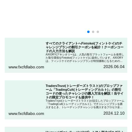
すべてのクライアントへFintokei(フィントケイ)のチ
ャレンジプランの割引クーポンを紹介！クーポンコー
ドの入力方法も解説
AXIORY(アキシオリー)は、人気の取引プラットフォームを使用し
た取引環境をFintokei(フィントケイ)に提供しています。AXIORY
は、フィントケイのチャレンジプランが特別価格になるためのク
ーポンを用意しています。この記事では、Fintokeiのチャレンジプ
2026.06.04
www.fxcfdlabo.com
ランを申し込むときのクーポンコードを入力して割引にする方法
を説明します。
TradersTrust(トレーダーズトラスト)のプロップファ
ーム「TradingCult(トレーディングカルト)」の割引
コードの使ったチャレンジの購入方法を解説！当サイ
トの限定プロモコードも提供中！
TradersTrust(トレーダーズトラスト)が設立したプロップファーム
「TradingCult(トレーディングカルト)」でチャレンジプランを購
入するとき、トレーディングチャレンジを購入するプロセス全体
を段階的に説明しながら、お得にプランを購入する方法を解説し
2024.12.10
www.fxcfdlabo.com
ます。さらに、TradingCultがほぼ定期的に実施している割引コー
ドとお得な割引コードを紹介します。