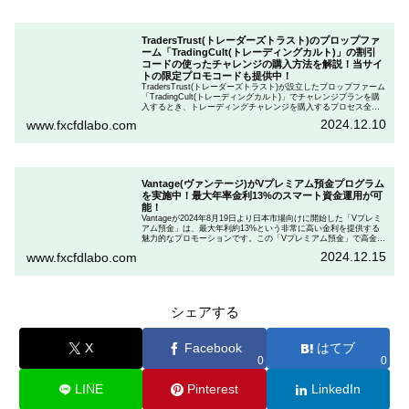
TradersTrust(トレーダーズトラスト)のプロップファ
ーム「TradingCult(トレーディングカルト)」の割引
コードの使ったチャレンジの購入方法を解説！当サイ
トの限定プロモコードも提供中！
TradersTrust(トレーダーズトラスト)が設立したプロップファーム
「TradingCult(トレーディングカルト)」でチャレンジプランを購
入するとき、トレーディングチャレンジを購入するプロセス全体
を段階的に説明しながら、お得にプランを購入する方法を解説し
2024.12.10
www.fxcfdlabo.com
ます。さらに、TradingCultがほぼ定期的に実施している割引コー
ドとお得な割引コードを紹介します。
Vantage(ヴァンテージ)がVプレミアム預金プログラム
を実施中！最大年率金利13%のスマート資金運用が可
能！
Vantageが2024年8月19日より日本市場向けに開始した「Vプレミ
アム預金」は、最大年利約13%という非常に高い金利を提供する
魅力的なプロモーションです。この「Vプレミアム預金」で高金利
を得るためには、特定の取引条件をクリアする必要があります。
2024.12.15
www.fxcfdlabo.com
「Vプレミアム預金」を行いたい人は、この記事をしっかりと読ん
で、条件をよく確認した後で参加しましょう。
シェアする
X
Facebook
はてブ
0
0
LINE
Pinterest
LinkedIn