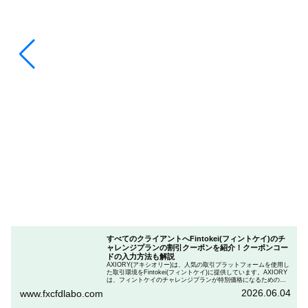
すべてのクライアントへFintokei(フィントケイ)のチ
ャレンジプランの割引クーポンを紹介！クーポンコー
ドの入力方法も解説
AXIORY(アキシオリー)は、人気の取引プラットフォームを使用し
た取引環境をFintokei(フィントケイ)に提供しています。AXIORY
は、フィントケイのチャレンジプランが特別価格になるためのク
ーポンを用意しています。この記事では、Fintokeiのチャレンジプ
2026.06.04
www.fxcfdlabo.com
ランを申し込むときのクーポンコードを入力して割引にする方法
を説明します。