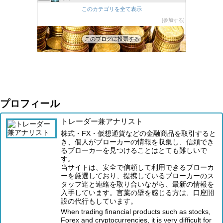
XM口座開設方法2022
このカテゴリを全て表示
47位
FXの自動売買(EA)は本当に勝てるのか検証してみた
参加する
48位
このブログに投票する
プロフィール
トレーダー兼アナリスト
株式・FX・仮想通貨などの金融商品を取引すると
き、個人がブローカーの情報を収集し、信頼でき
るブローカーを見つけることはとても難しいで
す。
当サイトは、安全で信頼して利用できるブローカ
ーを厳選しており、提携しているブローカーのス
タッフ達と連絡を取り合いながら、最新の情報を
入手しています。言葉の壁を感じる方は、口座開
設の代行もしています。
When trading financial products such as stocks,
Forex and cryptocurrencies, it is very difficult for