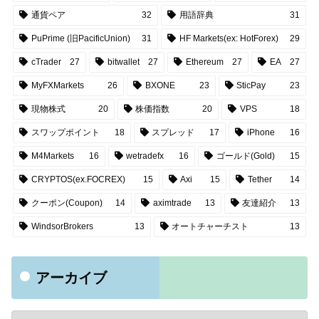
通貨ペア
32
用語辞典
31
PuPrime (旧PacificUnion)
31
HF Markets(ex: HotForex)
29
cTrader
27
bitwallet
27
Ethereum
27
EA
27
MyFXMarkets
26
BXONE
23
SticPay
23
現物株式
20
株価指数
20
VPS
18
スワップポイント
18
スプレッド
17
iPhone
16
M4Markets
16
wetradefx
16
ゴールド(Gold)
15
CRYPTOS(ex.FOCREX)
15
Axi
15
Tether
14
クーポン(Coupon)
14
aximtrade
13
友達紹介
13
WindsorBrokers
13
オートチャーチスト
13
アーカイブ