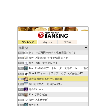
ゆるゆる兼業投資家Vtuber編
ランキング
ポイント
ブロ画
34位
蘭丸のFXトレード日記
35位
Ｄａｉの2万円〜のＦＸ収支日誌(*´ω｀)
36位
海外FX業者のおすすめ情報まとめ
37位
海外FXボーナスセレクト
38位
Titan FXの踊り方：トレーダー太郎のトレード日記
39位
SHAIRAX オーストラリア・ケアンズ在住のFXトレーダー
40位
証券取引所まるわかり大辞典
41位
今日も元気だ、ち♂ぽが硬い！
42位
海外FX.com
43位
ＦＸで稼ぐ方法
44位
海外FX攻略ナビ
45位
海外ＦＸ
46位