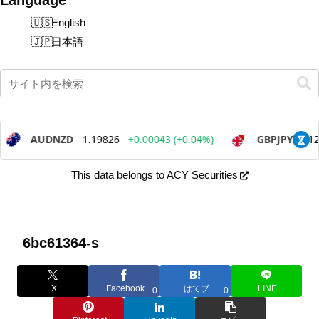
English
日本語
This data belongs to ACY Securities
6bc61364-s
X
Facebook
はてブ
LINE
0
0