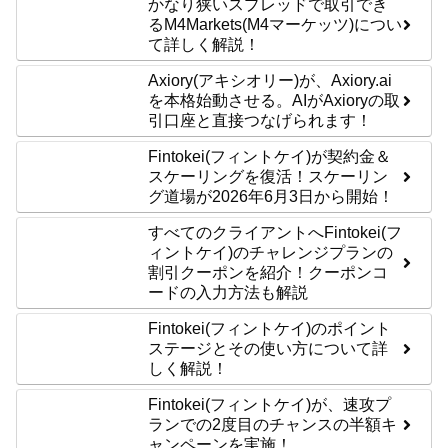
かなり狭いスプレッドで取引でき
るM4Markets(M4マーケッツ)につい
て詳しく解説！
Axiory(アキシオリー)が、Axiory.ai
を本格始動させる。AIがAxioryの取
引口座と直接つなげられます！
Fintokei(フィントケイ)が契約金＆
スケーリングを復活！スケーリン
グ道場が2026年6月3日から開始！
すべてのクライアントへFintokei(フ
ィントケイ)のチャレンジプランの
割引クーポンを紹介！クーポンコ
ードの入力方法も解説
Fintokei(フィントケイ)のポイント
ステージとその使い方について詳
しく解説！
Fintokei(フィントケイ)が、速攻プ
ランでの2度目のチャンスの半額キ
ャンペーンを実施！