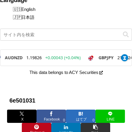
English
日本語
This data belongs to ACY Securities
6e501031
X
Facebook
はてブ
LINE
0
0