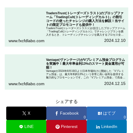
TradersTrust(トレーダーズトラスト)のプロップファ
ーム「TradingCult(トレーディングカルト)」の割引
コードの使ったチャレンジの購入方法を解説！当サイ
トの限定プロモコードも提供中！
TradersTrust(トレーダーズトラスト)が設立したプロップファーム
「TradingCult(トレーディングカルト)」でチャレンジプランを購
入するとき、トレーディングチャレンジを購入するプロセス全体
を段階的に説明しながら、お得にプランを購入する方法を解説し
2024.12.10
www.fxcfdlabo.com
ます。さらに、TradingCultがほぼ定期的に実施している割引コー
ドとお得な割引コードを紹介します。
Vantage(ヴァンテージ)がVプレミアム預金プログラム
を実施中！最大年率金利13%のスマート資金運用が可
能！
Vantageが2024年8月19日より日本市場向けに開始した「Vプレミ
アム預金」は、最大年利約13%という非常に高い金利を提供する
魅力的なプロモーションです。この「Vプレミアム預金」で高金利
を得るためには、特定の取引条件をクリアする必要があります。
2024.12.15
www.fxcfdlabo.com
「Vプレミアム預金」を行いたい人は、この記事をしっかりと読ん
で、条件をよく確認した後で参加しましょう。
シェアする
X
Facebook
はてブ
0
0
LINE
Pinterest
LinkedIn