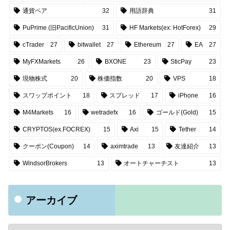
通貨ペア
32
用語辞典
31
PuPrime (旧PacificUnion)
31
HF Markets(ex: HotForex)
29
cTrader
27
bitwallet
27
Ethereum
27
EA
27
MyFXMarkets
26
BXONE
23
SticPay
23
現物株式
20
株価指数
20
VPS
18
スワップポイント
18
スプレッド
17
iPhone
16
M4Markets
16
wetradefx
16
ゴールド(Gold)
15
CRYPTOS(ex.FOCREX)
15
Axi
15
Tether
14
クーポン(Coupon)
14
aximtrade
13
友達紹介
13
WindsorBrokers
13
オートチャーチスト
13
アーカイブ