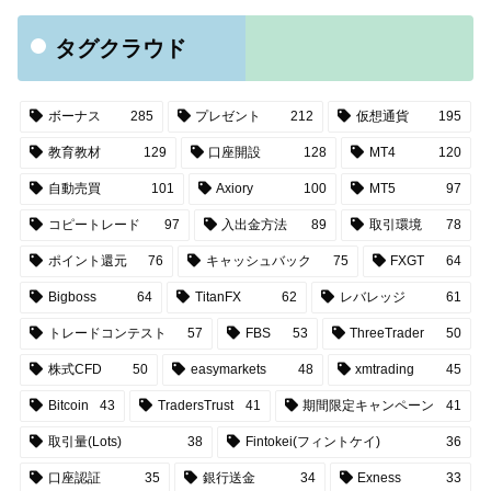
タグクラウド
ボーナス
285
プレゼント
212
仮想通貨
195
教育教材
129
口座開設
128
MT4
120
自動売買
101
Axiory
100
MT5
97
コピートレード
97
入出金方法
89
取引環境
78
ポイント還元
76
キャッシュバック
75
FXGT
64
Bigboss
64
TitanFX
62
レバレッジ
61
トレードコンテスト
57
FBS
53
ThreeTrader
50
株式CFD
50
easymarkets
48
xmtrading
45
Bitcoin
43
TradersTrust
41
期間限定キャンペーン
41
取引量(Lots)
38
Fintokei(フィントケイ)
36
口座認証
35
銀行送金
34
Exness
33