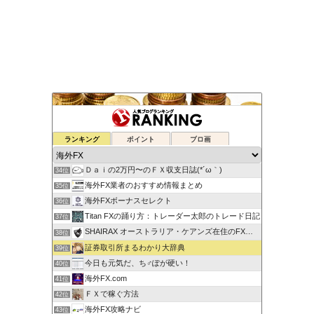
ゆるゆる兼業投資家Vtuber編
ランキング
ポイント
ブロ画
32位
蘭丸のFXトレード日記
33位
Ｄａｉの2万円〜のＦＸ収支日誌(*´ω｀)
34位
海外FX業者のおすすめ情報まとめ
35位
海外FXボーナスセレクト
36位
Titan FXの踊り方：トレーダー太郎のトレード日記
37位
SHAIRAX オーストラリア・ケアンズ在住のFXトレーダー
38位
証券取引所まるわかり大辞典
39位
今日も元気だ、ち♂ぽが硬い！
40位
海外FX.com
41位
ＦＸで稼ぐ方法
42位
海外FX攻略ナビ
43位