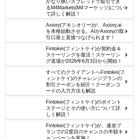
かなり狭いスプレッドで取引でき
るM4Markets(M4マーケッツ)につい
て詳しく解説！
Axiory(アキシオリー)が、Axiory.ai
を本格始動させる。AIがAxioryの取
引口座と直接つなげられます！
Fintokei(フィントケイ)が契約金＆
スケーリングを復活！スケーリン
グ道場が2026年6月3日から開始！
すべてのクライアントへFintokei(フ
ィントケイ)のチャレンジプランの
割引クーポンを紹介！クーポンコ
ードの入力方法も解説
Fintokei(フィントケイ)のポイント
ステージとその使い方について詳
しく解説！
Fintokei(フィントケイ)が、速攻プ
ランでの2度目のチャンスの半額キ
ャンペーンを実施！