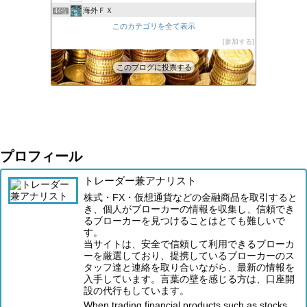
海外ＦＸ
44位
XM口座開設方法2022
このカテゴリを全て表示
45位
FXの自動売買(EA)は本当に勝てるのか検証してみた
参加する
46位
このブログに投票する
プロフィール
トレーダー兼アナリスト
株式・FX・仮想通貨などの金融商品を取引すると
き、個人がブローカーの情報を収集し、信頼でき
るブローカーを見つけることはとても難しいで
す。
当サイトは、安全で信頼して利用できるブローカ
ーを厳選しており、提携しているブローカーのス
タッフ達と連絡を取り合いながら、最新の情報を
入手しています。言葉の壁を感じる方は、口座開
設の代行もしています。
When trading financial products such as stocks,