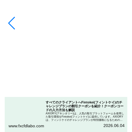
すべてのクライアントへFintokei(フィントケイ)のチ
ャレンジプランの割引クーポンを紹介！クーポンコー
ドの入力方法も解説
AXIORY(アキシオリー)は、人気の取引プラットフォームを使用し
た取引環境をFintokei(フィントケイ)に提供しています。AXIORY
は、フィントケイのチャレンジプランが特別価格になるためのク
ーポンを用意しています。この記事では、Fintokeiのチャレンジプ
2026.06.04
www.fxcfdlabo.com
ランを申し込むときのクーポンコードを入力して割引にする方法
を説明します。