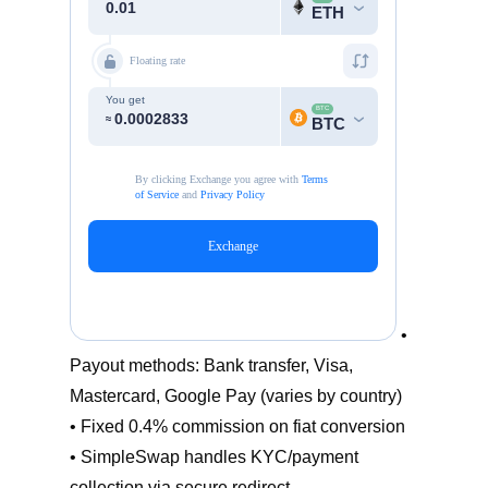
•
Payout methods: Bank transfer, Visa,
Mastercard, Google Pay (varies by country)
• Fixed 0.4% commission on fiat conversion
• SimpleSwap handles KYC/payment
collection via secure redirect