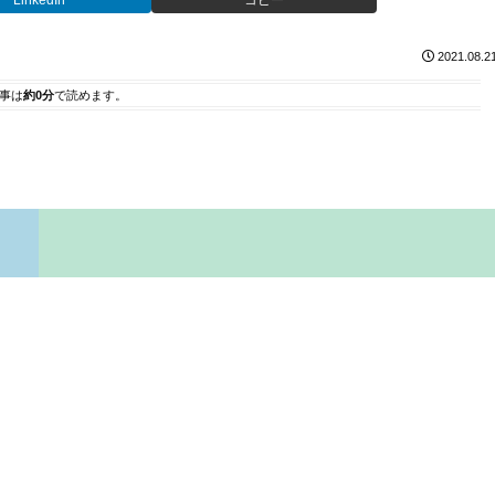
LinkedIn
コピー
2021.08.2
事は
約0分
で読めます。