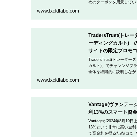
めのクーポンを用意していま
クーポンコードを入力して
www.fxcfdlabo.com
TradersTrust(
ーディングカルト)」
サイトの限定プロモ
TradersTrust(トレー
カルト)」でチャレンジプ
全体を段階的に説明しなが
TradingCultがほぼ
www.fxcfdlabo.com
Vantage(ヴァン
利13%のスマート資
Vantageが2024年8
13%という非常に高い金
で高金利を得るためには、