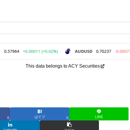
This data belongs to ACY Securities
はてブ
LINE
0
0