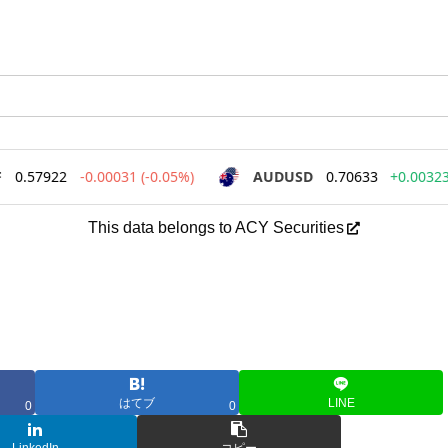
This data belongs to ACY Securities
はてブ
LINE
0
0