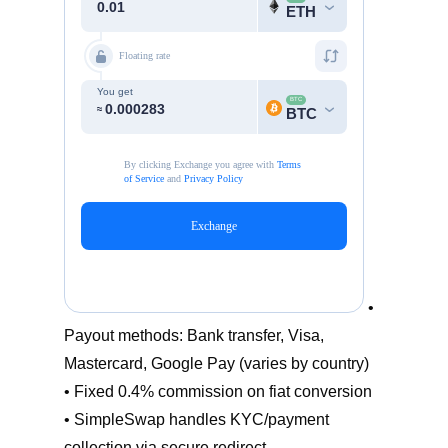
•
Payout methods: Bank transfer, Visa,
Mastercard, Google Pay (varies by country)
• Fixed 0.4% commission on fiat conversion
• SimpleSwap handles KYC/payment
collection via secure redirect