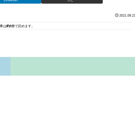
LinkedIn
コピー
2021.08.2
事は
約0分
で読めます。