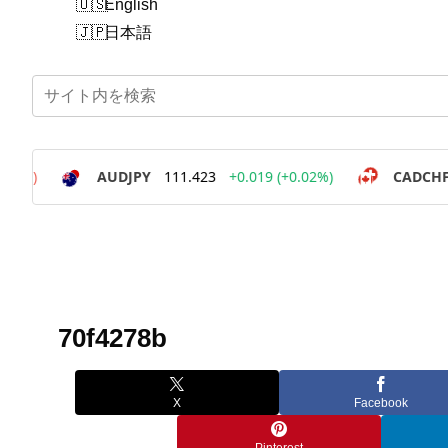
English
日本語
70f4278b
X
Facebook