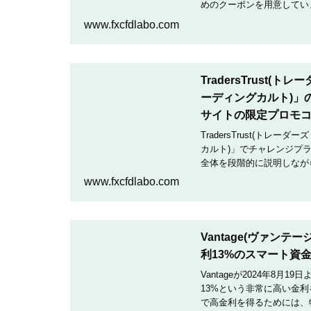
めのクーポンを用意していま
クーポンコードを入力して
www.fxcfdlabo.com
TradersTrust(
ーディングカルト)」
サイトの限定プロモ
TradersTrust(トレー
カルト)」でチャレンジプ
全体を段階的に説明しなが
TradingCultがほぼ
www.fxcfdlabo.com
Vantage(ヴァン
利13%のスマート資
Vantageが2024年8
13%という非常に高い金
で高金利を得るためには、