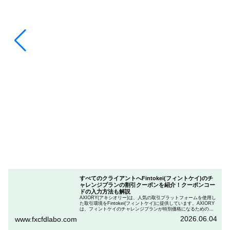
すべてのクライアントへFintokei(フィントケイ)のチ
ャレンジプランの割引クーポンを紹介！クーポンコー
ドの入力方法も解説
AXIORY(アキシオリー)は、人気の取引プラットフォームを使用し
た取引環境をFintokei(フィントケイ)に提供しています。AXIORY
は、フィントケイのチャレンジプランが特別価格になるためのク
ーポンを用意しています。この記事では、Fintokeiのチャレンジプ
2026.06.04
www.fxcfdlabo.com
ランを申し込むときのクーポンコードを入力して割引にする方法
を説明します。