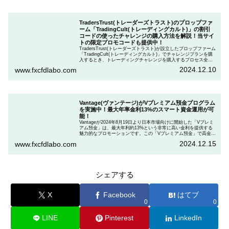
TradersTrust(トレーダーズトラスト)のプロップファ
ーム「TradingCult(トレーディングカルト)」の割引
コードの使ったチャレンジの購入方法を解説！当サイ
トの限定プロモコードも提供中！
TradersTrust(トレーダーズトラスト)が設立したプロップファーム
「TradingCult(トレーディングカルト)」でチャレンジプランを購
入するとき、トレーディングチャレンジを購入するプロセス全体
を段階的に説明しながら、お得にプランを購入する方法を解説し
2024.12.10
www.fxcfdlabo.com
ます。さらに、TradingCultがほぼ定期的に実施している割引コー
ドとお得な割引コードを紹介します。
Vantage(ヴァンテージ)がVプレミアム預金プログラム
を実施中！最大年率金利13%のスマート資金運用が可
能！
Vantageが2024年8月19日より日本市場向けに開始した「Vプレミ
アム預金」は、最大年利約13%という非常に高い金利を提供する
魅力的なプロモーションです。この「Vプレミアム預金」で高金利
を得るためには、特定の取引条件をクリアする必要があります。
2024.12.15
www.fxcfdlabo.com
「Vプレミアム預金」を行いたい人は、この記事をしっかりと読ん
で、条件をよく確認した後で参加しましょう。
シェアする
X
Facebook
はてブ
0
0
LINE
Pinterest
LinkedIn