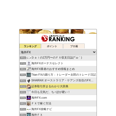
蘭丸のFXトレード日記
ランキング
ポイント
ブロ画
34位
りょんのFX予想
35位
Ｄａｉの2万円〜のＦＸ収支日誌(*´ω｀)
36位
海外FXボーナスセレクト
37位
海外FX業者のおすすめ情報まとめ
38位
Titan FXの踊り方：トレーダー太郎のトレード日記
39位
SHAIRAX オーストラリア・ケアンズ在住のFXトレーダー
40位
証券取引所まるわかり大辞典
41位
今日も元気だ、ち♂ぽが硬い！
42位
海外FX.com
43位
ＦＸで稼ぐ方法
44位
海外FX攻略ナビ
45位
海外ＦＸ
46位