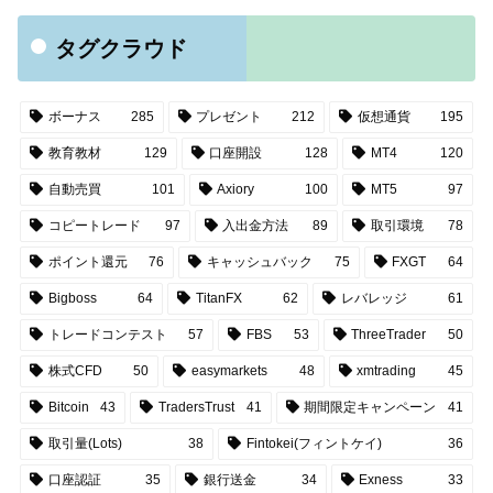
タグクラウド
ボーナス
285
プレゼント
212
仮想通貨
195
教育教材
129
口座開設
128
MT4
120
自動売買
101
Axiory
100
MT5
97
コピートレード
97
入出金方法
89
取引環境
78
ポイント還元
76
キャッシュバック
75
FXGT
64
Bigboss
64
TitanFX
62
レバレッジ
61
トレードコンテスト
57
FBS
53
ThreeTrader
50
株式CFD
50
easymarkets
48
xmtrading
45
Bitcoin
43
TradersTrust
41
期間限定キャンペーン
41
取引量(Lots)
38
Fintokei(フィントケイ)
36
口座認証
35
銀行送金
34
Exness
33