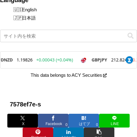
English
日本語
This data belongs to ACY Securities
7578ef7e-s
X
Facebook
はてブ
LINE
0
0