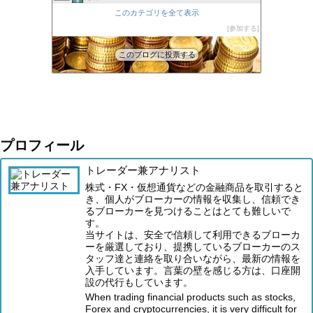
XM口座開設方法2022
このカテゴリを全て表示
47位
FXの自動売買(EA)は本当に勝てるのか検証してみた
参加する
48位
このブログに投票する
プロフィール
トレーダー兼アナリスト
株式・FX・仮想通貨などの金融商品を取引すると
き、個人がブローカーの情報を収集し、信頼でき
るブローカーを見つけることはとても難しいで
す。
当サイトは、安全で信頼して利用できるブローカ
ーを厳選しており、提携しているブローカーのス
タッフ達と連絡を取り合いながら、最新の情報を
入手しています。言葉の壁を感じる方は、口座開
設の代行もしています。
When trading financial products such as stocks,
Forex and cryptocurrencies, it is very difficult for