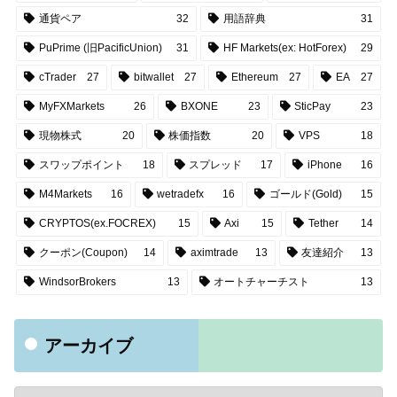
通貨ペア
32
用語辞典
31
PuPrime (旧PacificUnion)
31
HF Markets(ex: HotForex)
29
cTrader
27
bitwallet
27
Ethereum
27
EA
27
MyFXMarkets
26
BXONE
23
SticPay
23
現物株式
20
株価指数
20
VPS
18
スワップポイント
18
スプレッド
17
iPhone
16
M4Markets
16
wetradefx
16
ゴールド(Gold)
15
CRYPTOS(ex.FOCREX)
15
Axi
15
Tether
14
クーポン(Coupon)
14
aximtrade
13
友達紹介
13
WindsorBrokers
13
オートチャーチスト
13
アーカイブ