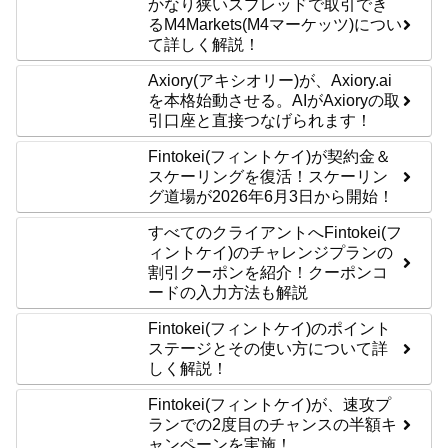
かなり狭いスプレッドで取引でき
るM4Markets(M4マーケッツ)につい
て詳しく解説！
Axiory(アキシオリー)が、Axiory.ai
を本格始動させる。AIがAxioryの取
引口座と直接つなげられます！
Fintokei(フィントケイ)が契約金＆
スケーリングを復活！スケーリン
グ道場が2026年6月3日から開始！
すべてのクライアントへFintokei(フ
ィントケイ)のチャレンジプランの
割引クーポンを紹介！クーポンコ
ードの入力方法も解説
Fintokei(フィントケイ)のポイント
ステージとその使い方について詳
しく解説！
Fintokei(フィントケイ)が、速攻プ
ランでの2度目のチャンスの半額キ
ャンペーンを実施！