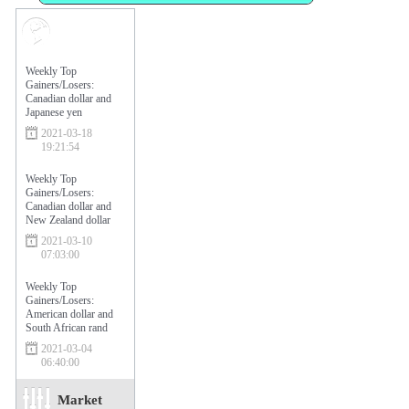
Market
Sentiment
Weekly Top
Gainers/Losers:
Canadian dollar and
Japanese yen
2021-03-18
19:21:54
Weekly Top
Gainers/Losers:
Canadian dollar and
New Zealand dollar
2021-03-10
07:03:00
Weekly Top
Gainers/Losers:
American dollar and
South African rand
2021-03-04
06:40:00
Market