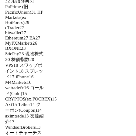
32
用語辞典
31
PuPrime (旧
PacificUnion)
31
HF
Markets(ex:
HotForex)
29
cTrader
27
bitwallet
27
Ethereum
27
EA
27
MyFXMarkets
26
BXONE
23
SticPay
23
現物株式
20
株価指数
20
VPS
18
スワップポ
イント
18
スプレッ
ド
17
iPhone
16
M4Markets
16
wetradefx
16
ゴール
ド(Gold)
15
CRYPTOS(ex.FOCREX)
15
Axi
15
Tether
14
ク
ーポン(Coupon)
14
aximtrade
13
友達紹
介
13
WindsorBrokers
13
オートチャーチス