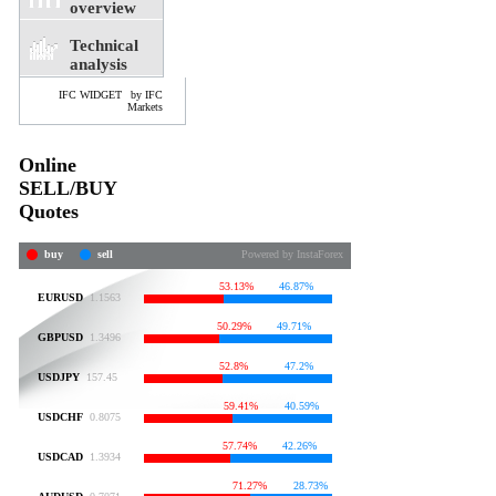
overview
Technical
analysis
IFC WIDGET
by IFC
Markets
Online
SELL/BUY
Quotes