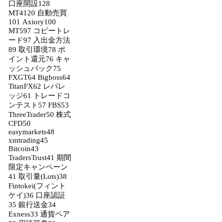
口座開設
128
MT4
120
自動売買
101
Axiory
100
MT5
97
コピートレ
ード
97
入出金方法
89
取引環境
78
ポ
イント還元
76
キャ
ッシュバック
75
FXGT
64
Bigboss
64
TitanFX
62
レバレ
ッジ
61
トレードコ
ンテスト
57
FBS
53
ThreeTrader
50
株式
CFD
50
easymarkets
48
xmtrading
45
Bitcoin
43
TradersTrust
41
期間
限定キャンペーン
41
取引量(Lots)
38
Fintokei(フィント
ケイ)
36
口座認証
35
銀行送金
34
Exness
33
通貨ペア