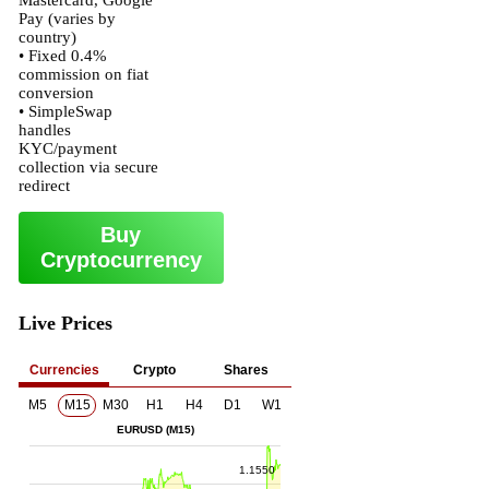
Mastercard, Google
Pay (varies by
country)
• Fixed 0.4%
commission on fiat
conversion
• SimpleSwap
handles
KYC/payment
collection via secure
redirect
Buy
Cryptocurrency
Live Prices