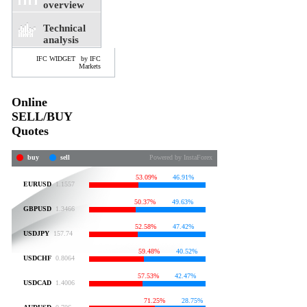
overview
Technical
analysis
IFC WIDGET
by IFC
Markets
Online
SELL/BUY
Quotes