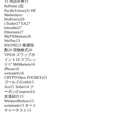
32
用語辞典
31
PuPrime (旧
PacificUnion)
31
HF
Markets(ex:
HotForex)
29
cTrader
27
EA
27
bitwallet
27
Ethereum
27
MyFXMarkets
26
SticPay
23
BXONE
23
株価指
数
20
現物株式
20
VPS
18
スワップポ
イント
18
スプレッ
ド
17
M4Markets
16
iPhone
16
wetradefx
16
CRYPTOS(ex.FOCREX)
15
ゴールド(Gold)
15
Axi
15
Tether
14
ク
ーポン(Coupon)
14
友達紹介
13
WindsorBrokers
13
aximtrade
13
オート
チャーチスト
13