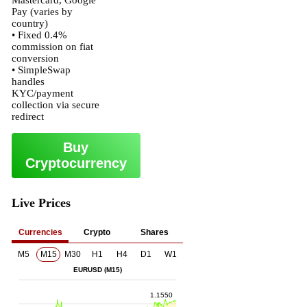
Mastercard, Google
Pay (varies by
country)
• Fixed 0.4%
commission on fiat
conversion
• SimpleSwap
handles
KYC/payment
collection via secure
redirect
Buy
Cryptocurrency
Live Prices