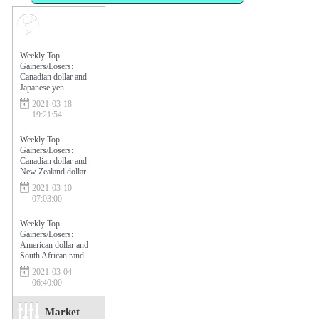
Market
Sentiment
Weekly Top
Gainers/Losers:
Canadian dollar and
Japanese yen
2021-03-18
19:21:54
Weekly Top
Gainers/Losers:
Canadian dollar and
New Zealand dollar
2021-03-10
07:03:00
Weekly Top
Gainers/Losers:
American dollar and
South African rand
2021-03-04
06:40:00
Market