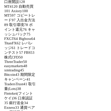
口座開設
128
MT4
120
自動売買
101
Axiory
100
MT5
97
コピートレ
ード
97
入出金方法
89
取引環境
78
ポ
イント還元
76
キャ
ッシュバック
75
FXGT
64
Bigboss
64
TitanFX
62
レバレ
ッジ
61
トレードコ
ンテスト
57
FBS
53
株式CFD
50
ThreeTrader
50
easymarkets
48
xmtrading
45
Bitcoin
43
期間限定
キャンペーン
41
TradersTrust
41
取引
量(Lots)
38
Fintokei(フィント
ケイ)
36
口座認証
35
銀行送金
34
Exness
33
通貨ペア