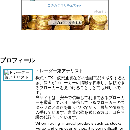
XM口座開設方法2022
このカテゴリを全て表示
45位
FXの自動売買(EA)は本当に勝てるのか検証してみた
参加する
46位
このブログに投票する
プロフィール
トレーダー兼アナリスト
株式・FX・仮想通貨などの金融商品を取引すると
き、個人がブローカーの情報を収集し、信頼でき
るブローカーを見つけることはとても難しいで
す。
当サイトは、安全で信頼して利用できるブローカ
ーを厳選しており、提携しているブローカーのス
タッフ達と連絡を取り合いながら、最新の情報を
入手しています。言葉の壁を感じる方は、口座開
設の代行もしています。
When trading financial products such as stocks,
Forex and cryptocurrencies, it is very difficult for