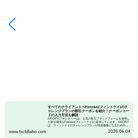
すべてのクライアントへFintokei(フィントケイ)のチ
ャレンジプランの割引クーポンを紹介！クーポンコー
ドの入力方法も解説
AXIORY(アキシオリー)は、人気の取引プラットフォームを使用し
た取引環境をFintokei(フィントケイ)に提供しています。AXIORY
は、フィントケイのチャレンジプランが特別価格になるためのク
ーポンを用意しています。この記事では、Fintokeiのチャレンジプ
2026.06.04
www.fxcfdlabo.com
ランを申し込むときのクーポンコードを入力して割引にする方法
を説明します。