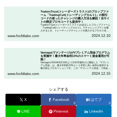
TradersTrust(トレーダーズトラスト)のプロップファ
ーム「TradingCult(トレーディングカルト)」の割引
コードの使ったチャレンジの購入方法を解説！当サイ
トの限定プロモコードも提供中！
TradersTrust(トレーダーズトラスト)が設立したプロップファーム
「TradingCult(トレーディングカルト)」でチャレンジプランを購
入するとき、トレーディングチャレンジを購入するプロセス全体
を段階的に説明しながら、お得にプランを購入する方法を解説し
2024.12.10
www.fxcfdlabo.com
ます。さらに、TradingCultがほぼ定期的に実施している割引コー
ドとお得な割引コードを紹介します。
Vantage(ヴァンテージ)がVプレミアム預金プログラム
を実施中！最大年率金利13%のスマート資金運用が可
能！
Vantageが2024年8月19日より日本市場向けに開始した「Vプレミ
アム預金」は、最大年利約13%という非常に高い金利を提供する
魅力的なプロモーションです。この「Vプレミアム預金」で高金利
を得るためには、特定の取引条件をクリアする必要があります。
2024.12.15
www.fxcfdlabo.com
「Vプレミアム預金」を行いたい人は、この記事をしっかりと読ん
で、条件をよく確認した後で参加しましょう。
シェアする
X
Facebook
はてブ
0
0
LINE
Pinterest
LinkedIn