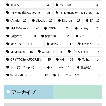
通貨ペア
32
用語辞典
31
PuPrime (旧PacificUnion)
31
HF Markets(ex: HotForex)
29
cTrader
27
bitwallet
27
Ethereum
27
EA
27
MyFXMarkets
26
BXONE
23
SticPay
23
現物株式
20
株価指数
20
VPS
18
スワップポイント
18
スプレッド
17
iPhone
16
M4Markets
16
wetradefx
16
ゴールド(Gold)
15
CRYPTOS(ex.FOCREX)
15
Axi
15
Tether
14
クーポン(Coupon)
14
aximtrade
13
友達紹介
13
WindsorBrokers
13
オートチャーチスト
13
アーカイブ