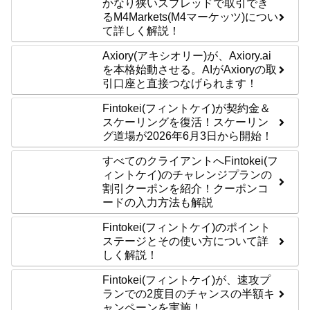
かなり狭いスプレッドで取引でき
るM4Markets(M4マーケッツ)につい
て詳しく解説！
Axiory(アキシオリー)が、Axiory.ai
を本格始動させる。AIがAxioryの取
引口座と直接つなげられます！
Fintokei(フィントケイ)が契約金＆
スケーリングを復活！スケーリン
グ道場が2026年6月3日から開始！
すべてのクライアントへFintokei(フ
ィントケイ)のチャレンジプランの
割引クーポンを紹介！クーポンコ
ードの入力方法も解説
Fintokei(フィントケイ)のポイント
ステージとその使い方について詳
しく解説！
Fintokei(フィントケイ)が、速攻プ
ランでの2度目のチャンスの半額キ
ャンペーンを実施！