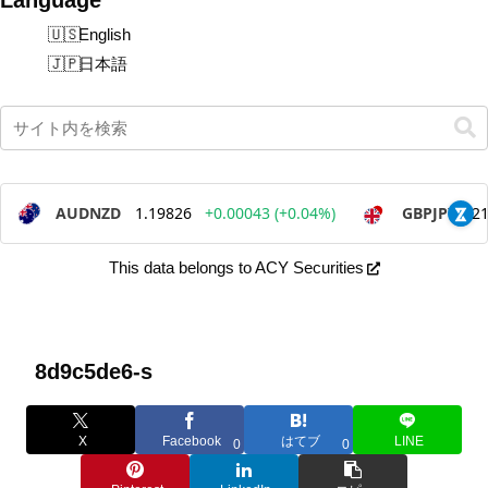
English
日本語
This data belongs to ACY Securities
8d9c5de6-s
X
Facebook
はてブ
LINE
0
0