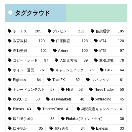
タグクラウド
ボーナス
285
プレゼント
212
仮想通貨
195
教育教材
129
口座開設
128
MT4
120
自動売買
101
Axiory
100
MT5
97
コピートレード
97
入出金方法
89
取引環境
78
ポイント還元
76
キャッシュバック
75
FXGT
64
Bigboss
64
TitanFX
62
レバレッジ
61
トレードコンテスト
57
FBS
53
ThreeTrader
50
株式CFD
50
easymarkets
48
xmtrading
45
Bitcoin
43
TradersTrust
41
期間限定キャンペーン
41
取引量(Lots)
38
Fintokei(フィントケイ)
36
口座認証
35
銀行送金
34
Exness
33