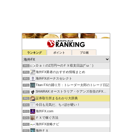
ゆるゆる兼業投資家Vtuber編
ランキング
ポイント
ブロ画
32位
蘭丸のFXトレード日記
33位
Ｄａｉの2万円〜のＦＸ収支日誌(*´ω｀)
34位
海外FX業者のおすすめ情報まとめ
35位
海外FXボーナスセレクト
36位
Titan FXの踊り方：トレーダー太郎のトレード日記
37位
SHAIRAX オーストラリア・ケアンズ在住のFXトレーダー
38位
証券取引所まるわかり大辞典
39位
今日も元気だ、ち♂ぽが硬い！
40位
海外FX.com
41位
ＦＸで稼ぐ方法
42位
海外FX攻略ナビ
43位
海外ＦＸ
44位