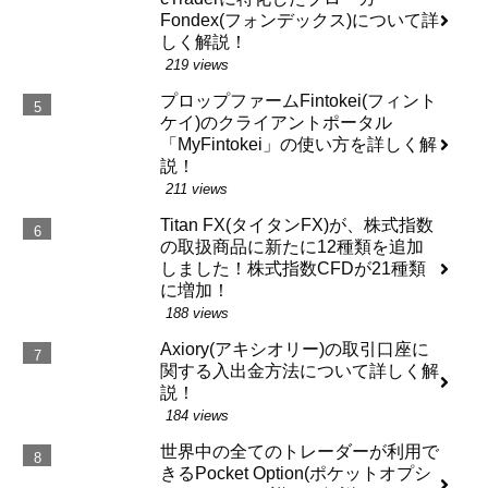
Fondex(フォンデックス)について詳
しく解説！
219 views
プロップファームFintokei(フィント
ケイ)のクライアントポータル
「MyFintokei」の使い方を詳しく解
説！
211 views
Titan FX(タイタンFX)が、株式指数
の取扱商品に新たに12種類を追加
しました！株式指数CFDが21種類
に増加！
188 views
Axiory(アキシオリー)の取引口座に
関する入出金方法について詳しく解
説！
184 views
世界中の全てのトレーダーが利用で
きるPocket Option(ポケットオプシ