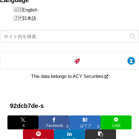
English
日本語
This data belongs to ACY Securities
92dcb7de-s
X
Facebook
はてブ
LINE
0
0