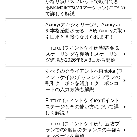
かなり狭いスプレッドで取引でき
るM4Markets(M4マーケッツ)につい
て詳しく解説！
Axiory(アキシオリー)が、Axiory.ai
を本格始動させる。AIがAxioryの取
引口座と直接つなげられます！
Fintokei(フィントケイ)が契約金＆
スケーリングを復活！スケーリン
グ道場が2026年6月3日から開始！
すべてのクライアントへFintokei(フ
ィントケイ)のチャレンジプランの
割引クーポンを紹介！クーポンコ
ードの入力方法も解説
Fintokei(フィントケイ)のポイント
ステージとその使い方について詳
しく解説！
Fintokei(フィントケイ)が、速攻プ
ランでの2度目のチャンスの半額キ
ャンペーンを実施！