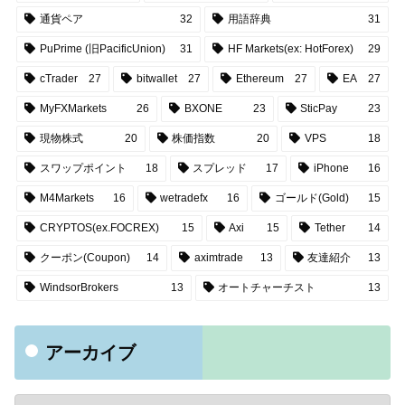
通貨ペア
32
用語辞典
31
PuPrime (旧PacificUnion)
31
HF Markets(ex: HotForex)
29
cTrader
27
bitwallet
27
Ethereum
27
EA
27
MyFXMarkets
26
BXONE
23
SticPay
23
現物株式
20
株価指数
20
VPS
18
スワップポイント
18
スプレッド
17
iPhone
16
M4Markets
16
wetradefx
16
ゴールド(Gold)
15
CRYPTOS(ex.FOCREX)
15
Axi
15
Tether
14
クーポン(Coupon)
14
aximtrade
13
友達紹介
13
WindsorBrokers
13
オートチャーチスト
13
アーカイブ