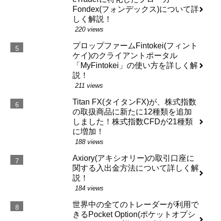
Fondex(フォンデックス)について詳
しく解説！
220 views
プロップファームFintokei(フィント
ケイ)のクライアントポータル
「MyFintokei」の使い方を詳しく解
説！
211 views
Titan FX(タイタンFX)が、株式指数
の取扱商品に新たに12種類を追加
しました！株式指数CFDが21種類
に増加！
188 views
Axiory(アキシオリー)の取引口座に
関する入出金方法について詳しく解
説！
184 views
世界中の全てのトレーダーが利用で
きるPocket Option(ポケットオプシ