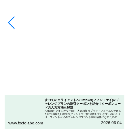
すべてのクライアントへFintokei(フィントケイ)のチ
ャレンジプランの割引クーポンを紹介！クーポンコー
ドの入力方法も解説
AXIORY(アキシオリー)は、人気の取引プラットフォームを使用し
た取引環境をFintokei(フィントケイ)に提供しています。AXIORY
は、フィントケイのチャレンジプランが特別価格になるためのク
ーポンを用意しています。この記事では、Fintokeiのチャレンジプ
2026.06.04
www.fxcfdlabo.com
ランを申し込むときのクーポンコードを入力して割引にする方法
を説明します。