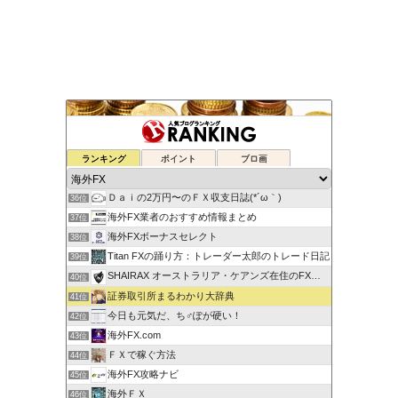
ゆるゆる兼業投資家Vtuber編
ランキング
ポイント
ブロ画
34位
蘭丸のFXトレード日記
35位
Ｄａｉの2万円〜のＦＸ収支日誌(*´ω｀)
36位
海外FX業者のおすすめ情報まとめ
37位
海外FXボーナスセレクト
38位
Titan FXの踊り方：トレーダー太郎のトレード日記
39位
SHAIRAX オーストラリア・ケアンズ在住のFXトレーダー
40位
証券取引所まるわかり大辞典
41位
今日も元気だ、ち♂ぽが硬い！
42位
海外FX.com
43位
ＦＸで稼ぐ方法
44位
海外FX攻略ナビ
45位
海外ＦＸ
46位