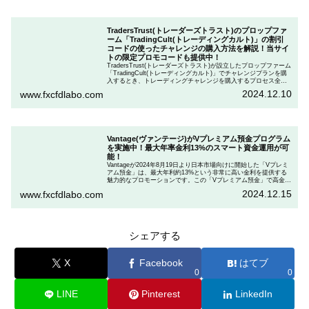
TradersTrust(トレーダーズトラスト)のプロップファ
ーム「TradingCult(トレーディングカルト)」の割引
コードの使ったチャレンジの購入方法を解説！当サイ
トの限定プロモコードも提供中！
TradersTrust(トレーダーズトラスト)が設立したプロップファーム
「TradingCult(トレーディングカルト)」でチャレンジプランを購
入するとき、トレーディングチャレンジを購入するプロセス全体
を段階的に説明しながら、お得にプランを購入する方法を解説し
2024.12.10
www.fxcfdlabo.com
ます。さらに、TradingCultがほぼ定期的に実施している割引コー
ドとお得な割引コードを紹介します。
Vantage(ヴァンテージ)がVプレミアム預金プログラム
を実施中！最大年率金利13%のスマート資金運用が可
能！
Vantageが2024年8月19日より日本市場向けに開始した「Vプレミ
アム預金」は、最大年利約13%という非常に高い金利を提供する
魅力的なプロモーションです。この「Vプレミアム預金」で高金利
を得るためには、特定の取引条件をクリアする必要があります。
2024.12.15
www.fxcfdlabo.com
「Vプレミアム預金」を行いたい人は、この記事をしっかりと読ん
で、条件をよく確認した後で参加しましょう。
シェアする
X
Facebook
はてブ
0
0
LINE
Pinterest
LinkedIn