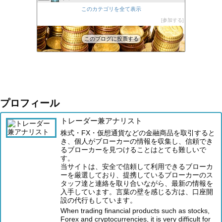
XM口座開設方法2022
このカテゴリを全て表示
47位
FXの自動売買(EA)は本当に勝てるのか検証してみた
参加する
48位
このブログに投票する
プロフィール
トレーダー兼アナリスト
株式・FX・仮想通貨などの金融商品を取引すると
き、個人がブローカーの情報を収集し、信頼でき
るブローカーを見つけることはとても難しいで
す。
当サイトは、安全で信頼して利用できるブローカ
ーを厳選しており、提携しているブローカーのス
タッフ達と連絡を取り合いながら、最新の情報を
入手しています。言葉の壁を感じる方は、口座開
設の代行もしています。
When trading financial products such as stocks,
Forex and cryptocurrencies, it is very difficult for