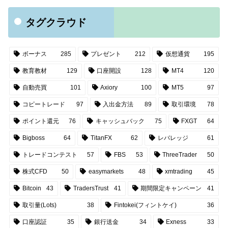
タグクラウド
ボーナス
285
プレゼント
212
仮想通貨
195
教育教材
129
口座開設
128
MT4
120
自動売買
101
Axiory
100
MT5
97
コピートレード
97
入出金方法
89
取引環境
78
ポイント還元
76
キャッシュバック
75
FXGT
64
Bigboss
64
TitanFX
62
レバレッジ
61
トレードコンテスト
57
FBS
53
ThreeTrader
50
株式CFD
50
easymarkets
48
xmtrading
45
Bitcoin
43
TradersTrust
41
期間限定キャンペーン
41
取引量(Lots)
38
Fintokei(フィントケイ)
36
口座認証
35
銀行送金
34
Exness
33