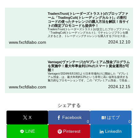
TradersTrust(トレーダーズトラスト)のプロップファ
ーム「TradingCult(トレーディングカルト)」の割引
コードの使ったチャレンジの購入方法を解説！当サイ
トの限定プロモコードも提供中！
TradersTrust(トレーダーズトラスト)が設立したプロップファーム
「TradingCult(トレーディングカルト)」でチャレンジプランを購
入するとき、トレーディングチャレンジを購入するプロセス全体
を段階的に説明しながら、お得にプランを購入する方法を解説し
2024.12.10
www.fxcfdlabo.com
ます。さらに、TradingCultがほぼ定期的に実施している割引コー
ドとお得な割引コードを紹介します。
Vantage(ヴァンテージ)がVプレミアム預金プログラム
を実施中！最大年率金利13%のスマート資金運用が可
能！
Vantageが2024年8月19日より日本市場向けに開始した「Vプレミ
アム預金」は、最大年利約13%という非常に高い金利を提供する
魅力的なプロモーションです。この「Vプレミアム預金」で高金利
を得るためには、特定の取引条件をクリアする必要があります。
2024.12.15
www.fxcfdlabo.com
「Vプレミアム預金」を行いたい人は、この記事をしっかりと読ん
で、条件をよく確認した後で参加しましょう。
シェアする
X
Facebook
はてブ
0
0
LINE
Pinterest
LinkedIn