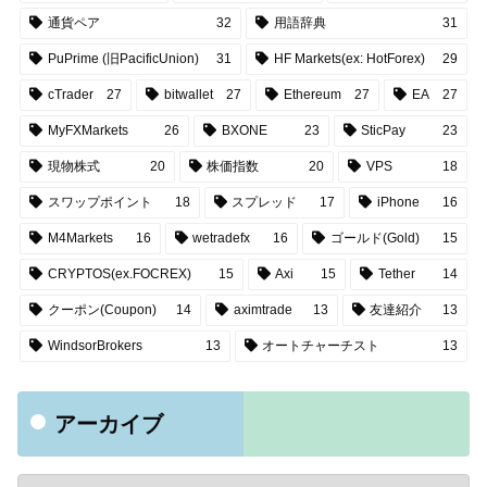
通貨ペア
32
用語辞典
31
PuPrime (旧PacificUnion)
31
HF Markets(ex: HotForex)
29
cTrader
27
bitwallet
27
Ethereum
27
EA
27
MyFXMarkets
26
BXONE
23
SticPay
23
現物株式
20
株価指数
20
VPS
18
スワップポイント
18
スプレッド
17
iPhone
16
M4Markets
16
wetradefx
16
ゴールド(Gold)
15
CRYPTOS(ex.FOCREX)
15
Axi
15
Tether
14
クーポン(Coupon)
14
aximtrade
13
友達紹介
13
WindsorBrokers
13
オートチャーチスト
13
アーカイブ