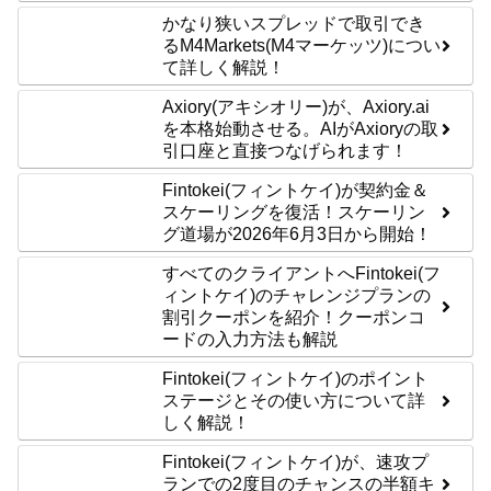
かなり狭いスプレッドで取引でき
るM4Markets(M4マーケッツ)につい
て詳しく解説！
Axiory(アキシオリー)が、Axiory.ai
を本格始動させる。AIがAxioryの取
引口座と直接つなげられます！
Fintokei(フィントケイ)が契約金＆
スケーリングを復活！スケーリン
グ道場が2026年6月3日から開始！
すべてのクライアントへFintokei(フ
ィントケイ)のチャレンジプランの
割引クーポンを紹介！クーポンコ
ードの入力方法も解説
Fintokei(フィントケイ)のポイント
ステージとその使い方について詳
しく解説！
Fintokei(フィントケイ)が、速攻プ
ランでの2度目のチャンスの半額キ