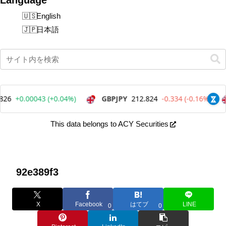
English
日本語
This data belongs to ACY Securities
92e389f3
X
Facebook
はてブ
LINE
0
0