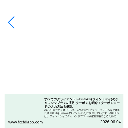
すべてのクライアントへFintokei(フィントケイ)のチ
ャレンジプランの割引クーポンを紹介！クーポンコー
ドの入力方法も解説
AXIORY(アキシオリー)は、人気の取引プラットフォームを使用し
た取引環境をFintokei(フィントケイ)に提供しています。AXIORY
は、フィントケイのチャレンジプランが特別価格になるためのク
ーポンを用意しています。この記事では、Fintokeiのチャレンジプ
2026.06.04
www.fxcfdlabo.com
ランを申し込むときのクーポンコードを入力して割引にする方法
を説明します。