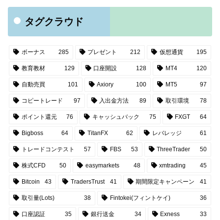
タグクラウド
ボーナス
285
プレゼント
212
仮想通貨
195
教育教材
129
口座開設
128
MT4
120
自動売買
101
Axiory
100
MT5
97
コピートレード
97
入出金方法
89
取引環境
78
ポイント還元
76
キャッシュバック
75
FXGT
64
Bigboss
64
TitanFX
62
レバレッジ
61
トレードコンテスト
57
FBS
53
ThreeTrader
50
株式CFD
50
easymarkets
48
xmtrading
45
Bitcoin
43
TradersTrust
41
期間限定キャンペーン
41
取引量(Lots)
38
Fintokei(フィントケイ)
36
口座認証
35
銀行送金
34
Exness
33