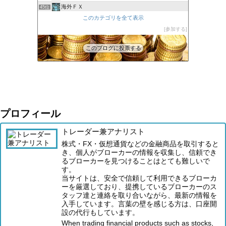
海外ＦＸ
45位
XM口座開設方法2022
このカテゴリを全て表示
46位
FXの自動売買(EA)は本当に勝てるのか検証してみた
参加する
47位
このブログに投票する
プロフィール
トレーダー兼アナリスト
株式・FX・仮想通貨などの金融商品を取引すると
き、個人がブローカーの情報を収集し、信頼でき
るブローカーを見つけることはとても難しいで
す。
当サイトは、安全で信頼して利用できるブローカ
ーを厳選しており、提携しているブローカーのス
タッフ達と連絡を取り合いながら、最新の情報を
入手しています。言葉の壁を感じる方は、口座開
設の代行もしています。
When trading financial products such as stocks,