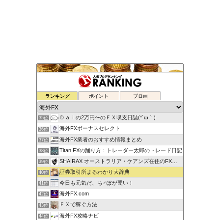
ゆるゆる兼業投資家Vtuber編
ランキング
ポイント
ブロ画
33位
蘭丸のFXトレード日記
34位
Ｄａｉの2万円〜のＦＸ収支日誌(*´ω｀)
35位
海外FXボーナスセレクト
36位
海外FX業者のおすすめ情報まとめ
37位
Titan FXの踊り方：トレーダー太郎のトレード日記
38位
SHAIRAX オーストラリア・ケアンズ在住のFXトレーダー
39位
証券取引所まるわかり大辞典
40位
今日も元気だ、ち♂ぽが硬い！
41位
海外FX.com
42位
ＦＸで稼ぐ方法
43位
海外FX攻略ナビ
44位