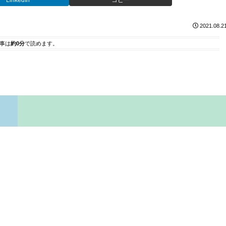
LinkedIn
コピー
2021.08.2
事は
約0分
で読めます。