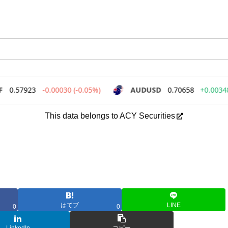
This data belongs to ACY Securities
はてブ
LINE
0
0