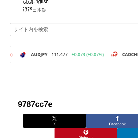
English
日本語
9787cc7e
X
Facebook