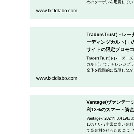
めのクーポンを用意していま
クーポンコードを入力して
www.fxcfdlabo.com
TradersTrust(
ーディングカルト)」
サイトの限定プロモ
TradersTrust(トレー
カルト)」でチャレンジプ
全体を段階的に説明しなが
TradingCultがほぼ
www.fxcfdlabo.com
Vantage(ヴァン
利13%のスマート資
Vantageが2024年8
13%という非常に高い金
で高金利を得るためには、