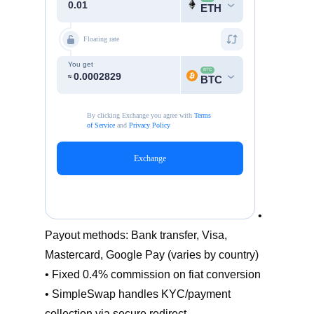
•
Payout methods: Bank transfer, Visa,
Mastercard, Google Pay (varies by country)
• Fixed 0.4% commission on fiat conversion
• SimpleSwap handles KYC/payment
collection via secure redirect