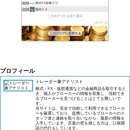
海外FX攻略ナビ
43位
海外ＦＸ
44位
XM口座開設方法2022
このカテゴリを全て表示
45位
FXの自動売買(EA)は本当に勝てるのか検証してみた
参加する
46位
このブログに投票する
プロフィール
トレーダー兼アナリスト
株式・FX・仮想通貨などの金融商品を取引すると
き、個人がブローカーの情報を収集し、信頼でき
るブローカーを見つけることはとても難しいで
す。
当サイトは、安全で信頼して利用できるブローカ
ーを厳選しており、提携しているブローカーのス
タッフ達と連絡を取り合いながら、最新の情報を
入手しています。言葉の壁を感じる方は、口座開
設の代行もしています。