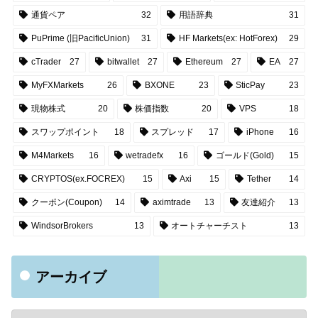
通貨ペア
32
用語辞典
31
PuPrime (旧PacificUnion)
31
HF Markets(ex: HotForex)
29
cTrader
27
bitwallet
27
Ethereum
27
EA
27
MyFXMarkets
26
BXONE
23
SticPay
23
現物株式
20
株価指数
20
VPS
18
スワップポイント
18
スプレッド
17
iPhone
16
M4Markets
16
wetradefx
16
ゴールド(Gold)
15
CRYPTOS(ex.FOCREX)
15
Axi
15
Tether
14
クーポン(Coupon)
14
aximtrade
13
友達紹介
13
WindsorBrokers
13
オートチャーチスト
13
アーカイブ