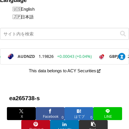
English
日本語
This data belongs to ACY Securities
ea265738-s
X
Facebook
はてブ
LINE
0
0