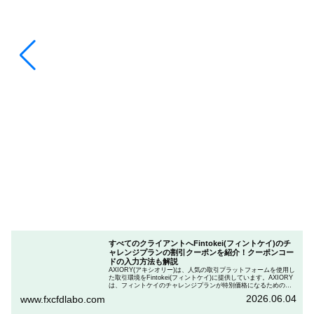
すべてのクライアントへFintokei(フィントケイ)のチ
ャレンジプランの割引クーポンを紹介！クーポンコー
ドの入力方法も解説
AXIORY(アキシオリー)は、人気の取引プラットフォームを使用し
た取引環境をFintokei(フィントケイ)に提供しています。AXIORY
は、フィントケイのチャレンジプランが特別価格になるためのク
ーポンを用意しています。この記事では、Fintokeiのチャレンジプ
2026.06.04
www.fxcfdlabo.com
ランを申し込むときのクーポンコードを入力して割引にする方法
を説明します。