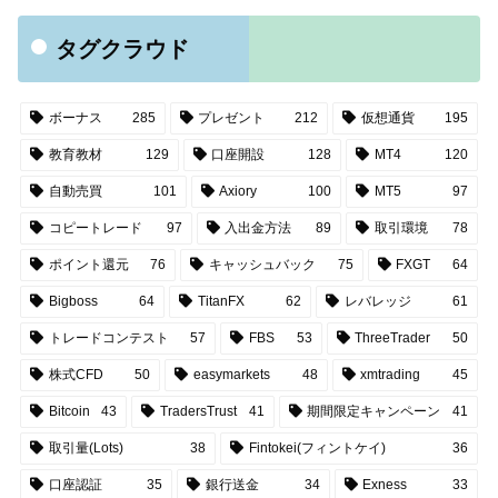
タグクラウド
ボーナス
285
プレゼント
212
仮想通貨
195
教育教材
129
口座開設
128
MT4
120
自動売買
101
Axiory
100
MT5
97
コピートレード
97
入出金方法
89
取引環境
78
ポイント還元
76
キャッシュバック
75
FXGT
64
Bigboss
64
TitanFX
62
レバレッジ
61
トレードコンテスト
57
FBS
53
ThreeTrader
50
株式CFD
50
easymarkets
48
xmtrading
45
Bitcoin
43
TradersTrust
41
期間限定キャンペーン
41
取引量(Lots)
38
Fintokei(フィントケイ)
36
口座認証
35
銀行送金
34
Exness
33