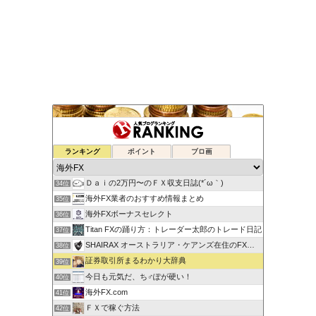
ゆるゆる兼業投資家Vtuber編
ランキング
ポイント
ブロ画
32位
蘭丸のFXトレード日記
33位
Ｄａｉの2万円〜のＦＸ収支日誌(*´ω｀)
34位
海外FX業者のおすすめ情報まとめ
35位
海外FXボーナスセレクト
36位
Titan FXの踊り方：トレーダー太郎のトレード日記
37位
SHAIRAX オーストラリア・ケアンズ在住のFXトレーダー
38位
証券取引所まるわかり大辞典
39位
今日も元気だ、ち♂ぽが硬い！
40位
海外FX.com
41位
ＦＸで稼ぐ方法
42位