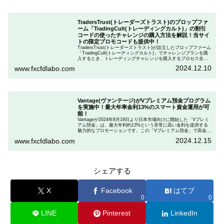
TradersTrust(トレーダーズトラスト)のプロップファ
ーム「TradingCult(トレーディングカルト)」の割引
コードの使ったチャレンジの購入方法を解説！当サイ
トの限定プロモコードも提供中！
TradersTrust(トレーダーズトラスト)が設立したプロップファーム
「TradingCult(トレーディングカルト)」でチャレンジプランを購
入するとき、トレーディングチャレンジを購入するプロセス全体
を段階的に説明しながら、お得にプランを購入する方法を解説し
2024.12.10
www.fxcfdlabo.com
ます。さらに、TradingCultがほぼ定期的に実施している割引コー
ドとお得な割引コードを紹介します。
Vantage(ヴァンテージ)がVプレミアム預金プログラム
を実施中！最大年率金利13%のスマート資金運用が可
能！
Vantageが2024年8月19日より日本市場向けに開始した「Vプレミ
アム預金」は、最大年利約13%という非常に高い金利を提供する
魅力的なプロモーションです。この「Vプレミアム預金」で高金利
を得るためには、特定の取引条件をクリアする必要があります。
2024.12.15
www.fxcfdlabo.com
「Vプレミアム預金」を行いたい人は、この記事をしっかりと読ん
で、条件をよく確認した後で参加しましょう。
シェアする
X
Facebook
はてブ
0
0
LINE
Pinterest
LinkedIn