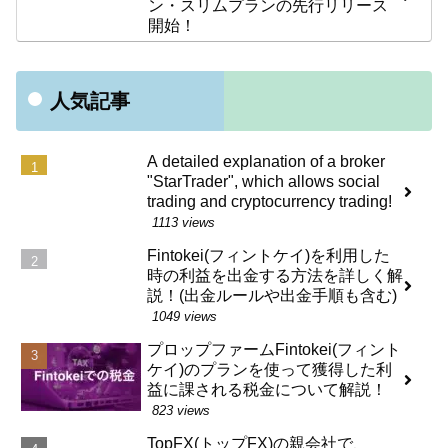
ン・スリムプランの先行リリース
開始！
人気記事
A detailed explanation of a broker
"StarTrader", which allows social
trading and cryptocurrency trading!
1113 views
Fintokei(フィントケイ)を利用した
時の利益を出金する方法を詳しく解
説！(出金ルールや出金手順も含む)
1049 views
プロップファームFintokei(フィント
ケイ)のプランを使って獲得した利
益に課される税金について解説！
823 views
TopFX(トップFX)の親会社で、