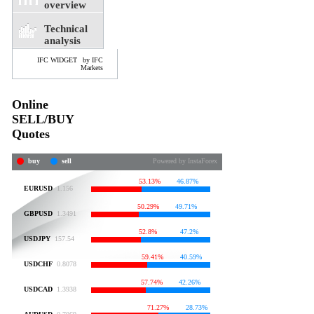
overview
Technical
analysis
IFC WIDGET
by IFC
Markets
Online
SELL/BUY
Quotes