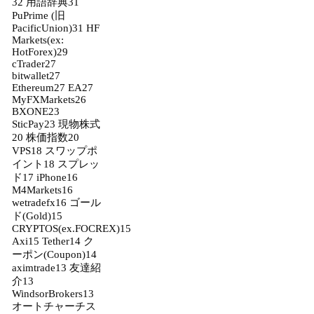
32
用語辞典
31
PuPrime (旧
PacificUnion)
31
HF
Markets(ex:
HotForex)
29
cTrader
27
bitwallet
27
Ethereum
27
EA
27
MyFXMarkets
26
BXONE
23
SticPay
23
現物株式
20
株価指数
20
VPS
18
スワップポ
イント
18
スプレッ
ド
17
iPhone
16
M4Markets
16
wetradefx
16
ゴール
ド(Gold)
15
CRYPTOS(ex.FOCREX)
15
Axi
15
Tether
14
ク
ーポン(Coupon)
14
aximtrade
13
友達紹
介
13
WindsorBrokers
13
オートチャーチス