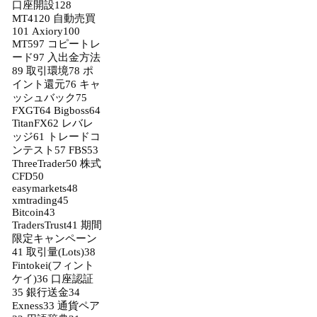
口座開設
128
MT4
120
自動売買
101
Axiory
100
MT5
97
コピートレ
ード
97
入出金方法
89
取引環境
78
ポ
イント還元
76
キャ
ッシュバック
75
FXGT
64
Bigboss
64
TitanFX
62
レバレ
ッジ
61
トレードコ
ンテスト
57
FBS
53
ThreeTrader
50
株式
CFD
50
easymarkets
48
xmtrading
45
Bitcoin
43
TradersTrust
41
期間
限定キャンペーン
41
取引量(Lots)
38
Fintokei(フィント
ケイ)
36
口座認証
35
銀行送金
34
Exness
33
通貨ペア