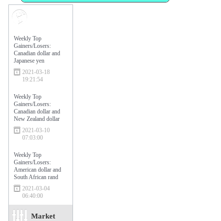
Market
Sentiment
Weekly Top
Gainers/Losers:
Canadian dollar and
Japanese yen
2021-03-18
19:21:54
Weekly Top
Gainers/Losers:
Canadian dollar and
New Zealand dollar
2021-03-10
07:03:00
Weekly Top
Gainers/Losers:
American dollar and
South African rand
2021-03-04
06:40:00
Market