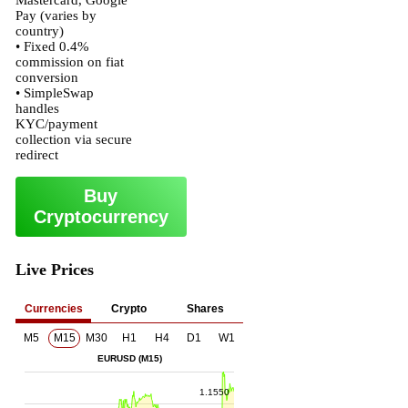
Mastercard, Google
Pay (varies by
country)
• Fixed 0.4%
commission on fiat
conversion
• SimpleSwap
handles
KYC/payment
collection via secure
redirect
Buy
Cryptocurrency
Live Prices