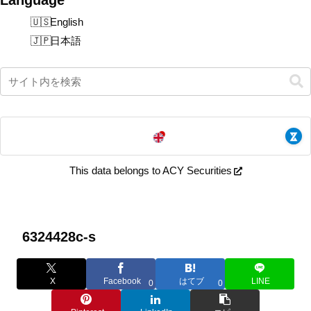
English
日本語
This data belongs to ACY Securities
6324428c-s
X
Facebook
はてブ
LINE
0
0