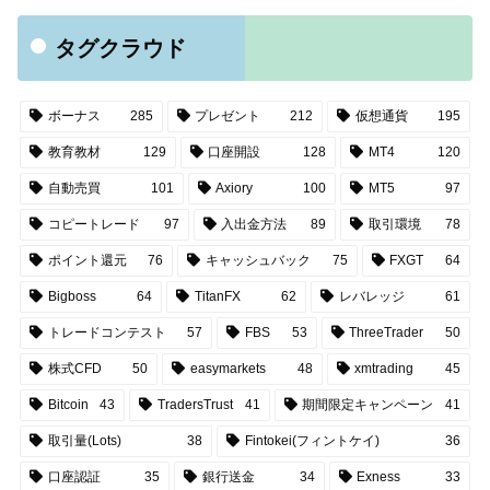
タグクラウド
ボーナス
285
プレゼント
212
仮想通貨
195
教育教材
129
口座開設
128
MT4
120
自動売買
101
Axiory
100
MT5
97
コピートレード
97
入出金方法
89
取引環境
78
ポイント還元
76
キャッシュバック
75
FXGT
64
Bigboss
64
TitanFX
62
レバレッジ
61
トレードコンテスト
57
FBS
53
ThreeTrader
50
株式CFD
50
easymarkets
48
xmtrading
45
Bitcoin
43
TradersTrust
41
期間限定キャンペーン
41
取引量(Lots)
38
Fintokei(フィントケイ)
36
口座認証
35
銀行送金
34
Exness
33