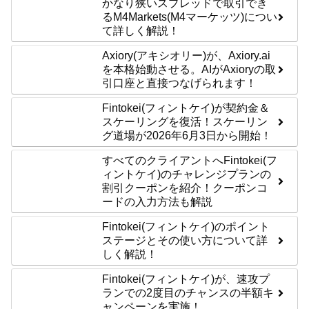
かなり狭いスプレッドで取引でき
るM4Markets(M4マーケッツ)につい
て詳しく解説！
Axiory(アキシオリー)が、Axiory.ai
を本格始動させる。AIがAxioryの取
引口座と直接つなげられます！
Fintokei(フィントケイ)が契約金＆
スケーリングを復活！スケーリン
グ道場が2026年6月3日から開始！
すべてのクライアントへFintokei(フ
ィントケイ)のチャレンジプランの
割引クーポンを紹介！クーポンコ
ードの入力方法も解説
Fintokei(フィントケイ)のポイント
ステージとその使い方について詳
しく解説！
Fintokei(フィントケイ)が、速攻プ
ランでの2度目のチャンスの半額キ
ャンペーンを実施！