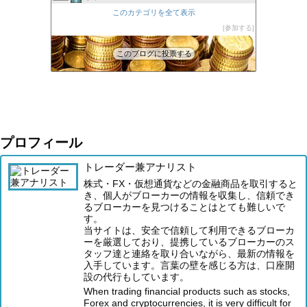
XM口座開設方法2022
このカテゴリを全て表示
46位
FXの自動売買(EA)は本当に勝てるのか検証してみた
参加する
47位
このブログに投票する
プロフィール
トレーダー兼アナリスト
株式・FX・仮想通貨などの金融商品を取引すると
き、個人がブローカーの情報を収集し、信頼でき
るブローカーを見つけることはとても難しいで
す。
当サイトは、安全で信頼して利用できるブローカ
ーを厳選しており、提携しているブローカーのス
タッフ達と連絡を取り合いながら、最新の情報を
入手しています。言葉の壁を感じる方は、口座開
設の代行もしています。
When trading financial products such as stocks,
Forex and cryptocurrencies, it is very difficult for