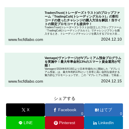
TradersTrust(トレーダーズトラスト)のプロップファ
ーム「TradingCult(トレーディングカルト)」の割引
コードの使ったチャレンジの購入方法を解説！当サイ
トの限定プロモコードも提供中！
TradersTrust(トレーダーズトラスト)が設立したプロップファーム
「TradingCult(トレーディングカルト)」でチャレンジプランを購
入するとき、トレーディングチャレンジを購入するプロセス全体
を段階的に説明しながら、お得にプランを購入する方法を解説し
2024.12.10
www.fxcfdlabo.com
ます。さらに、TradingCultがほぼ定期的に実施している割引コー
ドとお得な割引コードを紹介します。
Vantage(ヴァンテージ)がVプレミアム預金プログラム
を実施中！最大年率金利13%のスマート資金運用が可
能！
Vantageが2024年8月19日より日本市場向けに開始した「Vプレミ
アム預金」は、最大年利約13%という非常に高い金利を提供する
魅力的なプロモーションです。この「Vプレミアム預金」で高金利
を得るためには、特定の取引条件をクリアする必要があります。
2024.12.15
www.fxcfdlabo.com
「Vプレミアム預金」を行いたい人は、この記事をしっかりと読ん
で、条件をよく確認した後で参加しましょう。
シェアする
X
Facebook
はてブ
0
0
LINE
Pinterest
LinkedIn