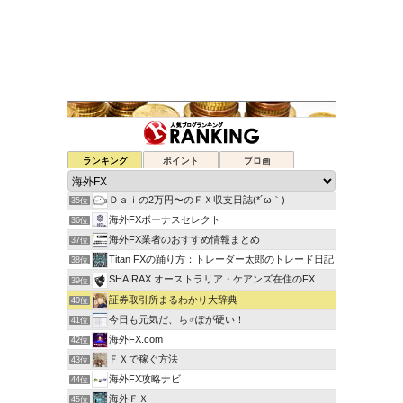
ゆるゆる兼業投資家Vtuber編
ランキング
ポイント
ブロ画
33位
蘭丸のFXトレード日記
34位
Ｄａｉの2万円〜のＦＸ収支日誌(*´ω｀)
35位
海外FXボーナスセレクト
36位
海外FX業者のおすすめ情報まとめ
37位
Titan FXの踊り方：トレーダー太郎のトレード日記
38位
SHAIRAX オーストラリア・ケアンズ在住のFXトレーダー
39位
証券取引所まるわかり大辞典
40位
今日も元気だ、ち♂ぽが硬い！
41位
海外FX.com
42位
ＦＸで稼ぐ方法
43位
海外FX攻略ナビ
44位
海外ＦＸ
45位