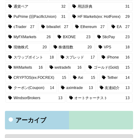
通貨ペア
32
用語辞典
31
PuPrime (旧PacificUnion)
31
HF Markets(ex: HotForex)
29
cTrader
27
bitwallet
27
Ethereum
27
EA
27
MyFXMarkets
26
BXONE
23
SticPay
23
現物株式
20
株価指数
20
VPS
18
スワップポイント
18
スプレッド
17
iPhone
16
M4Markets
16
wetradefx
16
ゴールド(Gold)
15
CRYPTOS(ex.FOCREX)
15
Axi
15
Tether
14
クーポン(Coupon)
14
aximtrade
13
友達紹介
13
WindsorBrokers
13
オートチャーチスト
13
アーカイブ