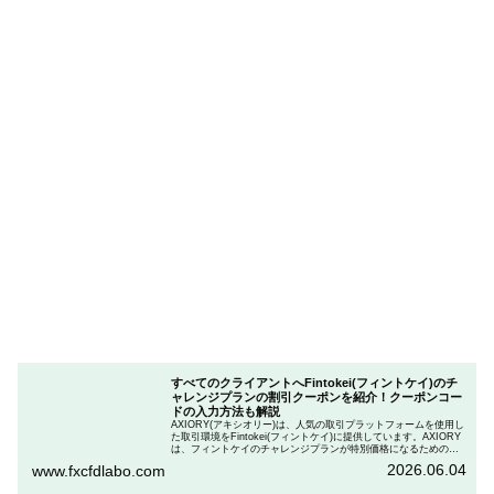
すべてのクライアントへFintokei(フィントケイ)のチ
ャレンジプランの割引クーポンを紹介！クーポンコー
ドの入力方法も解説
AXIORY(アキシオリー)は、人気の取引プラットフォームを使用し
た取引環境をFintokei(フィントケイ)に提供しています。AXIORY
は、フィントケイのチャレンジプランが特別価格になるためのク
ーポンを用意しています。この記事では、Fintokeiのチャレンジプ
2026.06.04
www.fxcfdlabo.com
ランを申し込むときのクーポンコードを入力して割引にする方法
を説明します。