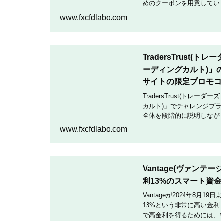
めのクーポンを用意していま
クーポンコードを入力して
www.fxcfdlabo.com
TradersTrust(
ーディングカルト)」
サイトの限定プロモ
TradersTrust(トレー
カルト)」でチャレンジプ
全体を段階的に説明しなが
TradingCultがほぼ
www.fxcfdlabo.com
Vantage(ヴァン
利13%のスマート資
Vantageが2024年8
13%という非常に高い金
で高金利を得るためには、