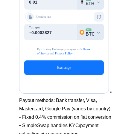
•
Payout methods: Bank transfer, Visa,
Mastercard, Google Pay (varies by country)
• Fixed 0.4% commission on fiat conversion
• SimpleSwap handles KYC/payment
collection via secure redirect