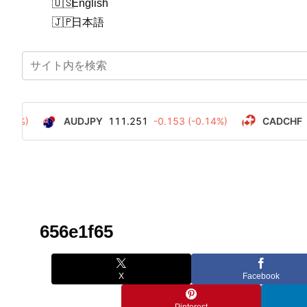
English
日本語
656e1f65
X
Facebook