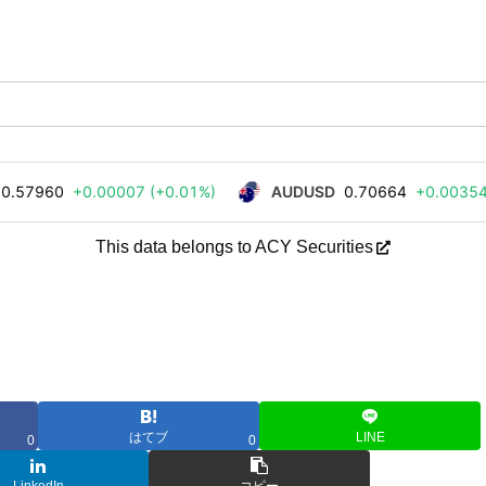
This data belongs to ACY Securities
はてブ
LINE
0
0