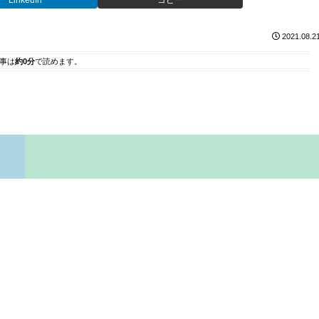
LinkedIn
コピー
2021.08.2
事は
約0分
で読めます。