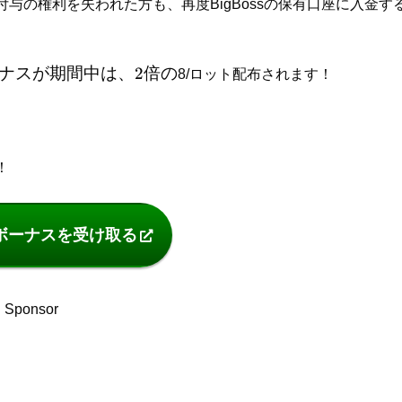
与の権利を失われた方も、再度BigBossの保有口座に入金す
ナスが期間中は、
2
倍の
8/ロット配布されます！
！
ボーナスを受け取る
Sponsor