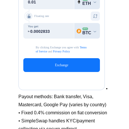
•
Payout methods: Bank transfer, Visa,
Mastercard, Google Pay (varies by country)
• Fixed 0.4% commission on fiat conversion
• SimpleSwap handles KYC/payment
collection via secure redirect