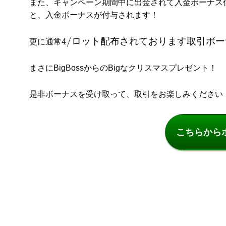
また、キャンペーン期間中に出金されて入金ボーナス付
と、入金ボーナスが付与されます！
4/
4/
ロット配布されております取引ボー
更に通常
ロッ
ト配
まさにBigBossからのBigなクリスマスプレゼント！
布さ
れて
是非ボーナスを受け取って、取引をお楽しみください
おり
ます
取引
こちらから
ボー
ナス
が期
間中
は、
2倍
の