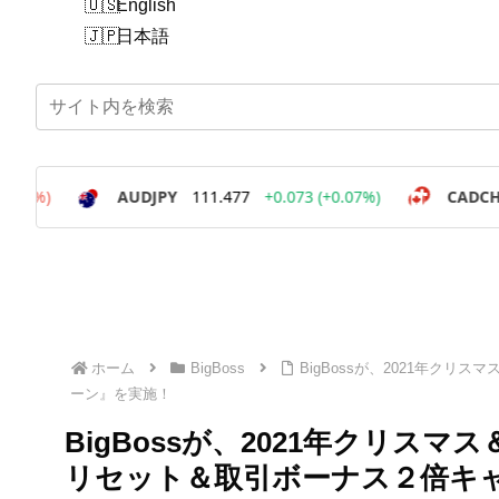
English
日本語
ホーム
BigBoss
BigBossが、2021年ク
ーン』を実施！
BigBossが、2021年クリ
リセット＆取引ボーナス２倍キ