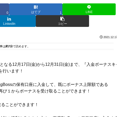
はてブ
LINE
0
1
LinkedIn
コピー
2021.12.1
事は
約7分
で読めます。
る12月17日(金)から12月31日(金)まで、『入金ボーナスキ
を行います！
BigBossの保有口座に入金して、既にボーナス上限額である
れ、再び１からボーナスを受け取ることができます！
け取ることができます！