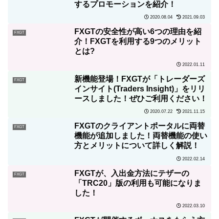
するプロモーションを紹介！
2020.08.04
2021.09.03
FXGTの安全性が高い6つの理由を紹
FXGT
介！FXGTを利用する9つのメリット
とは?
2022.01.11
新機能登場！FXGTが「トレーダーズ
FXGT
インサイト(Traders Insight)」をリリ
ースしました！ぜひご利用ください！
2020.07.22
2021.11.15
FXGTのクライアントポータルに両替
FXGT
機能が追加しました！両替機能の使い
方とメリットについて詳しく解説！
2022.02.14
FXGTが、入出金方法にテザーの
FXGT
「TRC20」版の利用も可能になりま
した！
2022.03.10