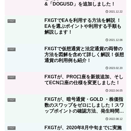
&「DOGUSD」を追加しました！
2021.12.22
FXGTでEAを利用する方法を解説 ！
FXGT
EAを選ぶポイントや利用する手順も
解説します！
2021.12.06
FXGTで仮想通貨と法定通貨の両替の
FXGT
方法を図解を含めて詳しく解説！仮想
通貨の利用例も紹介！
2023.02.20
FXGTが、PRO口座を新規追加、そし
FXGT
てECN口座の仕様を変更しました！
2022.04.05
FXGTが、暗号通貨・GOLD ・株価指
FXGT
数のスワップをゼロにしました！スワ
ップポイントの確認方法、発生時間や
計算方法も解説
2022.08.12
FXGTが、2020年8月中旬までに実施
FXGT