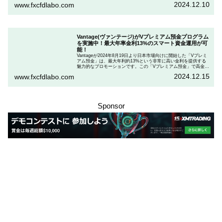
を段階的に説明しながら、お得にプランを購入する方法を解説し
2024.12.10
www.fxcfdlabo.com
ます。さらに、TradingCultがほぼ定期的に実施している割引コー
ドとお得な割引コードを紹介します。
Vantage(ヴァンテージ)がVプレミアム預金プログラム
を実施中！最大年率金利13%のスマート資金運用が可
能！
Vantageが2024年8月19日より日本市場向けに開始した「Vプレミ
アム預金」は、最大年利約13%という非常に高い金利を提供する
魅力的なプロモーションです。この「Vプレミアム預金」で高金利
を得るためには、特定の取引条件をクリアする必要があります。
2024.12.15
www.fxcfdlabo.com
「Vプレミアム預金」を行いたい人は、この記事をしっかりと読ん
で、条件をよく確認した後で参加しましょう。
Sponsor