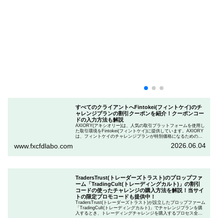
すべてのクライアントへFintokei(フィントケイ)のチ
ャレンジプランの割引クーポンを紹介！クーポンコー
ドの入力方法も解説
AXIORY(アキシオリー)は、人気の取引プラットフォームを使用し
た取引環境をFintokei(フィントケイ)に提供しています。AXIORY
は、フィントケイのチャレンジプランが特別価格になるためのク
ーポンを用意しています。この記事では、Fintokeiのチャレンジプ
2026.06.04
www.fxcfdlabo.com
ランを申し込むときのクーポンコードを入力して割引にする方法
を説明します。
TradersTrust(トレーダーズトラスト)のプロップファ
ーム「TradingCult(トレーディングカルト)」の割引
コードの使ったチャレンジの購入方法を解説！当サイ
トの限定プロモコードも提供中！
TradersTrust(トレーダーズトラスト)が設立したプロップファーム
「TradingCult(トレーディングカルト)」でチャレンジプランを購
入するとき、トレーディングチャレンジを購入するプロセス全体