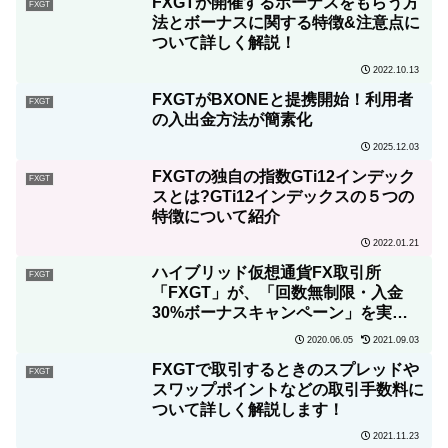
FXGTが開催するボーナスをもらう方
FXGT
法とボーナスに関する特徴&注意点に
ついて詳しく解説！
2022.10.13
FXGTがBXONEと提携開始！利用者
FXGT
の入出金方法が簡素化
2025.12.03
FXGTの独自の指数GTi12インデック
FXGT
スとは?GTi12インデックスの５つの
特徴について紹介
2022.01.21
ハイブリッド仮想通貨FX取引所
FXGT
「FXGT」が、「回数無制限・入金
30%ボーナスキャンペーン」を実
施！！
2020.06.05
2021.09.03
FXGTで取引するときのスプレッドや
FXGT
スワップポイントなどの取引手数料に
ついて詳しく解説します！
2021.11.23