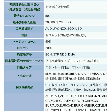
預託証拠金の取り扱い
完全信託分別管理
(分別管理、預託金保険)
最大レバレッジ
500:1
最小(初回)入金額
20,000円, 200USD
口座通貨建て
AUD, JPY, NZD, SGD, USD
追証
ゼロカット対応なので追証なし
マージン・コール
90%
ロスカット
20%
約定モデル
ECN, STP, NDD, DMA
日本語対応のサポートデスク
平日24時間ライブチャットで日本語対応
口座タイプ
スタンダード口座、ブレード口座
bitwallet, MasterCard(クレジット), VISA(クレジ
入出金方法
銀行送金 (日本国内), 銀行送金 (電信送金)
CFD取引, FX取引, コモディティ (商品取引), 原油
取扱金融商品
株価指数 (株式指数、Index、Indices), 貴金属金取
AUD/CAD, AUD/CHF, AUD/JPY, AUD/NZD,AUD/
CAD/CHF,CAD/JPY,CHF/JPY,CHF/SGD,
EUR/AUD,EUR/CAD,EUR/CHF,EUR/CZK,EUR/G
EUR/JPY,EUR/NOK,EUR/NZD,EUR/PLN,EUR/S