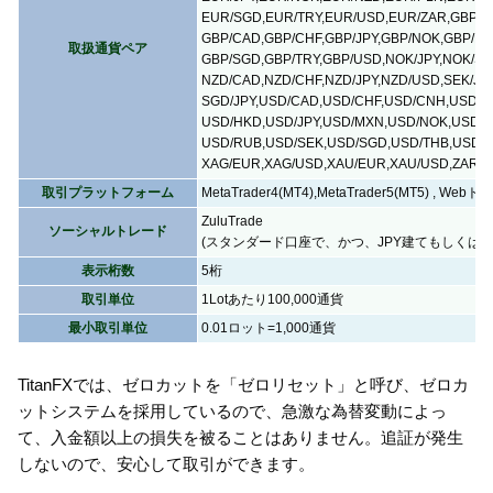
EUR/SGD,EUR/TRY,EUR/USD,EUR/ZAR,GBP/A
GBP/CAD,GBP/CHF,GBP/JPY,GBP/NOK,GBP/NZ
取扱通貨ペア
GBP/SGD,GBP/TRY,GBP/USD,NOK/JPY,NOK/SE
NZD/CAD,NZD/CHF,NZD/JPY,NZD/USD,SEK/JPY
SGD/JPY,USD/CAD,USD/CHF,USD/CNH,USD/C
USD/HKD,USD/JPY,USD/MXN,USD/NOK,USD/P
USD/RUB,USD/SEK,USD/SGD,USD/THB,USD/T
XAG/EUR,XAG/USD,XAU/EUR,XAU/USD,ZAR
取引プラットフォーム
MetaTrader4(MT4),MetaTrader5(MT5) , We
ZuluTrade
ソーシャルトレード
(スタンダード口座で、かつ、JPY建てもしくはU
表示桁数
5桁
取引単位
1Lotあたり100,000通貨
最小取引単位
0.01ロット=1,000通貨
TitanFXでは、ゼロカットを「ゼロリセット」と呼び、ゼロカ
ットシステムを採用しているので、急激な為替変動によっ
て、入金額以上の損失を被ることはありません。追証が発生
しないので、安心して取引ができます。