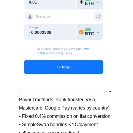
•
Payout methods: Bank transfer, Visa,
Mastercard, Google Pay (varies by country)
• Fixed 0.4% commission on fiat conversion
• SimpleSwap handles KYC/payment
collection via secure redirect