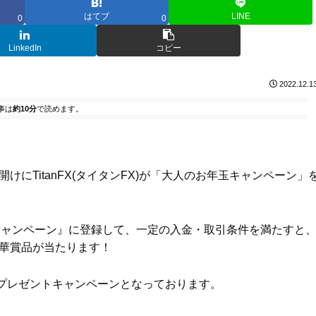
はてブ
LINE
0
0
LinkedIn
コピー
2022.12.1
事は
約10分
で読めます。
けにTitanFX(タイタンFX)が「大人のお年玉キャンペーン」
お年玉キャンペーン』に登録して、一定の入金・取引条件を満たすと
の豪華賞品が当たります！
プレゼントキャンペーンとなっております。